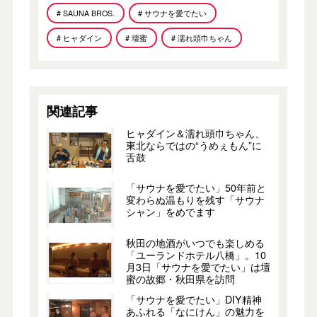
# SAUNA BROS.
# サウナを愛でたい
# ヒャダイン
# 壇蜜
# 濡れ頭巾ちゃん
関連記事
ヒャダイン＆濡れ頭巾ちゃん、
東北ならではの“うめぇもん”に
舌鼓
「サウナを愛でたい」50年前と
変わらぬ温もりを残す「サウナ
シャン」をめでます
秋田の地酒がいつでも楽しめる
「ユーランドホテル八橋」。10
月3日「サウナを愛でたい」は壇
蜜の故郷・秋田県を訪問
「サウナを愛でたい」DIY精神
あふれる「なにけん」の魅力を