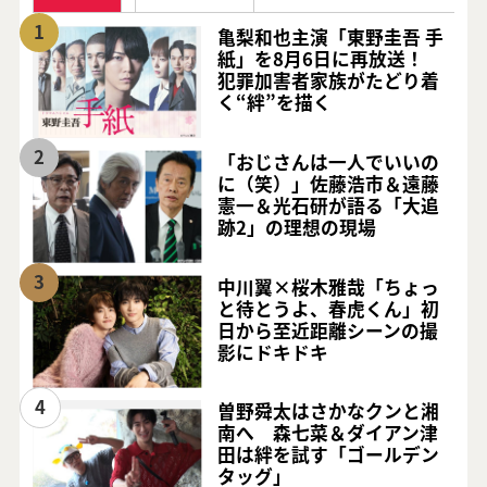
1
亀梨和也主演「東野圭吾 手
紙」を8月6日に再放送！
犯罪加害者家族がたどり着
く“絆”を描く
2
「おじさんは一人でいいの
に（笑）」佐藤浩市＆遠藤
憲一＆光石研が語る「大追
跡2」の理想の現場
3
中川翼×桜木雅哉「ちょっ
と待とうよ、春虎くん」初
日から至近距離シーンの撮
影にドキドキ
4
曽野舜太はさかなクンと湘
南へ 森七菜＆ダイアン津
田は絆を試す「ゴールデン
タッグ」