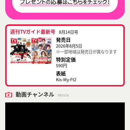
週刊TVガイド最新号
8月14日号
発売日
2026年8月5日
※一部地域は発売日が異なります
特別定価
590円
表紙
Kis-My-Ft2
動画チャンネル
Movie