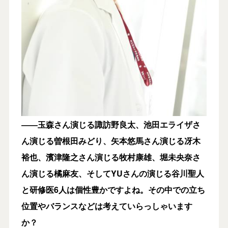
――玉森さん演じる諏訪野良太、池田エライザさ
ん演じる曽根田みどり、矢本悠馬さん演じる冴木
裕也、濱津隆之さん演じる牧村康雄、堀未央奈さ
ん演じる橘麻友、そしてYUさんの演じる谷川聖人
と研修医6人は個性豊かですよね。その中での立ち
位置やバランスなどは考えていらっしゃいます
か？