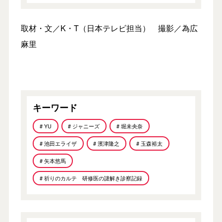
取材・文／K・T（日本テレビ担当） 撮影／為広
麻里
キーワード
# YU
# ジャニーズ
# 堀未央奈
# 池田エライザ
# 濱津隆之
# 玉森裕太
# 矢本悠馬
# 祈りのカルテ 研修医の謎解き診察記録