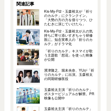
関連記事
Kis-My-Ft2・玉森裕太が「祈り
のカルテ」にクランクイン。
「大勢の方の力を借りつつ、ひ
たむきに演じていけたら」
Kis-My-Ft2・玉森裕太が人の気
持ちに寄り添いすぎちゃう研修
医に。知念実希人の「祈りのカ
ルテ」がドラマ化
「祈りのカルテ」キスマイが歌
う主題歌「想花」を使った映像
が公開
濱津隆之、堀未央奈、YUが「祈
りのカルテ」に出演。玉森裕太
の同期研修医役
玉森裕太主演「祈りのカルテ」
ポスタービジュアルが解禁。PR
映像も公開中
玉森裕太主演「祈りのカルテ」