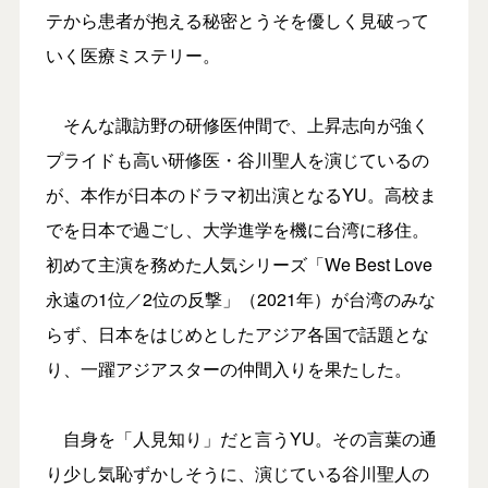
テから患者が抱える秘密とうそを優しく見破って
いく医療ミステリー。
そんな諏訪野の研修医仲間で、上昇志向が強く
プライドも高い研修医・谷川聖人を演じているの
が、本作が日本のドラマ初出演となるYU。高校ま
でを日本で過ごし、大学進学を機に台湾に移住。
初めて主演を務めた人気シリーズ「We Best Love
永遠の1位／2位の反撃」（2021年）が台湾のみな
らず、日本をはじめとしたアジア各国で話題とな
り、一躍アジアスターの仲間入りを果たした。
自身を「人見知り」だと言うYU。その言葉の通
り少し気恥ずかしそうに、演じている谷川聖人の