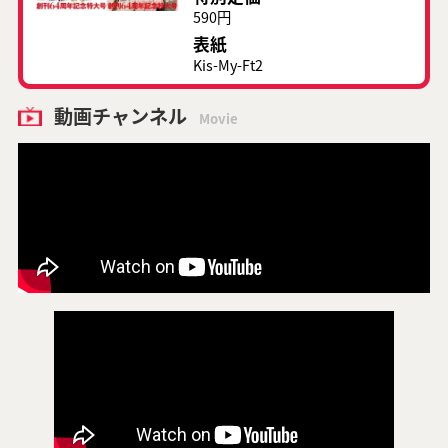
590円
表紙
Kis-My-Ft2
動画チャンネル
Movie