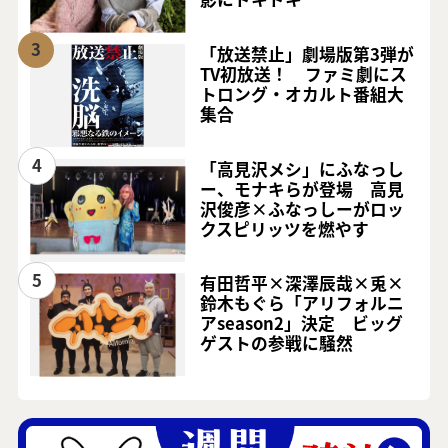
3
「放送禁止」劇場版第3弾が
TV初放送！ ファミ劇にス
トロング・オカルト番組大
集合
4
「高見沢メシ」にふなっし
ー、モナキらが登場 高見
沢俊彦×ふなっしーがロッ
クスピリッツを燃やす
5
有田哲平×深澤辰哉×兎×
鈴木もぐら「アリフォルニ
アseason2」決定 ビッグ
ゲストの参戦に騒然