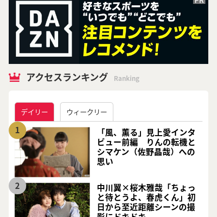
アクセスランキング
Ranking
デイリー
ウィークリー
1
「風、薫る」見上愛インタ
ビュー前編 りんの転機と
シマケン（佐野晶哉）への
思い
2
中川翼×桜木雅哉「ちょっ
と待とうよ、春虎くん」初
日から至近距離シーンの撮
影にドキドキ