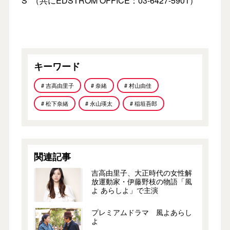
S （共にEDSTROM OFFICE：03-6427-5901）
キーワード
# 吉高由里子
# 奈緒
# 村山由佳
# 松下奈緒
# 永山瑛太
# 稲垣吾郎
関連記事
吉高由里子、大正時代の女性解
放運動家・伊藤野枝の物語「風
よ あらしよ」で主演
プレミアムドラマ 風よあらし
よ