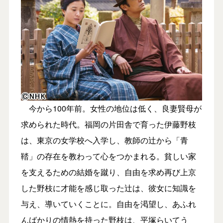
今から100年前。女性の地位は低く、良妻賢母が
求められた時代。福岡の片田舎で育った伊藤野枝
は、東京の女学校へ入学し、教師の辻から「青
鞜」の存在を教わって心をつかまれる。貧しい家
を支えるための結婚を蹴り、自由を求め再び上京
した野枝に才能を感じ取った辻は、彼女に知識を
与え、導いていくことに。自由を渇望し、あふれ
んばかりの情熱を持った野枝は、平塚らいてう