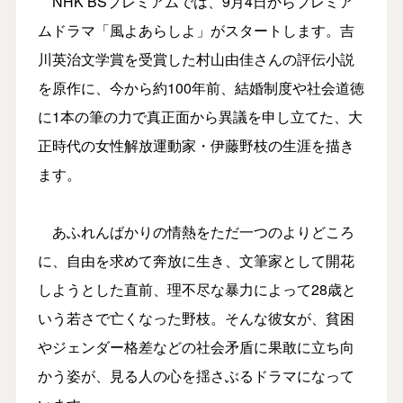
NHK BSプレミアムでは、9月4日からプレミア
ムドラマ「風よあらしよ」がスタートします。吉
川英治文学賞を受賞した村山由佳さんの評伝小説
を原作に、今から約100年前、結婚制度や社会道徳
に1本の筆の力で真正面から異議を申し立てた、大
正時代の女性解放運動家・伊藤野枝の生涯を描き
ます。
あふれんばかりの情熱をただ一つのよりどころ
に、自由を求めて奔放に生き、文筆家として開花
しようとした直前、理不尽な暴力によって28歳と
いう若さで亡くなった野枝。そんな彼女が、貧困
やジェンダー格差などの社会矛盾に果敢に立ち向
かう姿が、見る人の心を揺さぶるドラマになって