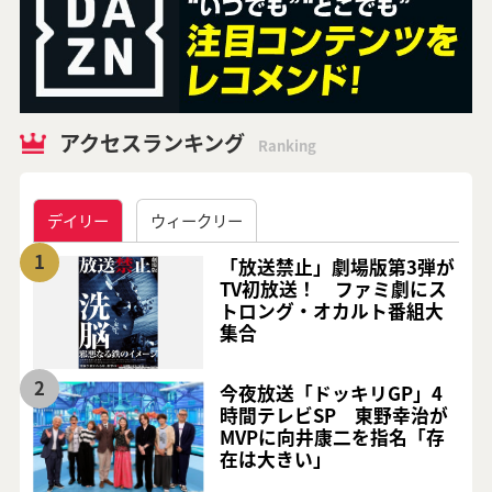
アクセスランキング
Ranking
デイリー
ウィークリー
1
「放送禁止」劇場版第3弾が
TV初放送！ ファミ劇にス
トロング・オカルト番組大
集合
2
今夜放送「ドッキリGP」4
時間テレビSP 東野幸治が
MVPに向井康二を指名「存
在は大きい」