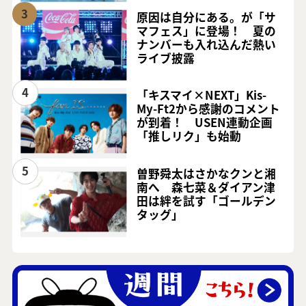
3
原因は自分にある。が「サ
マフェス」に登場！ 夏の
ナンバーも入れ込んだ熱い
ライブ披露
4
「キスマイ×NEXT」Kis-
My-Ft2から感謝のコメント
が到着！ USEN連動企画
「推しリク」も始動
5
曽野舜太はさかなクンと湘
南へ 森七菜＆ダイアン津
田は絆を試す「ゴールデン
タッグ」