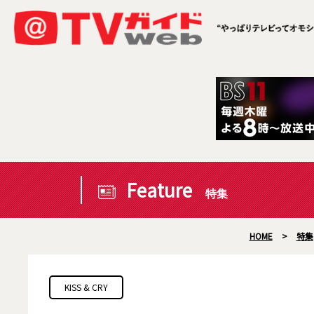
Feature
特集
HOME
>
特集
KISS & CRY