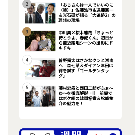
2
「おじさんは一人でいいのに
（笑）」佐藤浩市＆遠藤憲一
＆光石研が語る「大追跡2」の
理想の現場
3
中川翼×桜木雅哉「ちょっと
待とうよ、春虎くん」初日か
ら至近距離シーンの撮影にド
キドキ
4
曽野舜太はさかなクンと湘南
へ 森七菜＆ダイアン津田は
絆を試す「ゴールデンタッ
グ」
5
藤村忠寿と西田二郎がふぉ～
ゆ～を徹底解説…!? 前編で
はボケ組の越岡裕貴＆松崎祐
介の魅力を！