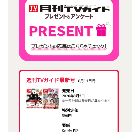
週刊TVガイド最新号
8月14日号
発売日
2026年8月5日
※一部地域は発売日が異なります
特別定価
590円
表紙
Kis-My-Ft2