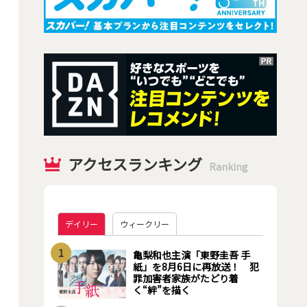
アクセスランキング
Ranking
デイリー
ウィークリー
1
亀梨和也主演「東野圭吾 手
紙」を8月6日に再放送！ 犯
罪加害者家族がたどり着
く“絆”を描く