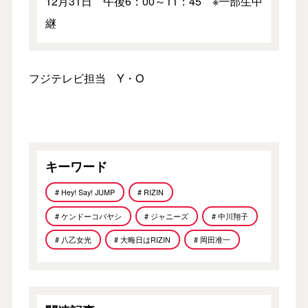
12月31日 午後6：00～11：45 ※一部生中
継
フジテレビ担当 Y・O
キーワード
# Hey! Say! JUMP
# RIZIN
# ケンドーコバヤシ
# ジャニーズ
# 中川翔子
# 八乙女光
# 大晦日はRIZIN
# 岡田准一