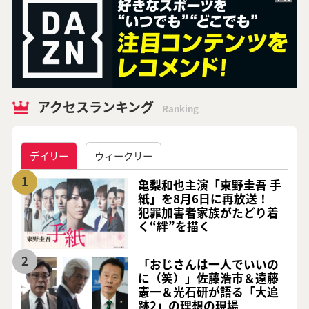
アクセスランキング
Ranking
デイリー
ウィークリー
1
亀梨和也主演「東野圭吾 手
紙」を8月6日に再放送！
犯罪加害者家族がたどり着
く“絆”を描く
2
「おじさんは一人でいいの
に（笑）」佐藤浩市＆遠藤
憲一＆光石研が語る「大追
跡2」の理想の現場