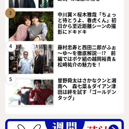
3
中川翼×桜木雅哉「ちょっ
と待とうよ、春虎くん」初
日から至近距離シーンの撮
影にドキドキ
4
藤村忠寿と西田二郎がふぉ
～ゆ～を徹底解説…!? 前
編ではボケ組の越岡裕貴＆
松崎祐介の魅力を！
5
曽野舜太はさかなクンと湘
南へ 森七菜＆ダイアン津
田は絆を試す「ゴールデン
タッグ」