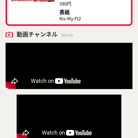
590円
表紙
Kis-My-Ft2
動画チャンネル
Movie