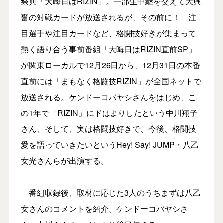
祭典「大晦日はRIZIN」。一部生中継を交えて大興
奮の対戦カードが放送されるが、その前に！ 注
目選手や注目カードなど、格闘技好きが集まって
熱く語り合う事前番組「大晦日はRIZIN直前SP」
が関東ローカルで12月26日から、12月31日の本番
直前には「まもなく格闘技RIZIN」が全国ネットで
放送される。ケンドーコバヤシさんをはじめ、こ
の1年で「RIZIN」にドはまりしたという中川翔子
さん、そして、実は格闘技好きで、今後、格闘技
愛を語っていきたいというHey! Say! JUMP・八乙
女光さんらが出演する。
番組収録後、取材に応じた3人のうちまずは八乙
女さんのコメントを紹介。ケンドーコバヤシさ