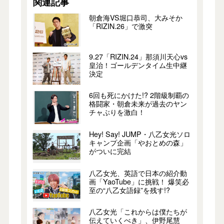
関連記事
朝倉海VS堀口恭司、大みそか
「RIZIN.26」で激突
9.27「RIZIN.24」那須川天心vs
皇治！ゴールデンタイム生中継
決定
6回も死にかけた!? 2階級制覇の
格闘家・朝倉未来が過去のヤン
チャぶりを激白！
Hey! Say! JUMP・八乙女光ソロ
キャンプ企画「やおとめの森」
がついに完結
八乙女光、英語で日本の紹介動
画「YaoTube」に挑戦！ 爆笑必
至の“八乙女語録”を残す!?
八乙女光「これからは僕たちが
伝えていくべき」、伊野尾慧