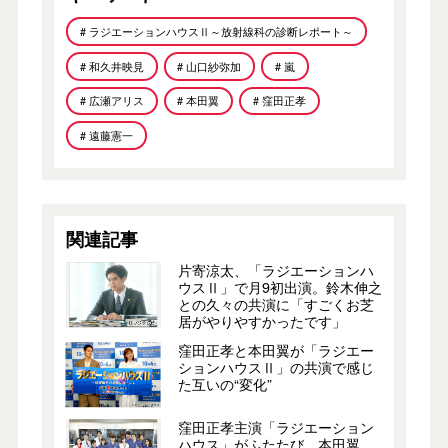
# ラジエーションハウスⅡ～放射線科の診断レポート～
# 和久井映見
# 山口紗弥加
# 嵐
# 広瀬アリス
# 本田翼
# 窪田正孝
# 遠藤憲一
関連記事
片寄涼太、「ラジエーションハ
ウスⅡ」で月9初出演。鈴木伸之
との久々の共演に「すごくお芝
居がやりやすかったです」
窪田正孝と本田翼が「ラジエー
ションハウスⅡ」の共演で感じ
た互いの“変化”
窪田正孝主演「ラジエーション
ハウス」がふたたび。本田翼、