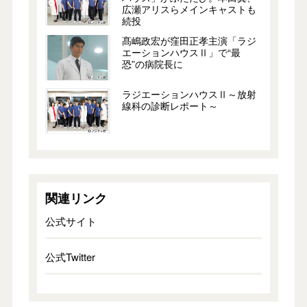
広瀬アリスらメインキャストも
続投
髙嶋政宏が窪田正孝主演「ラジ
エーションハウスⅡ」で“最
恐”の病院長に
ラジエーションハウスⅡ～放射
線科の診断レポート～
関連リンク
公式サイト
公式Twitter