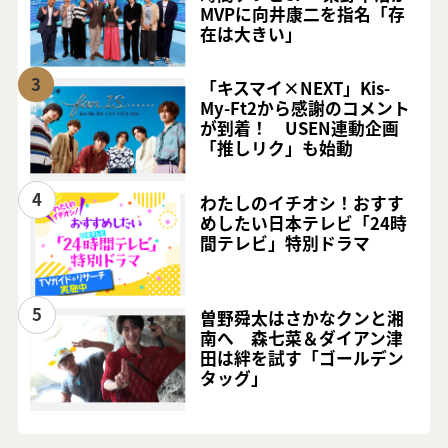
MVPに向井康二を指名「存
在は大きい」
3
「キスマイ×NEXT」Kis-
My-Ft2から感謝のコメント
が到着！ USEN連動企画
「推しリク」も始動
4
わたしのイチオシ！おすす
めしたい日本テレビ「24時
間テレビ」特別ドラマ
5
曽野舜太はさかなクンと湘
南へ 森七菜＆ダイアン津
田は絆を試す「ゴールデン
タッグ」