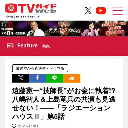
Feature
特集
放送局から直送便・ドラマ版
遠藤憲一“技師長”がお金に執着!?
八嶋智人＆上島竜兵の共演も見逃
せない！――「ラジエーション
ハウスⅡ」第5話
2021/11/01