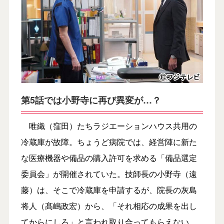
第5話では小野寺に再び異変が…？
唯織（窪田）たちラジエーションハウス共用の
冷蔵庫が故障。ちょうど病院では、経営陣に新た
な医療機器や備品の購入許可を求める「備品選定
委員会」が開催されていた。技師長の小野寺（遠
藤）は、そこで冷蔵庫を申請するが、院長の灰島
将人（髙嶋政宏）から、「それ相応の成果を出し
てからにしろ」と言われ取り合ってもらえない。