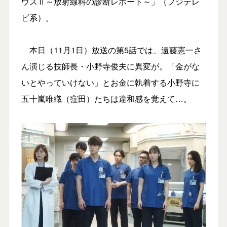
ウスⅡ～放射線科の診断レポート～」（フジテレ
ビ系）。
本日（11月1日）放送の第5話では、遠藤憲一さ
ん演じる技師長・小野寺俊夫に異変が。「金がな
いとやっていけない」とお金に執着する小野寺に
五十嵐唯織（窪田）たちは違和感を覚えて…。