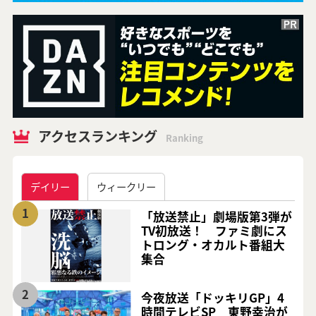
アクセスランキング
Ranking
デイリー
ウィークリー
1
「放送禁止」劇場版第3弾が
TV初放送！ ファミ劇にス
トロング・オカルト番組大
集合
2
今夜放送「ドッキリGP」4
時間テレビSP 東野幸治が