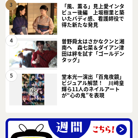
3
「風、薫る」見上愛インタ
ビュー後編 上坂樹里と築
いたバディ感、看護師役で
得た新たな発見
4
曽野舜太はさかなクンと湘
南へ 森七菜＆ダイアン津
田は絆を試す「ゴールデン
タッグ」
5
堂本光一演出「百鬼夜鏡」
ビジュアル解禁！ 川﨑皇
輝ら11人のネイルアート
が“心の鬼”を表現