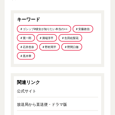
キーワード
# ゴシップ#彼女が知りたい本当の○○
# 安藤政信
# 寛一郎
# 溝端淳平
# 生田絵梨花
# 石井杏奈
# 野村周平
# 野間口徹
# 黒木華
関連リンク
公式サイト
放送局から直送便・ドラマ版