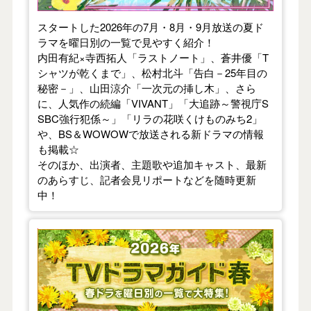
スタートした2026年の7月・8月・9月放送の夏ド
ラマを曜日別の一覧で見やすく紹介！
内田有紀×寺西拓人「ラストノート」、蒼井優「T
シャツが乾くまで」、松村北斗「告白－25年目の
秘密－」、山田涼介「一次元の挿し木」、さら
に、人気作の続編「VIVANT」「大追跡～警視庁S
SBC強行犯係～」「リラの花咲くけものみち2」
や、BS＆WOWOWで放送される新ドラマの情報
も掲載☆
そのほか、出演者、主題歌や追加キャスト、最新
のあらすじ、記者会見リポートなどを随時更新
中！
【2026年春】TVドラマガイド