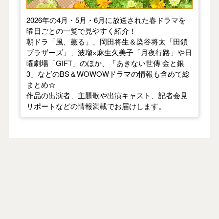
2026年の4月・5月・6月に放送された春ドラマを
曜日ごとの一覧で見やすく紹介！
朝ドラ「風、薫る」、岡田将生＆染谷将太「田鎖
ブラザーズ」、波瑠×麻生久美子「月夜行路」や日
曜劇場「GIFT」のほか、「あきない世傳 金と銀
3」などのBS＆WOWOWドラマの情報も含めて総
まとめ☆
作品の出演者、主題歌や出演キャスト、記者会見
リポートなどの情報満載でお届けします。