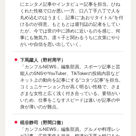
にエンタメ記事やインタビュー記事を担当。ひね
くれた性格で口が悪い一方、口八丁手八丁で人を
丸め込むのはうまく、記事に“あおりタイトル”を付
けるのが得意。もともとは週刊誌の記者をしてい
たが、今では世の中に諦めに近いものを感じ、何
事にも無気力。凛々子と関わるうちに次第にやり
がいや自信を思い出していく。
下馬蹴人（野村周平）
「カンフルNEWS」編集部員。スポーツ記事と芸
能人のSNSやYouTuber、TikTokerの投稿内容など
ネット上の動向を記事にする“コタツ記事”を担当。
コミュニケーション力が高く明るい性格で、さま
ざまな女性と広く浅く付き合っている。要領がい
いため、仕事をこなすスピードは速いが記事の中
身が薄いのが難点。
椛谷静司（野間口徹）
「カンフルNEWS」編集部員。グルメや料理レシ
ピ記事、広告案件を担当。根津や下馬と軽口をた