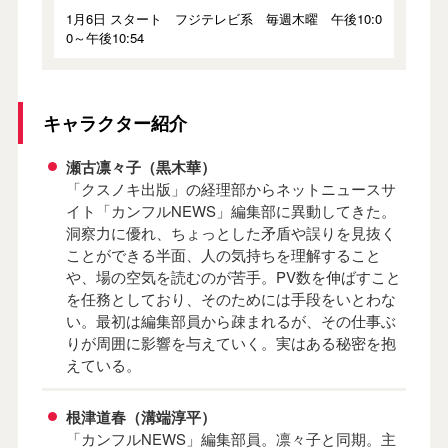
1月6日 スタート フジテレビ系 毎週木曜 午後10:0
0～午後10:54
キャラクター紹介
瀬古凛々子（黒木華）
「クスノキ出版」の経理部からネットニュースサ
イト「カンフルNEWS」編集部に異動してきた。
洞察力に優れ、ちょっとした矛盾や誤りを見抜く
ことができる半面、人の気持ちを理解すること
や、場の空気を読むのが苦手。PV数を伸ばすこと
を任務としており、そのためには手段をいとわな
い。最初は編集部員から疎まれるが、その仕事ぶ
りが周囲に影響を与えていく。実はある秘密を抱
えている。
根津道春（溝端淳平）
「カンフルNEWS」編集部員。凛々子と同期。主