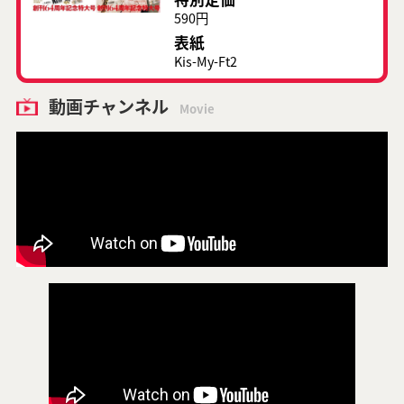
590円
表紙
Kis-My-Ft2
動画チャンネル
Movie