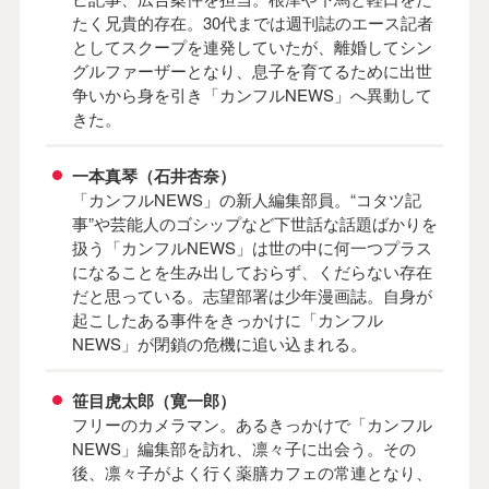
たく兄貴的存在。30代までは週刊誌のエース記者
としてスクープを連発していたが、離婚してシン
グルファーザーとなり、息子を育てるために出世
争いから身を引き「カンフルNEWS」へ異動して
きた。
一本真琴（石井杏奈）
「カンフルNEWS」の新人編集部員。“コタツ記
事”や芸能人のゴシップなど下世話な話題ばかりを
扱う「カンフルNEWS」は世の中に何一つプラス
になることを生み出しておらず、くだらない存在
だと思っている。志望部署は少年漫画誌。自身が
起こしたある事件をきっかけに「カンフル
NEWS」が閉鎖の危機に追い込まれる。
笹目虎太郎（寛一郎）
フリーのカメラマン。あるきっかけで「カンフル
NEWS」編集部を訪れ、凛々子に出会う。その
後、凛々子がよく行く薬膳カフェの常連となり、