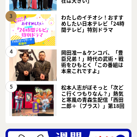
在は大きい」
3
わたしのイチオシ！おすす
めしたい日本テレビ「24時
間テレビ」特別ドラマ
4
岡田准一＆ケンコバ、「豊
臣兄弟！」時代の武術・戦
術をひもとく「この番組は
本来これですよ」
5
松本人志がぼそっと「次ど
こ行くつもりなん？」熱気
と寒風の青森生配信「西田
二郎＋（プラス）」第18回