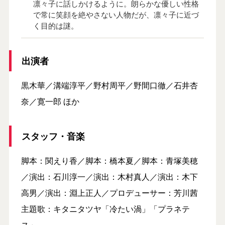
凛々子に話しかけるように。朗らかな優しい性格
で常に笑顔を絶やさない人物だが、凛々子に近づ
く目的は謎。
出演者
黒木華／溝端淳平／野村周平／野間口徹／石井杏
奈／寛一郎 ほか
スタッフ・音楽
脚本：関えり香／脚本：橋本夏／脚本：青塚美穂
／演出：石川淳一／演出：木村真人／演出：木下
高男／演出：淵上正人／プロデューサー：芳川茜
主題歌：キタニタツヤ「冷たい渦」「プラネテ
ス」