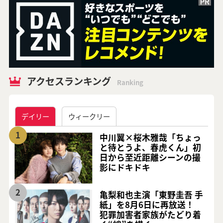
アクセスランキング
Ranking
デイリー
ウィークリー
1
中川翼×桜木雅哉「ちょっ
と待とうよ、春虎くん」初
日から至近距離シーンの撮
影にドキドキ
2
亀梨和也主演「東野圭吾 手
紙」を8月6日に再放送！
犯罪加害者家族がたどり着