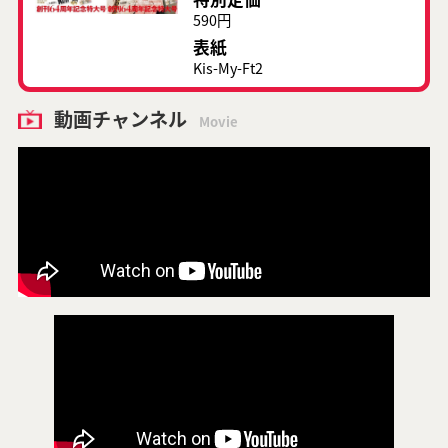
590円
表紙
Kis-My-Ft2
動画チャンネル
Movie