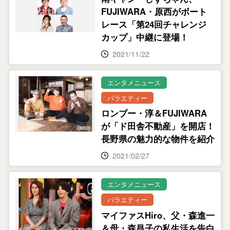
FUJIWARA・原西がボート
レース「第24回チャレンジ
カップ」中継に登場！
2021/11/22
エンタメニュース
バラエティー
ロンブー・淳＆FUJIWARA
が「ド田舎不動産」を開店！
長野県の魅力的な物件を紹介
2021/02/27
エンタメニュース
バラエティー
マイファスHiro、父・森進一
＆母・森昌子の私生活を告白