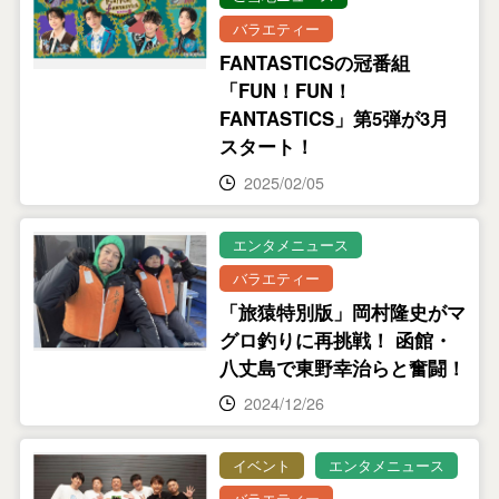
バラエティー
FANTASTICSの冠番組
「FUN！FUN！
FANTASTICS」第5弾が3月
スタート！
2025/02/05
エンタメニュース
バラエティー
「旅猿特別版」岡村隆史がマ
グロ釣りに再挑戦！ 函館・
八丈島で東野幸治らと奮闘！
2024/12/26
イベント
エンタメニュース
バラエティー