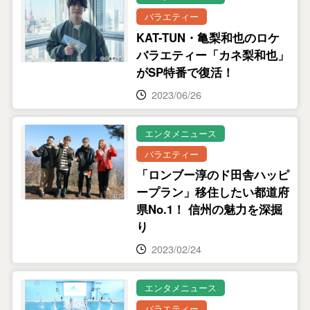
バラエティー
KAT-TUN・亀梨和也のロケ
バラエティー「カネ梨和也」
がSP特番で復活！
2023/06/26
エンタメニュース
バラエティー
「ロンブー淳のド田舎ハッピ
ープラン」移住したい都道府
県No.1！ 信州の魅力を深掘
り
2023/02/24
エンタメニュース
バラエティー