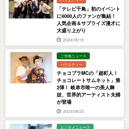
「テレビ千鳥」初のイベント
に6000人のファンが集結！
人気企画＆サプライズ漫才に
大盛り上がり
2024/05/15
ご当地ニュース
バラエティー
チョコプラMCの「超町人！
チョコレートサムネット」第
2弾！ 岐阜市唯一の美人舞
妓、世界的アーティスト夫婦
が登場
2023/08/23
エンタメニュース