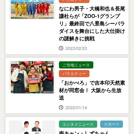
なにわ男子・大橋和也＆長尾
謙杜らが「ZOO-1グランプ
リ」最終回で八景島シーパラ
ダイスを舞台にした大仕掛け
の謎解きに挑戦
2023/02/23
ご当地ニュース
バラエティー
「おかべろ」で吉本印天然素
材が同窓会！ 大阪から生放
送
2022/01/14
エンタメニュース
スポーツ
南キャン・しずちゃん、