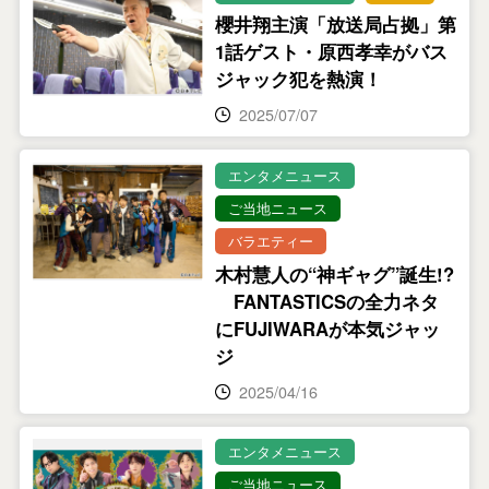
櫻井翔主演「放送局占拠」第
1話ゲスト・原西孝幸がバス
ジャック犯を熱演！
2025/07/07
エンタメニュース
ご当地ニュース
バラエティー
木村慧人の“神ギャグ”誕生!?
FANTASTICSの全力ネタ
にFUJIWARAが本気ジャッ
ジ
2025/04/16
エンタメニュース
ご当地ニュース