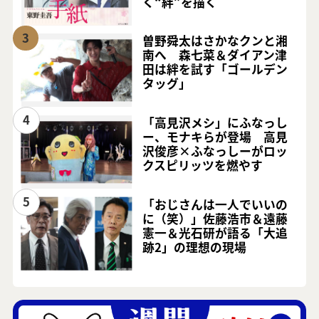
く“絆”を描く
3
曽野舜太はさかなクンと湘
南へ 森七菜＆ダイアン津
田は絆を試す「ゴールデン
タッグ」
4
「高見沢メシ」にふなっし
ー、モナキらが登場 高見
沢俊彦×ふなっしーがロッ
クスピリッツを燃やす
5
「おじさんは一人でいいの
に（笑）」佐藤浩市＆遠藤
憲一＆光石研が語る「大追
跡2」の理想の現場