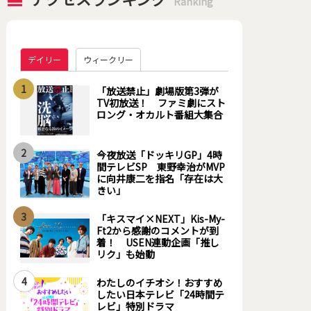
Ranking
デイリー
ウィークリー
1
「放送禁止」劇場版第3弾が
TV初放送！ ファミ劇にスト
ロング・オカルト番組大集合
2
今夜放送「ドッキリGP」4時
間テレビSP 東野幸治がMVP
に向井康二を指名「存在は大
きい」
3
「キスマイ×NEXT」Kis-My-
Ft2から感謝のコメントが到
着！ USEN連動企画「推し
リク」も始動
4
わたしのイチオシ！おすすめ
したい日本テレビ「24時間テ
レビ」特別ドラマ