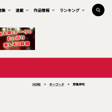
特集
連載
作品情報
ランキング
HOME
>
キーワード
>
野島伸司