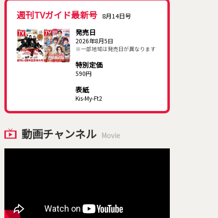
週刊TVガイド最新号
8月14日号
発売日
2026年8月5日
※一部地域は発売日が異なります
特別定価
590円
表紙
Kis-My-Ft2
動画チャンネル
Movie