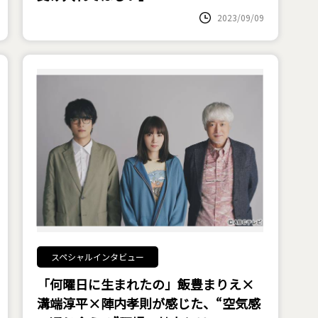
2023/09/09
スペシャルインタビュー
「何曜日に生まれたの」飯豊まりえ×
溝端淳平×陣内孝則が感じた、“空気感