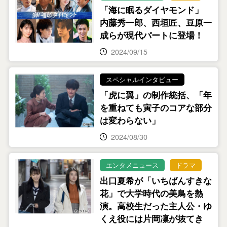
「海に眠るダイヤモンド」
内藤秀一郎、西垣匠、豆原一
成らが現代パートに登場！
2024/09/15
スペシャルインタビュー
「虎に翼」の制作統括、「年
を重ねても寅子のコアな部分
は変わらない」
2024/08/30
エンタメニュース
ドラマ
出口夏希が「いちばんすきな
花」で大学時代の美鳥を熱
演。高校生だった主人公・ゆ
くえ役には片岡凜が抜てき