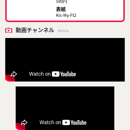
590円
表紙
Kis-My-Ft2
動画チャンネル
Movie