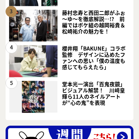
3
藤村忠寿と西田二郎がふぉ
～ゆ～を徹底解説…!? 前
編ではボケ組の越岡裕貴＆
松崎祐介の魅力を！
4
櫻井翔「BAKUNE」コラボ
監修 デザインに込めたフ
ァンへの思い「僕の温度も
感じてもらえたら」
5
堂本光一演出「百鬼夜鏡」
ビジュアル解禁！ 川﨑皇
輝ら11人のネイルアート
が“心の鬼”を表現