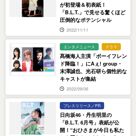
が初登場＆初表紙！
「B.L.T.」で見せる驚くほど
圧倒的なポテンシャル
2022/11/11
エンタメニュース
ドラマ
髙橋海人主演「ボーイフレン
ド降臨！」にAぇ! group・
末澤誠也、光石研ら個性的な
キャストが集結
2022/09/06
プレスリリース／PR
日向坂46・丹生明里の
「B.L.T. 6月号」表紙が公
開！“おひさまが今日も私た