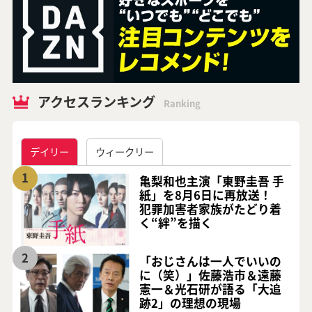
アクセスランキング
Ranking
デイリー
ウィークリー
1
亀梨和也主演「東野圭吾 手
紙」を8月6日に再放送！
犯罪加害者家族がたどり着
く“絆”を描く
2
「おじさんは一人でいいの
に（笑）」佐藤浩市＆遠藤
憲一＆光石研が語る「大追
跡2」の理想の現場