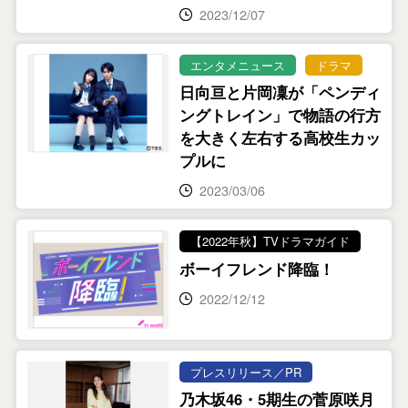
2023/12/07
エンタメニュース
ドラマ
日向亘と片岡凜が「ペンディ
ングトレイン」で物語の行方
を大きく左右する高校生カッ
プルに
2023/03/06
【2022年秋】TVドラマガイド
ボーイフレンド降臨！
2022/12/12
プレスリリース／PR
乃木坂46・5期生の菅原咲月