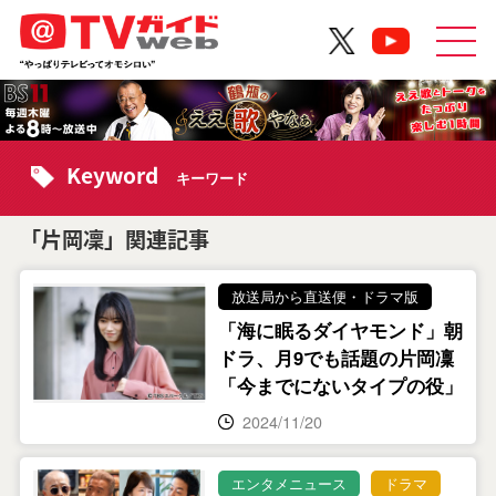
Keyword
キーワード
「片岡凜」関連記事
放送局から直送便・ドラマ版
「海に眠るダイヤモンド」朝
ドラ、月9でも話題の片岡凜
「今までにないタイプの役」
2024/11/20
エンタメニュース
ドラマ