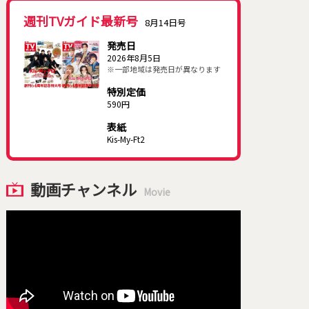
週刊TVガイド最新号
8月14日号
発売日
2026年8月5日
※一部地域は発売日が異なります
特別定価
590円
表紙
Kis-My-Ft2
動画チャンネル
Movie