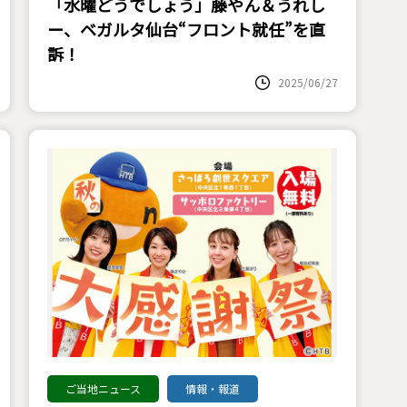
「水曜どうでしょう」藤やん＆うれし
ー、ベガルタ仙台“フロント就任”を直
訴！
2025/06/27
ご当地ニュース
情報・報道