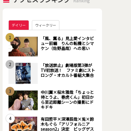
Ranking
デイリー
ウィークリー
1
「風、薫る」見上愛インタビ
ュー前編 りんの転機とシマ
ケン（佐野晶哉）への思い
2
「放送禁止」劇場版第3弾が
TV初放送！ ファミ劇にスト
ロング・オカルト番組大集合
3
中川翼×桜木雅哉「ちょっと
待とうよ、春虎くん」初日か
ら至近距離シーンの撮影にド
キドキ
4
有田哲平×深澤辰哉×兎×鈴
木もぐら「アリフォルニア
season2」決定 ビッグゲス