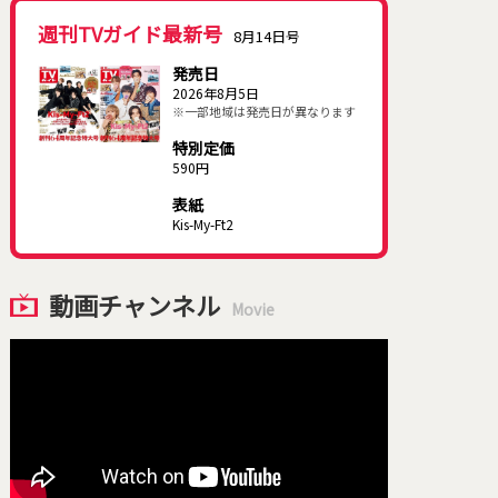
週刊TVガイド最新号
8月14日号
発売日
2026年8月5日
※一部地域は発売日が異なります
特別定価
590円
表紙
Kis-My-Ft2
動画チャンネル
Movie