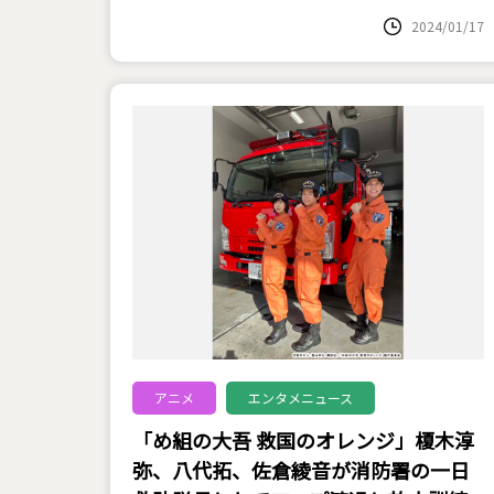
2024/01/17
アニメ
エンタメニュース
「め組の大吾 救国のオレンジ」榎木淳
弥、八代拓、佐倉綾音が消防署の一日