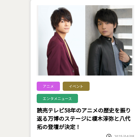
アニメ
イベント
エンタメニュース
読売テレビ58年のアニメの歴史を振り
返る万博のステージに榎木淳弥と八代
拓の登壇が決定！
2025/04/08