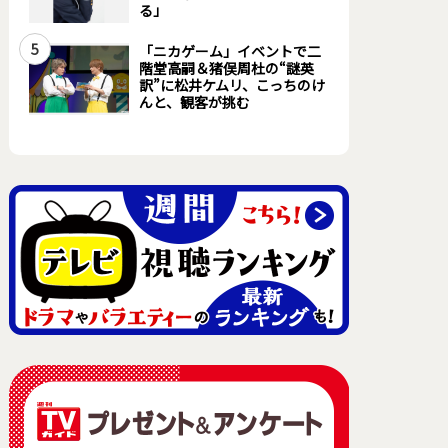
る」
5
「ニカゲーム」イベントで二
階堂高嗣＆猪俣周杜の“謎英
訳”に松井ケムリ、こっちのけ
んと、観客が挑む