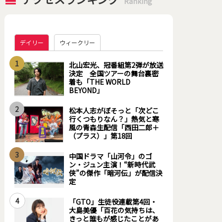
Ranking
デイリー
ウィークリー
1
北山宏光、冠番組第2弾が放送
決定 全国ツアーの舞台裏密
着も「THE WORLD
BEYOND」
2
松本人志がぼそっと「次どこ
行くつもりなん？」熱気と寒
風の青森生配信「西田二郎＋
（プラス）」第18回
3
中国ドラマ「山河令」のゴ
ン・ジュン主演！“新時代武
侠”の傑作「暗河伝」が配信決
定
4
「GTO」生徒役連載第4回・
大島美優「百花の気持ちは、
きっと誰もが感じたことがあ