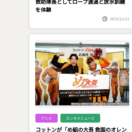
救助隊長としてロープ渡過と放水訓練
を体験
2023/11/11
アニメ
エンタメニュース
コットンが「め組の大吾 救国のオレン