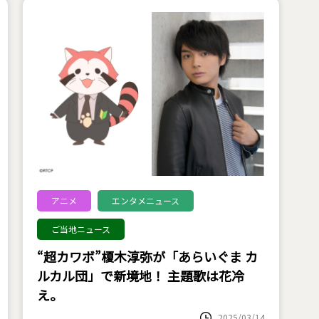
アニメ
エンタメニュース
ご当地ニュース
“超カワボ”榎木淳弥が「あらいぐま カ
ルカル団」で新境地！ 主題歌は花冷
え。
2025/03/14