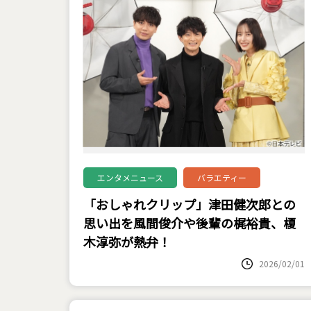
エンタメニュース
バラエティー
「おしゃれクリップ」津田健次郎との
思い出を風間俊介や後輩の梶裕貴、榎
木淳弥が熱弁！
2026/02/01