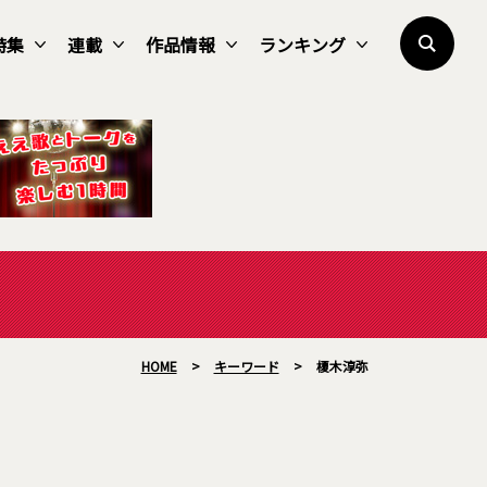
特集
連載
作品情報
ランキング
HOME
>
キーワード
>
榎木淳弥