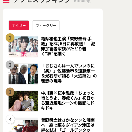
Ranking
デイリー
ウィークリー
1
亀梨和也主演「東野圭吾 手
紙」を8月6日に再放送！ 犯
罪加害者家族がたどり着
く“絆”を描く
2
「おじさんは一人でいいのに
（笑）」佐藤浩市＆遠藤憲一
＆光石研が語る「大追跡2」の
理想の現場
3
中川翼×桜木雅哉「ちょっと
待とうよ、春虎くん」初日か
ら至近距離シーンの撮影にド
キドキ
4
曽野舜太はさかなクンと湘南
へ 森七菜＆ダイアン津田は
絆を試す「ゴールデンタッ