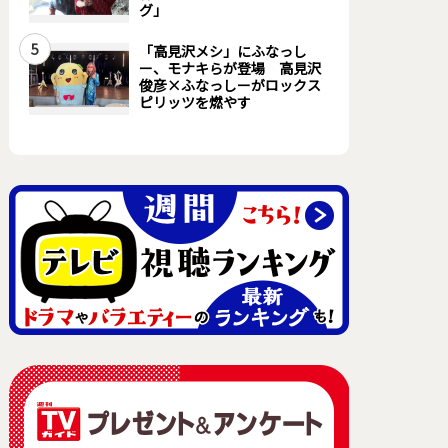
グ」
5
「高見沢メシ」にふなっし
ー、モナキらが登場 高見沢
俊彦×ふなっしーがロックス
ピリッツを燃やす