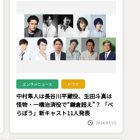
エンタメニュース
ドラマ
中村隼人は長谷川平蔵役、生田斗真は
怪物・一橋治済役で“鎌倉超え”？ 「べ
らぼう」新キャスト11人発表
2024/07/15