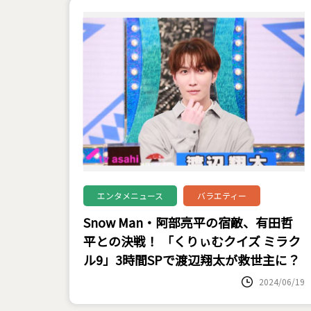
エンタメニュース
バラエティー
Snow Man・阿部亮平の宿敵、有田哲
平との決戦！ 「くりぃむクイズ ミラク
ル9」3時間SPで渡辺翔太が救世主に？
2024/06/19