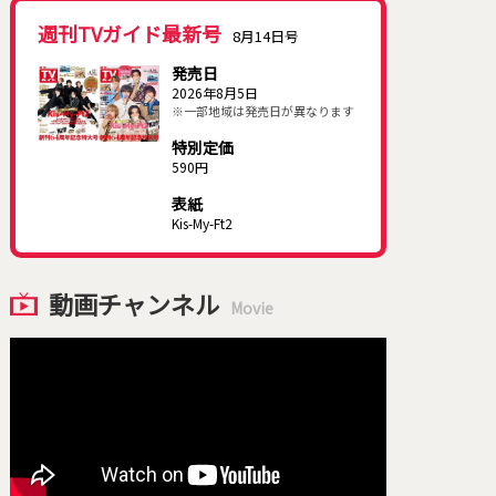
週刊TVガイド最新号
8月14日号
発売日
2026年8月5日
※一部地域は発売日が異なります
特別定価
590円
表紙
Kis-My-Ft2
動画チャンネル
Movie