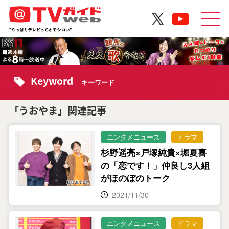
Keyword
キーワード
「うおやま」関連記事
エンタメニュース
ドラマ
杉野遥亮×戸塚純貴×堀夏喜
の「恋です！」仲良し3人組
がほのぼのトーク
2021/11/30
エンタメニュース
ドラマ