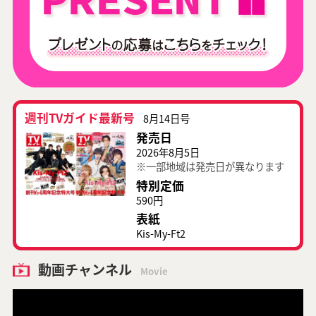
週刊TVガイド最新号
8月14日号
発売日
2026年8月5日
※一部地域は発売日が異なります
特別定価
590円
表紙
Kis-My-Ft2
動画チャンネル
Movie