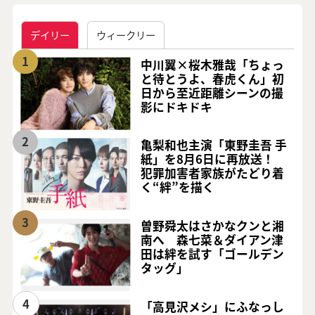
デイリー
ウィークリー
1
中川翼×桜木雅哉「ちょっ
と待とうよ、春虎くん」初
日から至近距離シーンの撮
影にドキドキ
2
亀梨和也主演「東野圭吾 手
紙」を8月6日に再放送！
犯罪加害者家族がたどり着
く“絆”を描く
3
曽野舜太はさかなクンと湘
南へ 森七菜＆ダイアン津
田は絆を試す「ゴールデン
タッグ」
4
「高見沢メシ」にふなっし