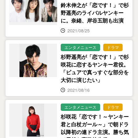
鈴木伸之が「恋です！」で杉
野遥亮のライバルヤンキー
に。奈緒、岸谷五朗も出演
2021/08/25
エンタメニュース
ドラマ
杉野遥亮が「恋です！」で杉
咲花に恋するヤンキー君役。
「ピュアで真っすぐな部分を
大切に演じたい」
2021/08/16
エンタメニュース
ドラマ
杉咲花「恋です！～ヤンキー
君と白杖ガール～」で朝ドラ
以降初の連ドラ主演。勝ち気