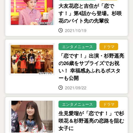
大友花恋と吉住が「恋で
す！」第4話から登場。杉咲
花のバイト先の先輩役
2021/10/19
エンタメニュース
ドラマ
「恋です！」出演・杉野遥亮
の26歳をサプライズでお祝
い！ 幸福感あふれるポスタ
ーも公開
2021/09/22
エンタメニュース
ドラマ
生見愛瑠が「恋です！」で杉
咲花＆杉野遥亮の恋路を阻む
女子に