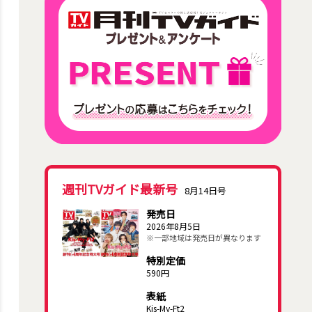
週刊TVガイド最新号
8月14日号
発売日
2026年8月5日
※一部地域は発売日が異なります
特別定価
590円
表紙
Kis-My-Ft2