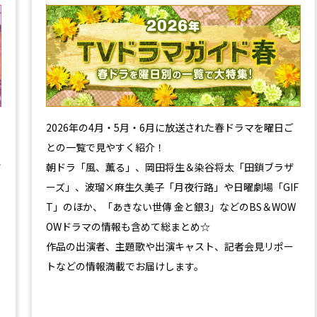
【2026年春】TVドラマガイド
2026年の4月・5月・6月に放送された春ドラマを曜日ご
との一覧で見やすく紹介！
ツ
朝ドラ「風、薫る」、岡田将生＆染谷将太「田鎖ブラザ
ーズ」、波瑠×麻生久美子「月夜行路」や日曜劇場「GIF
T」のほか、「あきない世傳 金と銀3」などのBS＆WOW
OWドラマの情報も含めて総まとめ☆
作品の出演者、主題歌や出演キャスト、記者会見リポー
トなどの情報満載でお届けします。