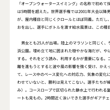
「オープンウォータースイミング」の名称で初めて採
は5時間を超えた。世界選手権では2001年大会以降男
が、屋内種目と同じくクロールとほぼ同義。ただし
おを出し、選手にボトルを渡す給水風景は、この種
男女とも25人が出場。陸上のマラソンと同じく、
浜公園。埋め立て地に囲まれた穏やかな海だが、や
する。それをどう読み、利用するかが重要になる。
離を進もうとすると波や風の影響を強く受け、かえ
て、レース中のペース変化への対応力、気象の変化
わせていないと、勝利は見えてこない。選手たちが
み）。コースロープで区切られた静水上で行われる
ートも見もの。2時間近く泳いできた選手がギアチ