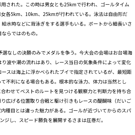
用された。この時は男女とも25kmで行われ、ゴールタイム
女各5km、10km、25kmが行われている。泳法は自由形だ
、給水時などに背泳ぎをする選手もいる。ボートから細長いさ
目ならではのもの。
予選なしの決勝のみでメダルを争う。今大会の会場はお台場海
はり波や潮の流れはあり、レース当日の気象条件によって変化
コースは海上に浮かべられたブイで指定されているが、最短距
って不利になる場合もある。根本的な泳力、体力は当然とし
に合わせてベストのルートを見つける観察力と判断力を持ち合
繰り広げる位置取り合戦と駆け引きもレースの醍醐味（だいご
室内種目とは違った魅力がある。ゴールが近づいてからのスパ
ェンジし、スピード勝負を展開するさまは圧巻だ。