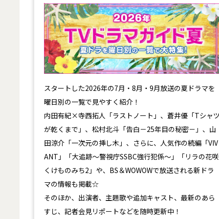
【2026年夏】TVドラマガイド
スタートした2026年の7月・8月・9月放送の夏ドラマを
曜日別の一覧で見やすく紹介！
内田有紀×寺西拓人「ラストノート」、蒼井優「Tシャ
が乾くまで」、松村北斗「告白－25年目の秘密－」、山
田涼介「一次元の挿し木」、さらに、人気作の続編「VIV
ANT」「大追跡～警視庁SSBC強行犯係～」「リラの花咲
くけものみち2」や、BS＆WOWOWで放送される新ドラ
マの情報も掲載☆
そのほか、出演者、主題歌や追加キャスト、最新のあら
すじ、記者会見リポートなどを随時更新中！