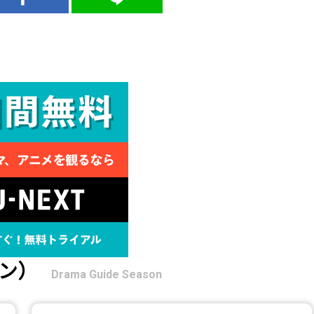
ン）
Drama Guide Season