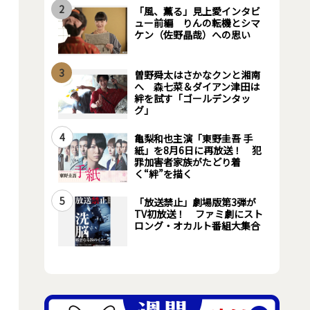
2
「風、薫る」見上愛インタビ
ュー前編 りんの転機とシマ
ケン（佐野晶哉）への思い
3
曽野舜太はさかなクンと湘南
へ 森七菜＆ダイアン津田は
絆を試す「ゴールデンタッ
グ」
4
亀梨和也主演「東野圭吾 手
紙」を8月6日に再放送！ 犯
罪加害者家族がたどり着
く“絆”を描く
5
「放送禁止」劇場版第3弾が
TV初放送！ ファミ劇にスト
ロング・オカルト番組大集合