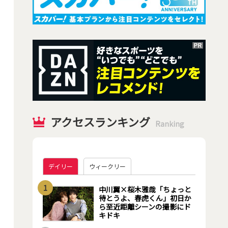
アクセスランキング
Ranking
デイリー
ウィークリー
1
中川翼×桜木雅哉「ちょっと
待とうよ、春虎くん」初日か
ら至近距離シーンの撮影にド
キドキ