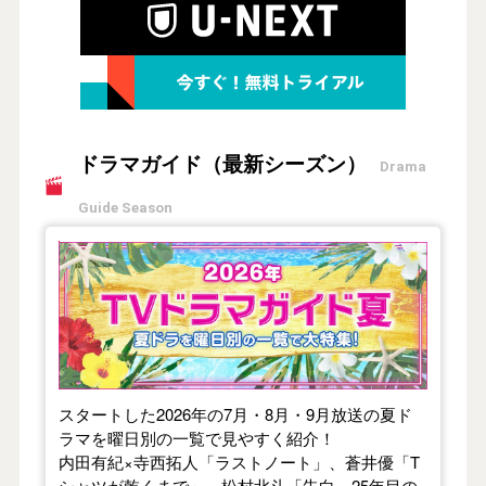
ドラマガイド（最新シーズン）
Drama
Guide Season
【2026年夏】TVドラマガイド
スタートした2026年の7月・8月・9月放送の夏ド
ラマを曜日別の一覧で見やすく紹介！
内田有紀×寺西拓人「ラストノート」、蒼井優「T
シャツが乾くまで」、松村北斗「告白－25年目の