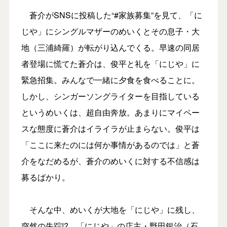
蒼介がSNSに投稿した“#家族募集”を見て、「に
じや」にシングルマザーのめいくとその息子・大
地（三浦綺羅）が転がり込んでくる。早速の同居
者登場に慌てた蒼介は、俊平と礼を「にじや」に
緊急招集。みんなで一緒に夕食を食べることに。
しかし、シンガーソングライターを目指している
というめいくは、超自由奔放。あまりにマイペー
スな態度に蒼介はイライラが止まらない。俊平は
「ここに来たのには何か事情があるのでは」と蒼
介をなだめるが、蒼介のめいくに対する不信感は
募るばかり。
そんな中、めいくが大地を「にじや」に残し、
突然の失踪!? 「にじや」の店主・野田銀治（石