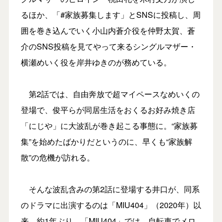
るほか、「#家族募集します」とSNSに投稿し、周
囲を巻き込んでいく小山内蒼介役を仲野太賀、蒼
介のSNS投稿を見てやって来るシングルマザー・
横瀬めいく役を岸井ゆきのが務めている。
第2話では、自由奔放で超マイペースなめいくの
登場で、俊平らが同居生活をおくるお好み焼き店
「にじや」に大波乱が巻き起こる事態に。“家族募
集”を始めたばかりだというのに、早くも“家族解
散”の危機が訪れる。
そんな波乱含みの第2話に登場する井口が、同系
のドラマに出演するのは「MIU404」（2020年）以
来、約1年ぶり。「MIU404」では、自転車でメロ