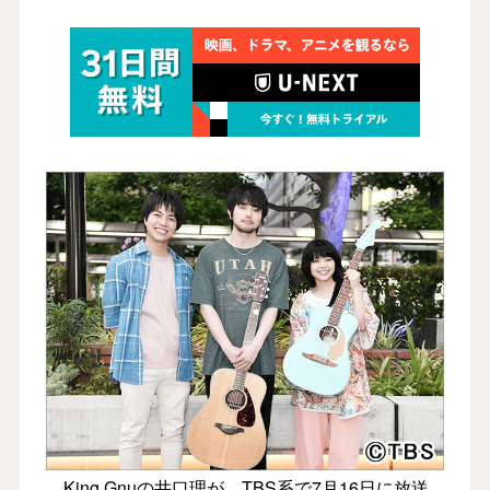
King Gnuの井口理が、TBS系で7月16日に放送