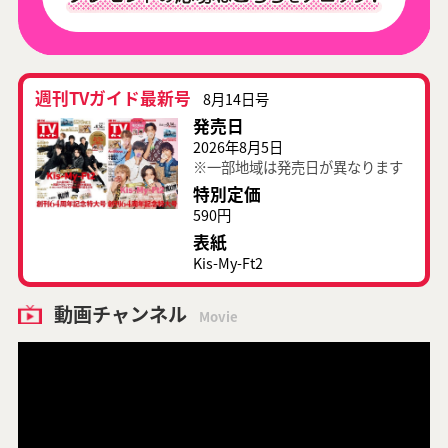
週刊TVガイド最新号
8月14日号
発売日
2026年8月5日
※一部地域は発売日が異なります
特別定価
590円
表紙
Kis-My-Ft2
動画チャンネル
Movie