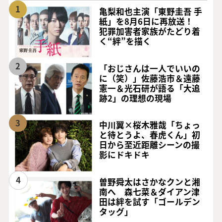
1
亀梨和也主演「東野圭吾 手
紙」を8月6日に再放送！
犯罪加害者家族がたどり着
く“絆”を描く
2
「おじさんは一人でいいの
に（笑）」佐藤浩市＆遠藤
憲一＆光石研が語る「大追
跡2」の理想の現場
3
中川翼×桜木雅哉「ちょっ
と待とうよ、春虎くん」初
日から至近距離シーンの撮
影にドキドキ
4
曽野舜太はさかなクンと湘
南へ 森七菜＆ダイアン津
田は絆を試す「ゴールデン
タッグ」