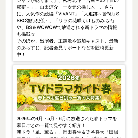
秘密－」、山田涼介「一次元の挿し木」、さら
に、人気作の続編「VIVANT」「大追跡～警視庁S
SBC強行犯係～」「リラの花咲くけものみち2」
や、BS＆WOWOWで放送される新ドラマの情報
も掲載☆
そのほか、出演者、主題歌や追加キャスト、最新
のあらすじ、記者会見リポートなどを随時更新
中！
【2026年春】TVドラマガイド
2026年の4月・5月・6月に放送された春ドラマを
曜日ごとの一覧で見やすく紹介！
朝ドラ「風、薫る」、岡田将生＆染谷将太「田鎖