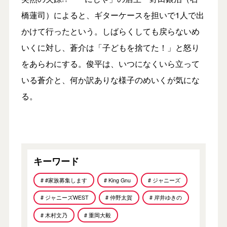
橋蓮司）によると、ギターケースを担いで1人で出
かけて行ったという。しばらくしても戻らないめ
いくに対し、蒼介は「子どもを捨てた！」と怒り
をあらわにする。俊平は、いつになくいら立って
いる蒼介と、何か訳ありな様子のめいくが気にな
る。
キーワード
# #家族募集します
# King Gnu
# ジャニーズ
# ジャニーズWEST
# 仲野太賀
# 岸井ゆきの
# 木村文乃
# 重岡大毅