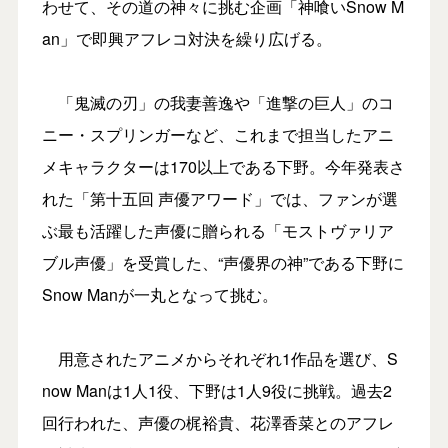
わせて、その道の神々に挑む企画「神喰いSnow M
an」で即興アフレコ対決を繰り広げる。
「鬼滅の刃」の我妻善逸や「進撃の巨人」のコ
ニー・スプリンガーなど、これまで担当したアニ
メキャラクターは170以上である下野。今年発表さ
れた「第十五回 声優アワード」では、ファンが選
ぶ最も活躍した声優に贈られる「モストヴァリア
ブル声優」を受賞した、“声優界の神”である下野に
Snow Manが一丸となって挑む。
用意されたアニメからそれぞれ1作品を選び、S
now Manは1人1役、下野は1人9役に挑戦。過去2
回行われた、声優の梶裕貴、花澤香菜とのアフレ