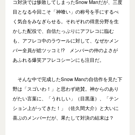
コ対決では惨敗してしまったSnow Manだが、三度
目となる今回こそ「神喰い」の称号を手にするべ
く気合をみなぎらせる。それぞれの得意分野を生
かした配役で、自信たっぷりにアフレコに臨む
も、アフレコ中のラウールに対して、なぜかメン
バー全員が総ツッコミ!? メンバーの仲のよさが
あふれる爆笑アフレコシーンにも注目だ。
そんな中で完成したSnow Manの自信作を見た下
野は「スゴいわ！」と思わず絶賛。神からのあり
がたい言葉に、「うれしい」（目黒蓮）、「テン
ション上がってきた！」（佐久間大介）と大いに
喜ぶのメンバーだが、果たして対決の結末は？