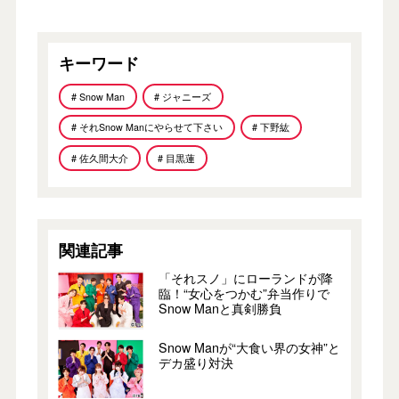
キーワード
# Snow Man
# ジャニーズ
# それSnow Manにやらせて下さい
# 下野紘
# 佐久間大介
# 目黒蓮
関連記事
「それスノ」にローランドが降
臨！“女心をつかむ”弁当作りで
Snow Manと真剣勝負
Snow Manが“大食い界の女神”と
デカ盛り対決