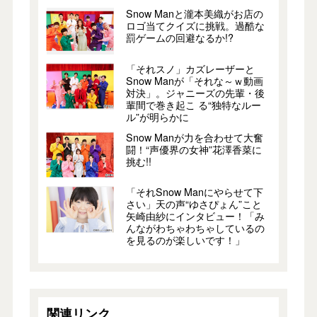
Snow Manと瀧本美織がお店の
ロゴ当てクイズに挑戦。過酷な
罰ゲームの回避なるか!?
「それスノ」カズレーザーと
Snow Manが「それな～ｗ動画
対決」。ジャニーズの先輩・後
輩間で巻き起こ る“独特なルー
ル”が明らかに
Snow Manが力を合わせて大奮
闘！“声優界の女神”花澤香菜に
挑む!!
「それSnow Manにやらせて下
さい」天の声“ゆさぴょん”こと
矢崎由紗にインタビュー！「み
んながわちゃわちゃしているの
を見るのが楽しいです！」
関連リンク