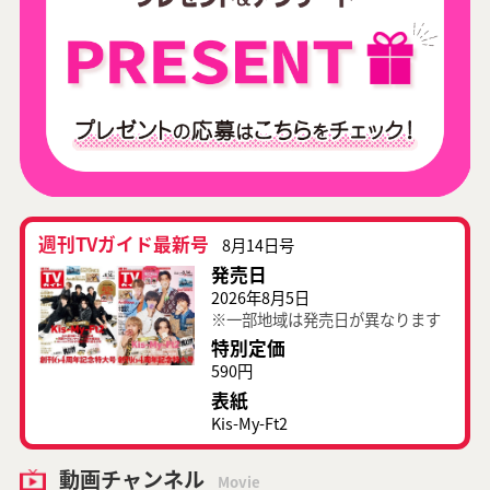
週刊TVガイド最新号
8月14日号
発売日
2026年8月5日
※一部地域は発売日が異なります
特別定価
590円
表紙
Kis-My-Ft2
動画チャンネル
Movie