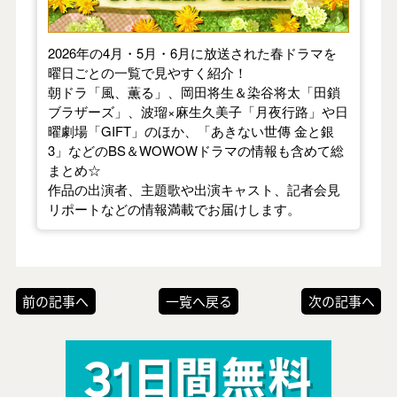
2026年の4月・5月・6月に放送された春ドラマを
曜日ごとの一覧で見やすく紹介！
朝ドラ「風、薫る」、岡田将生＆染谷将太「田鎖
ブラザーズ」、波瑠×麻生久美子「月夜行路」や日
曜劇場「GIFT」のほか、「あきない世傳 金と銀
3」などのBS＆WOWOWドラマの情報も含めて総
まとめ☆
作品の出演者、主題歌や出演キャスト、記者会見
リポートなどの情報満載でお届けします。
前の記事へ
一覧へ戻る
次の記事へ