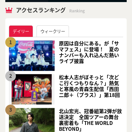
アクセスランキング
Ranking
デイリー
ウィークリー
1
原因は自分にある。が「サ
マフェス」に登場！ 夏の
ナンバーも入れ込んだ熱い
ライブ披露
2
松本人志がぼそっと「次ど
こ行くつもりなん？」熱気
と寒風の青森生配信「西田
二郎＋（プラス）」第18回
3
北山宏光、冠番組第2弾が放
送決定 全国ツアーの舞台
裏密着も「THE WORLD
BEYOND」