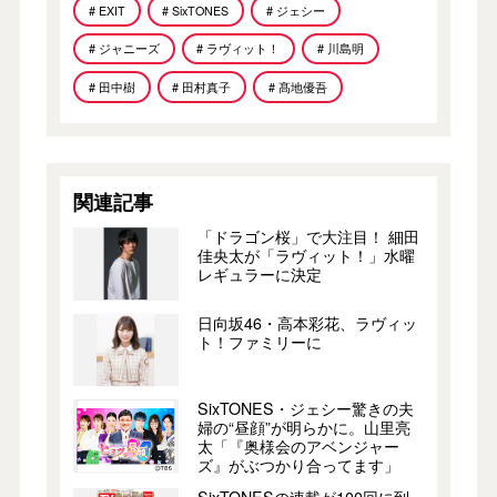
# EXIT
# SixTONES
# ジェシー
# ジャニーズ
# ラヴィット！
# 川島明
# 田中樹
# 田村真子
# 髙地優吾
関連記事
「ドラゴン桜」で大注目！ 細田
佳央太が「ラヴィット！」水曜
レギュラーに決定
日向坂46・高本彩花、ラヴィッ
ト！ファミリーに
SixTONES・ジェシー驚きの夫
婦の“昼顔”が明らかに。山里亮
太「『奥様会のアベンジャー
ズ』がぶつかり合ってます」