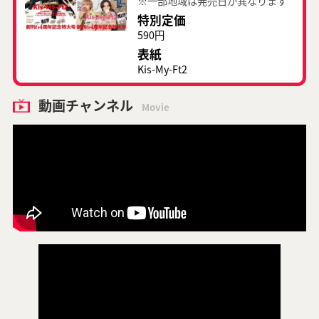
※一部地域は発売日が異なります
特別定価
590円
表紙
Kis-My-Ft2
動画チャンネル
Movie