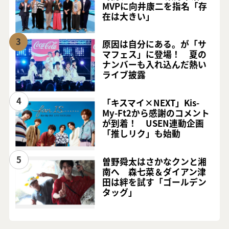
MVPに向井康二を指名「存
在は大きい」
3
原因は自分にある。が「サ
マフェス」に登場！ 夏の
ナンバーも入れ込んだ熱い
ライブ披露
4
「キスマイ×NEXT」Kis-
My-Ft2から感謝のコメント
が到着！ USEN連動企画
「推しリク」も始動
5
曽野舜太はさかなクンと湘
南へ 森七菜＆ダイアン津
田は絆を試す「ゴールデン
タッグ」