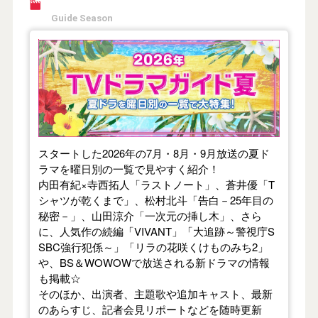
Guide Season
【2026年夏】TVドラマガイド
スタートした2026年の7月・8月・9月放送の夏ド
ラマを曜日別の一覧で見やすく紹介！
内田有紀×寺西拓人「ラストノート」、蒼井優「T
シャツが乾くまで」、松村北斗「告白－25年目の
秘密－」、山田涼介「一次元の挿し木」、さら
に、人気作の続編「VIVANT」「大追跡～警視庁S
SBC強行犯係～」「リラの花咲くけものみち2」
や、BS＆WOWOWで放送される新ドラマの情報
も掲載☆
そのほか、出演者、主題歌や追加キャスト、最新
のあらすじ、記者会見リポートなどを随時更新