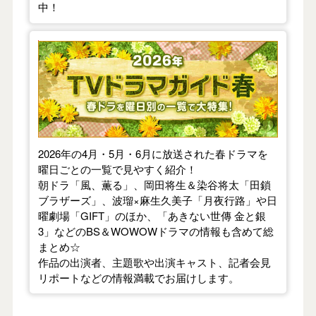
中！
【2026年春】TVドラマガイド
2026年の4月・5月・6月に放送された春ドラマを
曜日ごとの一覧で見やすく紹介！
朝ドラ「風、薫る」、岡田将生＆染谷将太「田鎖
ブラザーズ」、波瑠×麻生久美子「月夜行路」や日
曜劇場「GIFT」のほか、「あきない世傳 金と銀
3」などのBS＆WOWOWドラマの情報も含めて総
まとめ☆
作品の出演者、主題歌や出演キャスト、記者会見
リポートなどの情報満載でお届けします。