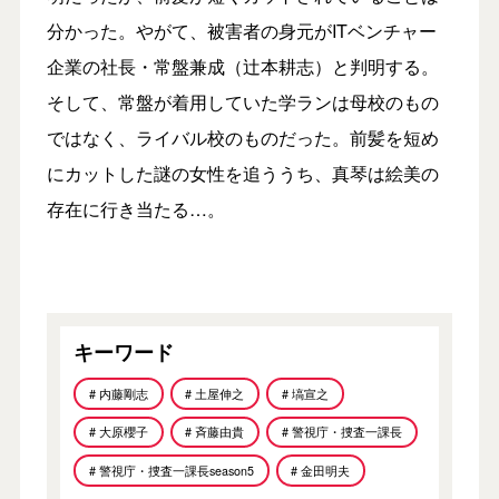
分かった。やがて、被害者の身元がITベンチャー
企業の社長・常盤兼成（辻本耕志）と判明する。
そして、常盤が着用していた学ランは母校のもの
ではなく、ライバル校のものだった。前髪を短め
にカットした謎の女性を追ううち、真琴は絵美の
存在に行き当たる…。
キーワード
# 内藤剛志
# 土屋伸之
# 塙宣之
# 大原櫻子
# 斉藤由貴
# 警視庁・捜査一課長
# 警視庁・捜査一課長season5
# 金田明夫