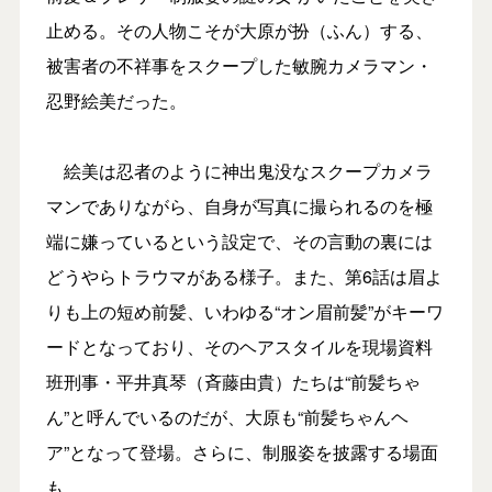
止める。その人物こそが大原が扮（ふん）する、
被害者の不祥事をスクープした敏腕カメラマン・
忍野絵美だった。
絵美は忍者のように神出鬼没なスクープカメラ
マンでありながら、自身が写真に撮られるのを極
端に嫌っているという設定で、その言動の裏には
どうやらトラウマがある様子。また、第6話は眉よ
りも上の短め前髪、いわゆる“オン眉前髪”がキーワ
ードとなっており、そのヘアスタイルを現場資料
班刑事・平井真琴（斉藤由貴）たちは“前髪ちゃ
ん”と呼んでいるのだが、大原も“前髪ちゃんヘ
ア”となって登場。さらに、制服姿を披露する場面
も。