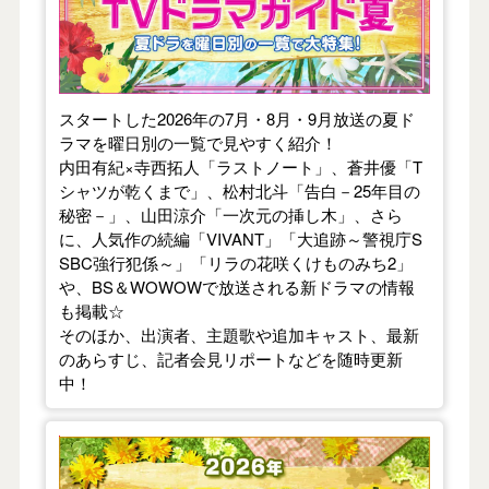
スタートした2026年の7月・8月・9月放送の夏ド
ラマを曜日別の一覧で見やすく紹介！
内田有紀×寺西拓人「ラストノート」、蒼井優「T
シャツが乾くまで」、松村北斗「告白－25年目の
秘密－」、山田涼介「一次元の挿し木」、さら
に、人気作の続編「VIVANT」「大追跡～警視庁S
SBC強行犯係～」「リラの花咲くけものみち2」
や、BS＆WOWOWで放送される新ドラマの情報
も掲載☆
そのほか、出演者、主題歌や追加キャスト、最新
のあらすじ、記者会見リポートなどを随時更新
中！
【2026年春】TVドラマガイド