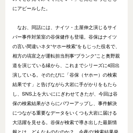
にアピールした。
なお、同話には、ナイツ・土屋伸之演じるサイ
バー事件対策室の谷保健作も登場。谷保はナイツ
の言い間違いネタ“ヤホー検索”をもじった役名で、
相方の塙宣之が運転担当刑事“ブランク”こと奥野親
道を演じている縁から、これまでシリーズに4回出
演している。そのたびに「谷保（ヤホー）の検索
結果です」と告げながら大岩に手がかりをもたら
し、SNS上を大いににぎわせてきたが、今回は谷
保の検索結果がさらにパワーアップし、事件解決
につながる重要なデータをいくつも大岩に届ける
大活躍を見せる。谷保が検索で導き出した最新情
報とは、どんなものなのか？ 今夜の“検索結果発