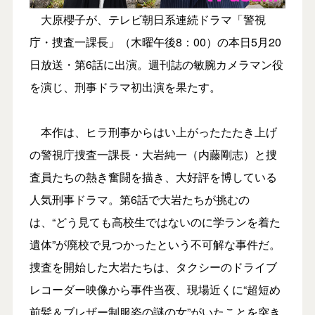
大原櫻子が、テレビ朝日系連続ドラマ「警視
庁・捜査一課長」（木曜午後8：00）の本日5月20
日放送・第6話に出演。週刊誌の敏腕カメラマン役
を演じ、刑事ドラマ初出演を果たす。
本作は、ヒラ刑事からはい上がったたたき上げ
の警視庁捜査一課長・大岩純一（内藤剛志）と捜
査員たちの熱き奮闘を描き、大好評を博している
人気刑事ドラマ。第6話で大岩たちが挑むの
は、“どう見ても高校生ではないのに学ランを着た
遺体”が廃校で見つかったという不可解な事件だ。
捜査を開始した大岩たちは、タクシーのドライブ
レコーダー映像から事件当夜、現場近くに“超短め
前髪＆ブレザー制服姿の謎の女”がいたことを突き