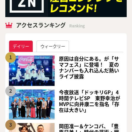
アクセスランキング
Ranking
デイリー
ウィークリー
1
原因は自分にある。が「サ
マフェス」に登場！ 夏の
ナンバーも入れ込んだ熱い
ライブ披露
2
今夜放送「ドッキリGP」4
時間テレビSP 東野幸治が
MVPに向井康二を指名「存
在は大きい」
3
岡田准一＆ケンコバ、「豊
臣兄弟！」時代の武術・戦