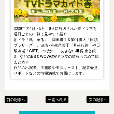
2026年の4月・5月・6月に放送された春ドラマを
曜日ごとの一覧で見やすく紹介！
朝ドラ「風、薫る」、岡田将生＆染谷将太「田鎖
ブラザーズ」、波瑠×麻生久美子「月夜行路」や日
曜劇場「GIFT」のほか、「あきない世傳 金と銀
3」などのBS＆WOWOWドラマの情報も含めて総
まとめ☆
作品の出演者、主題歌や出演キャスト、記者会見
リポートなどの情報満載でお届けします。
前の記事へ
一覧へ戻る
次の記事へ