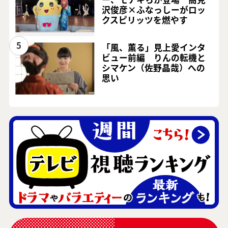
沢俊彦×ふなっしーがロッ
クスピリッツを燃やす
5
「風、薫る」見上愛インタ
ビュー前編 りんの転機と
シマケン（佐野晶哉）への
思い