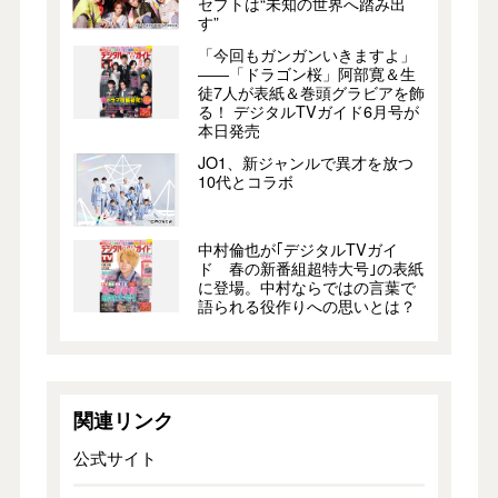
セプトは“未知の世界へ踏み出
す”
「今回もガンガンいきますよ」
――「ドラゴン桜」阿部寛＆生
徒7人が表紙＆巻頭グラビアを飾
る！ デジタルTVガイド6月号が
本日発売
JO1、新ジャンルで異才を放つ
10代とコラボ
中村倫也が｢デジタルTVガイ
ド 春の新番組超特大号｣の表紙
に登場。中村ならではの言葉で
語られる役作りへの思いとは？
関連リンク
公式サイト