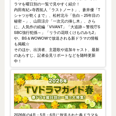
ラマを曜日別の一覧で見やすく紹介！
内田有紀×寺西拓人「ラストノート」、蒼井優「T
シャツが乾くまで」、松村北斗「告白－25年目の
秘密－」、山田涼介「一次元の挿し木」、さら
に、人気作の続編「VIVANT」「大追跡～警視庁S
SBC強行犯係～」「リラの花咲くけものみち2」
や、BS＆WOWOWで放送される新ドラマの情報
も掲載☆
そのほか、出演者、主題歌や追加キャスト、最新
のあらすじ、記者会見リポートなどを随時更新
中！
【2026年春】TVドラマガイド
2026年の4月・5月・6月に放送された春ドラマを