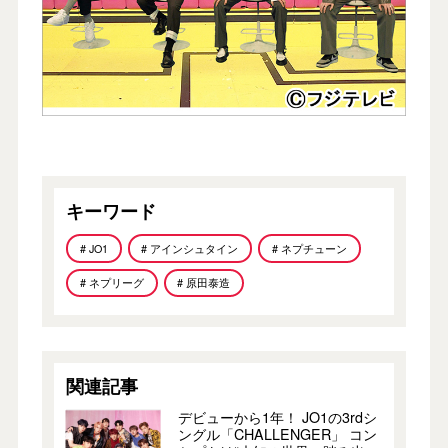
キーワード
# JO1
# アインシュタイン
# ネプチューン
# ネプリーグ
# 原田泰造
関連記事
デビューから1年！ JO1の3rdシ
ングル「CHALLENGER」 コン