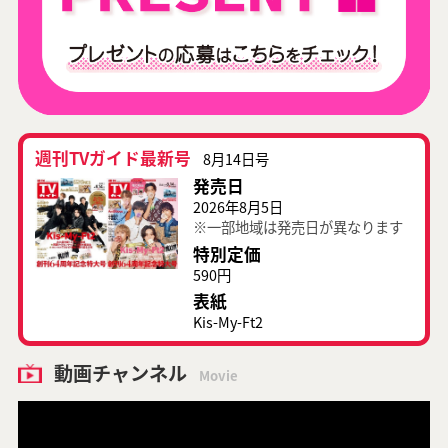
週刊TVガイド最新号
8月14日号
発売日
2026年8月5日
※一部地域は発売日が異なります
特別定価
590円
表紙
Kis-My-Ft2
動画チャンネル
Movie