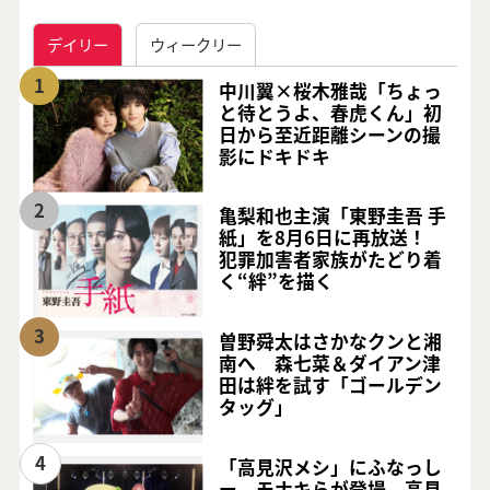
デイリー
ウィークリー
1
中川翼×桜木雅哉「ちょっ
と待とうよ、春虎くん」初
日から至近距離シーンの撮
影にドキドキ
2
亀梨和也主演「東野圭吾 手
紙」を8月6日に再放送！
犯罪加害者家族がたどり着
く“絆”を描く
3
曽野舜太はさかなクンと湘
南へ 森七菜＆ダイアン津
田は絆を試す「ゴールデン
タッグ」
4
「高見沢メシ」にふなっし
ー、モナキらが登場 高見