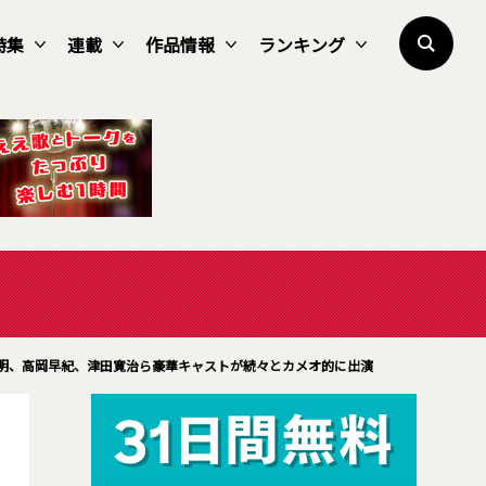
特集
連載
作品情報
ランキング
本明、高岡早紀、津田寛治ら豪華キャストが続々とカメオ的に出演