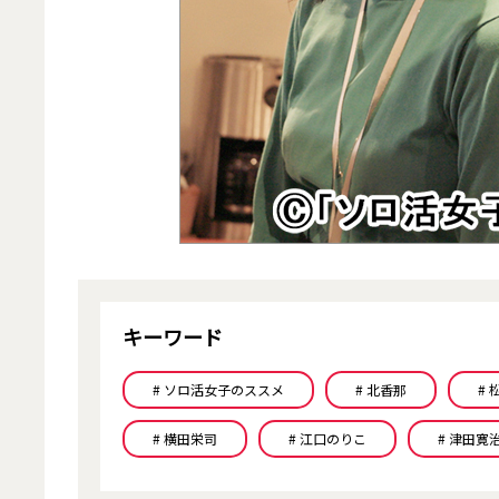
キーワード
# ソロ活女子のススメ
# 北香那
#
# 横田栄司
# 江口のりこ
# 津田寛