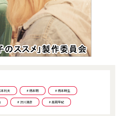
 松本利夫
# 柄本明
# 柄本時生
治
# 渋川清彦
# 高岡早紀