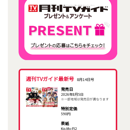
週刊TVガイド最新号
8月14日号
発売日
2026年8月5日
※一部地域は発売日が異なります
特別定価
590円
表紙
Kis-My-Ft2