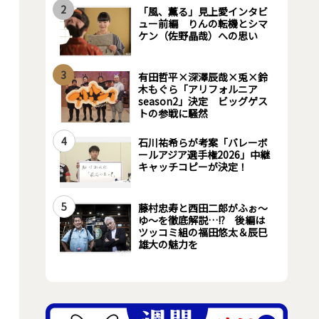
2
「風、薫る」見上愛インタビ
ュー前編 りんの転機とシマ
ケン（佐野晶哉）への思い
3
有田哲平×深澤辰哉×兎×鈴
木もぐら「アリフォルニア
season2」決定 ビッグゲス
トの参戦に騒然
4
石川祐希らが考案「バレーボ
ールアジア選手権2026」中継
キャッチコピーが決定！
5
藤村忠寿と西田二郎がふぉ～
ゆ～を徹底解説…!? 後編は
ツッコミ組の福田悠太＆辰巳
雄大の魅力を