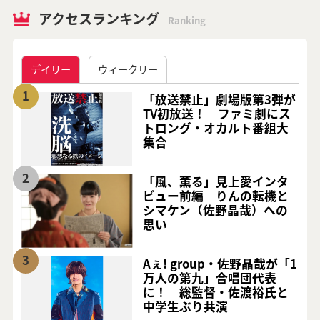
アクセスランキング
Ranking
デイリー
ウィークリー
1
「放送禁止」劇場版第3弾が
TV初放送！ ファミ劇にス
トロング・オカルト番組大
集合
2
「風、薫る」見上愛インタ
ビュー前編 りんの転機と
シマケン（佐野晶哉）への
思い
3
Aぇ! group・佐野晶哉が「1
万人の第九」合唱団代表
に！ 総監督・佐渡裕氏と
中学生ぶり共演