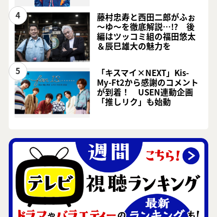
4
藤村忠寿と西田二郎がふぉ
～ゆ～を徹底解説…!? 後
編はツッコミ組の福田悠太
＆辰巳雄大の魅力を
5
「キスマイ×NEXT」Kis-
My-Ft2から感謝のコメント
が到着！ USEN連動企画
「推しリク」も始動