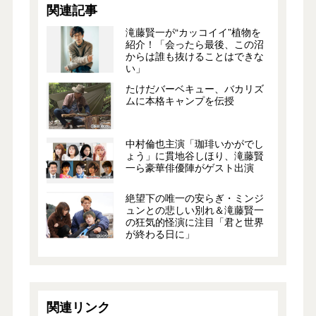
関連記事
滝藤賢一が“カッコイイ”植物を
紹介！「会ったら最後、この沼
からは誰も抜けることはできな
い」
たけだバーベキュー、バカリズ
ムに本格キャンプを伝授
中村倫也主演「珈琲いかがでし
ょう」に貫地谷しほり、滝藤賢
一ら豪華俳優陣がゲスト出演
絶望下の唯一の安らぎ・ミンジ
ュンとの悲しい別れ＆滝藤賢一
の狂気的怪演に注目「君と世界
が終わる日に」
関連リンク