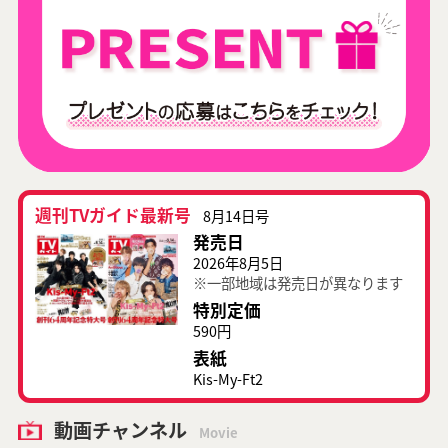
週刊TVガイド最新号
8月14日号
発売日
2026年8月5日
※一部地域は発売日が異なります
特別定価
590円
表紙
Kis-My-Ft2
動画チャンネル
Movie