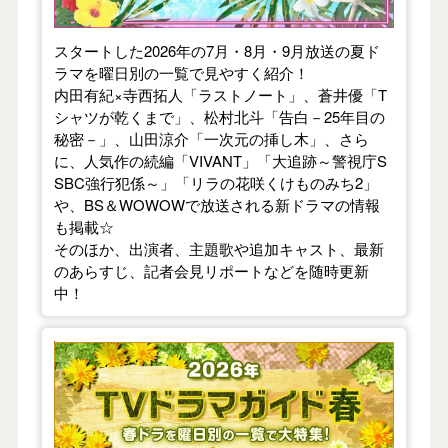
スタートした2026年の7月・8月・9月放送の夏ド
ラマを曜日別の一覧で見やすく紹介！
内田有紀×寺西拓人「ラストノート」、蒼井優「T
シャツが乾くまで」、松村北斗「告白－25年目の
秘密－」、山田涼介「一次元の挿し木」、さら
に、人気作の続編「VIVANT」「大追跡～警視庁S
SBC強行犯係～」「リラの花咲くけものみち2」
や、BS＆WOWOWで放送される新ドラマの情報
も掲載☆
そのほか、出演者、主題歌や追加キャスト、最新
のあらすじ、記者会見リポートなどを随時更新
中！
【2026年春】TVドラマガイド