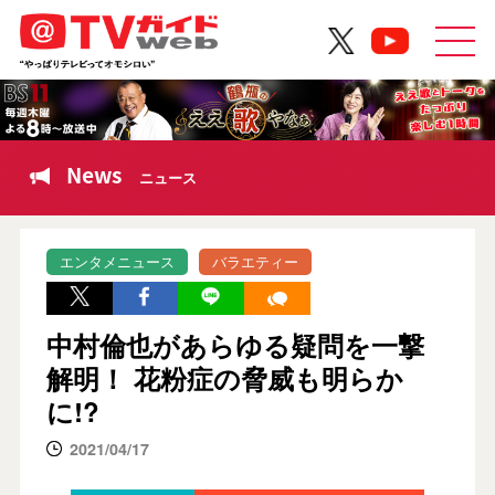
News
ニュース
エンタメニュース
バラエティー
中村倫也があらゆる疑問を一撃
解明！ 花粉症の脅威も明らか
に!?
2021/04/17