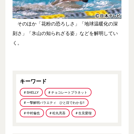
そのほか「花粉の恐ろしさ」「地球温暖化の深
刻さ」「氷山の知られざる姿」などを解明してい
く。
キーワード
# SHELLY
# チョコレートプラネット
# 一撃解明バラエティ ひと目でわかる!!
# 中村倫也
# 松丸亮吾
# 生見愛瑠