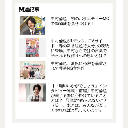
関連記事
中村倫也、初のバラエティーMC
で動物愛を見せつける！
中村倫也が｢デジタルTVガイ
ド 春の新番組超特大号｣の表紙
に登場。中村ならではの言葉で
語られる役作りへの思いとは？
中村倫也、夏帆に秘密を暴露さ
れて共演NG宣告!?
【「珈琲いかがでしょう」イン
タビュー連載・前編】中村倫也
が演じる際に心掛けていること
とは？ 「現場で怒られないこと
（笑）。あとは、みんなが楽し
くやれればと思っています」