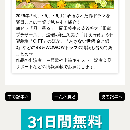
2026年の4月・5月・6月に放送された春ドラマを
曜日ごとの一覧で見やすく紹介！
朝ドラ「風、薫る」、岡田将生＆染谷将太「田鎖
ブラザーズ」、波瑠×麻生久美子「月夜行路」や日
曜劇場「GIFT」のほか、「あきない世傳 金と銀
3」などのBS＆WOWOWドラマの情報も含めて総
まとめ☆
作品の出演者、主題歌や出演キャスト、記者会見
リポートなどの情報満載でお届けします。
前の記事へ
一覧へ戻る
次の記事へ