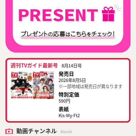
週刊TVガイド最新号
8月14日号
発売日
2026年8月5日
※一部地域は発売日が異なります
特別定価
590円
表紙
Kis-My-Ft2
動画チャンネル
Movie