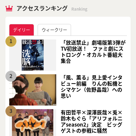
アクセスランキング
Ranking
デイリー
ウィークリー
1
「放送禁止」劇場版第3弾が
TV初放送！ ファミ劇にス
トロング・オカルト番組大
集合
2
「風、薫る」見上愛インタ
ビュー前編 りんの転機と
シマケン（佐野晶哉）への
思い
3
有田哲平×深澤辰哉×兎×
鈴木もぐら「アリフォルニ
アseason2」決定 ビッグ
ゲストの参戦に騒然