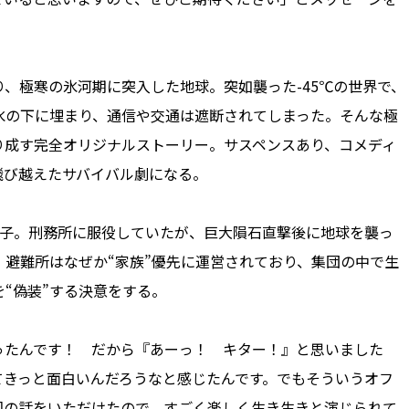
、極寒の氷河期に突入した地球。突如襲った-45℃の世界で、
氷の下に埋まり、通信や交通は遮断されてしまった。そんな極
り成す完全オリジナルストーリー。サスペンスあり、コメディ
飛び越えたサバイバル劇になる。
子。刑務所に服役していたが、巨大隕石直撃後に地球を襲っ
避難所はなぜか“家族”優先に運営されており、集団の中で生
を“偽装”する決意をする。
たんです！ だから『あーっ！ キター！』と思いました
てきっと面白いんだろうなと感じたんです。でもそういうオフ
回の話をいただけたので、すごく楽しく生き生きと演じられて