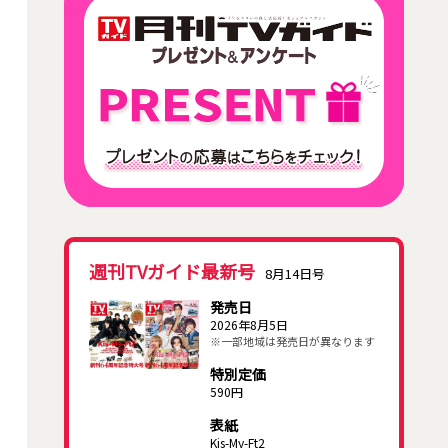
週刊TVガイド最新号
8月14日号
発売日
2026年8月5日
※一部地域は発売日が異なります
特別定価
590円
表紙
Kis-My-Ft2