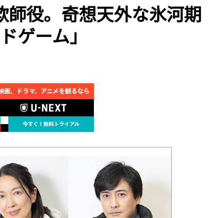
欺師役。奇想天外な氷河期
ルドゲーム」