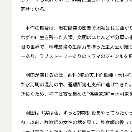
寄せている。
本作の舞台は、隕石衝突の影響で地軸はねじ曲がり
わずかに生き残った人類。文明はほとんどが分厚い
限の世界で、地球最強の生命力を持った主人公が織
ーあり、ラブストーリーありのドラマのジャンルを
羽田が演じるのは、前科2犯の天才詐欺師・木村祥
た氷河期の混乱の中、避難所第七支部に逃げてきた。
き抜くため、祥子は寄せ集めの”偽装家族”＝木村家
羽田は「実は私、ずっと詐欺師役をやってみたかっ
ね。以前、詐欺師の女性の話を見て、詐欺師の役っ
ァーは来ないんだろうな…と思っていたところに今