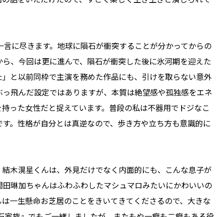
一言に尽きます。地球に隕石が衝突することが分かってからの
から、今回は更に進んで、隕石が衝突した後に氷河期を迎えた
た」と以前同枠で主演を務めた作品にも、引けを取らない意外
ぶっ飛んだ設定ではありますが、本質は絶望感や孤独感をエネ
を持った女性だと捉えています。普段の私は不器用でドジなこ
です。性格が自分とは真逆なので、歩き方や立ち方も意識的に
結木滉星くんは、外見だけでなく内面的にも、こんな息子が
間田琳加ちゃんはふわふわしたマシュマロみたいにかわいいの
んは一生懸命お芝居のことをきいてきてくださるので、大きな
隕石家族』でもご一緒しましたが、またもや一癖も二癖もある役