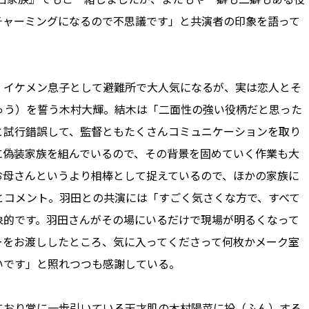
チャーミングになるので不思議です」と共演者の印象を語って
イケメン息子として避難所で大人気になるが、実は恋人とそ
ゅう）を誓う木村大輝。結木は「二面性の強い役柄だと思った
と試行錯誤して、監督ともたくさんコミュニケーションを取り
に偽装家族を組んでいるので、その背景を固めていく作業も大
お母さんというより相棒として捉えているので、ほかの家族に
とコメント。羽田との共演には「すごく気さくな方で、すべて
象的です。羽田さんがその場にいるだけで現場が明るくなって
ーをお渡ししたところ、気に入ってくださって何枚かメーク室
いです」と照れつつも感謝している。
おり常に一歩引いている天才肌の木村陽菜に扮（ふん）する