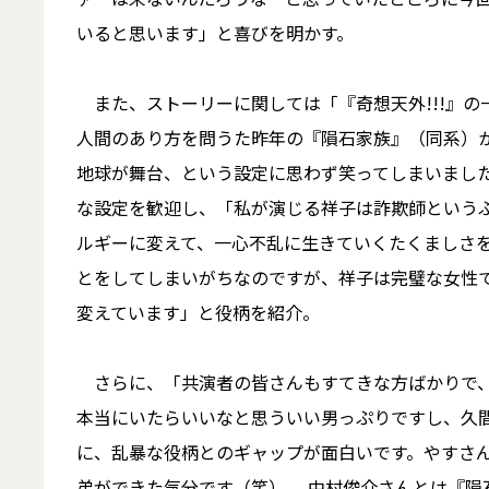
いると思います」と喜びを明かす。
また、ストーリーに関しては「『奇想天外!!!』の
人間のあり方を問うた昨年の『隕石家族』（同系）
地球が舞台、という設定に思わず笑ってしまいまし
な設定を歓迎し、「私が演じる祥子は詐欺師という
ルギーに変えて、一心不乱に生きていくたくましさ
とをしてしまいがちなのですが、祥子は完璧な女性
変えています」と役柄を紹介。
さらに、「共演者の皆さんもすてきな方ばかりで、
本当にいたらいいなと思ういい男っぷりですし、久
に、乱暴な役柄とのギャップが面白いです。やすさ
弟ができた気分です（笑） 。中村俊介さんとは『