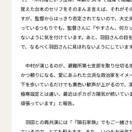
覚えた台本のセリフをそのまんま言えば、それがそ
すが、監督からはっきり否定されてないので、大丈
っているつもりでも、監督さんに『やすさん、何カ
ないように気を付けています。あと、羽田さんの目
で、なるべく羽田さんに見ほれないようにしていま
中村が演じるのが、避難所第七支部を取り仕切る支
かつ頼りになる、愛にあふれた立派な政治家をイメ
下を歩いているだけでも黄色い歓声が上がるので、
極寒設定とは違い、最近はポカポカ陽気が続いてい
頑張っています」と報告。
羽田との再共演には「『隕石家族』でもご一緒させ
ているので、とても和みます。また、 いつもお元気