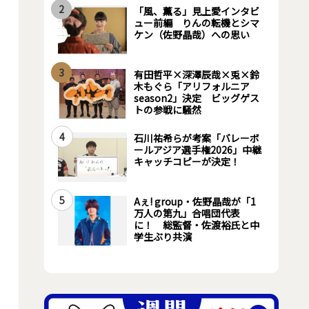
2
「風、薫る」見上愛インタビ
ュー前編 りんの転機とシマ
ケン（佐野晶哉）への思い
3
有田哲平×深澤辰哉×兎×鈴
木もぐら「アリフォルニア
season2」決定 ビッグゲス
トの参戦に騒然
4
石川祐希らが考案「バレーボ
ールアジア選手権2026」中継
キャッチコピーが決定！
5
Aぇ! group・佐野晶哉が「1
万人の第九」合唱団代表
に！ 総監督・佐渡裕氏と中
学生ぶり共演