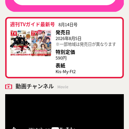
週刊TVガイド最新号
8月14日号
発売日
2026年8月5日
※一部地域は発売日が異なります
特別定価
590円
表紙
Kis-My-Ft2
動画チャンネル
Movie