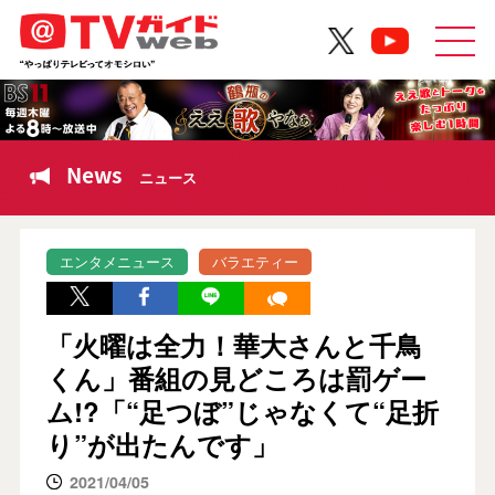
News
ニュース
エンタメニュース
バラエティー
「火曜は全力！華大さんと千鳥
くん」番組の見どころは罰ゲー
ム!?「“足つぼ”じゃなくて“足折
り”が出たんです」
2021/04/05