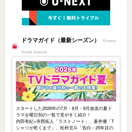
ドラマガイド（最新シーズン）
Drama
Guide Season
【2026年夏】TVドラマガイド
スタートした2026年の7月・8月・9月放送の夏ド
ラマを曜日別の一覧で見やすく紹介！
内田有紀×寺西拓人「ラストノート」、蒼井優「T
シャツが乾くまで」、松村北斗「告白－25年目の