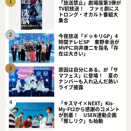
1
「放送禁止」劇場版第3弾が
TV初放送！ ファミ劇にス
トロング・オカルト番組大
集合
2
今夜放送「ドッキリGP」4
時間テレビSP 東野幸治が
MVPに向井康二を指名「存
在は大きい」
3
原因は自分にある。が「サ
マフェス」に登場！ 夏の
ナンバーも入れ込んだ熱い
ライブ披露
4
「キスマイ×NEXT」Kis-
My-Ft2から感謝のコメント
が到着！ USEN連動企画
「推しリク」も始動