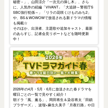
秘密－」、山田涼介「一次元の挿し木」、さら
に、人気作の続編「VIVANT」「大追跡～警視庁S
SBC強行犯係～」「リラの花咲くけものみち2」
や、BS＆WOWOWで放送される新ドラマの情報
も掲載☆
そのほか、出演者、主題歌や追加キャスト、最新
のあらすじ、記者会見リポートなどを随時更新
中！
【2026年春】TVドラマガイド
2026年の4月・5月・6月に放送された春ドラマを
曜日ごとの一覧で見やすく紹介！
朝ドラ「風、薫る」、岡田将生＆染谷将太「田鎖
ブラザーズ」、波瑠×麻生久美子「月夜行路」や日