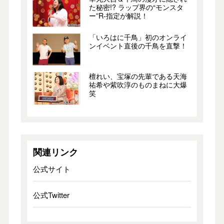
た秘密!? ラップ界の“モンスタ
ー”R-指定が解説！
「いろはに千鳥」初のオンライ
ンイベント直後の千鳥を直撃！
檀れい、宝塚の先輩である天海
祐希や紫吹淳のものまねに大爆
笑
関連リンク
公式サイト
公式Twitter