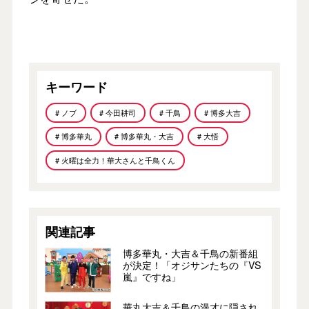
キーワード
# ノブ
# 今田耕司
# 千鳥
# 博多大吉
# 博多華丸
# 博多華丸・大吉
# 大悟
# 火曜は全力！華大さんと千鳥くん
関連記事
博多華丸・大吉＆千鳥の新番組
が決定！「オジサンたちの『VS
嵐』ですね」
華丸大吉＆千鳥の漫才に隠され