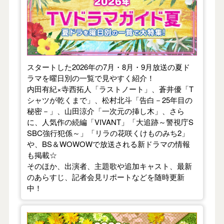
スタートした2026年の7月・8月・9月放送の夏ド
ラマを曜日別の一覧で見やすく紹介！
内田有紀×寺西拓人「ラストノート」、蒼井優「T
シャツが乾くまで」、松村北斗「告白－25年目の
秘密－」、山田涼介「一次元の挿し木」、さら
に、人気作の続編「VIVANT」「大追跡～警視庁S
SBC強行犯係～」「リラの花咲くけものみち2」
や、BS＆WOWOWで放送される新ドラマの情報
も掲載☆
そのほか、出演者、主題歌や追加キャスト、最新
のあらすじ、記者会見リポートなどを随時更新
中！
【2026年春】TVドラマガイド