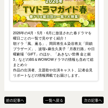
2026年の4月・5月・6月に放送された春ドラマを
曜日ごとの一覧で見やすく紹介！
朝ドラ「風、薫る」、岡田将生＆染谷将太「田鎖
ブラザーズ」、波瑠×麻生久美子「月夜行路」や日
曜劇場「GIFT」のほか、「あきない世傳 金と銀
3」などのBS＆WOWOWドラマの情報も含めて総
まとめ☆
作品の出演者、主題歌や出演キャスト、記者会見
リポートなどの情報満載でお届けします。
前の記事へ
一覧へ戻る
次の記事へ