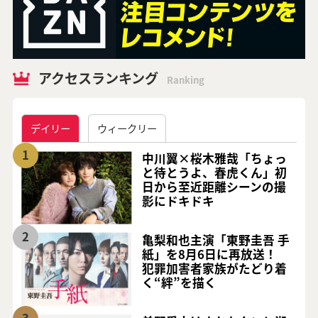
アクセスランキング
Ranking
デイリー
ウィークリー
1
中川翼×桜木雅哉「ちょっ
と待とうよ、春虎くん」初
日から至近距離シーンの撮
影にドキドキ
2
亀梨和也主演「東野圭吾 手
紙」を8月6日に再放送！
犯罪加害者家族がたどり着
く“絆”を描く
3