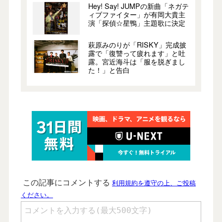
Hey! Say! JUMPの新曲「ネガテ
ィブファイター」が有岡大貴主
演「探偵☆星鴨」主題歌に決定
萩原みのりが「RISKY」完成披
露で「復讐って疲れます」と吐
露。宮近海斗は「服を脱ぎまし
た！」と告白