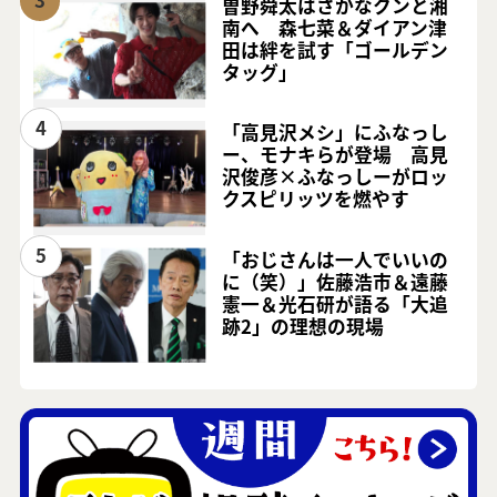
曽野舜太はさかなクンと湘
南へ 森七菜＆ダイアン津
田は絆を試す「ゴールデン
タッグ」
4
「高見沢メシ」にふなっし
ー、モナキらが登場 高見
沢俊彦×ふなっしーがロッ
クスピリッツを燃やす
5
「おじさんは一人でいいの
に（笑）」佐藤浩市＆遠藤
憲一＆光石研が語る「大追
跡2」の理想の現場