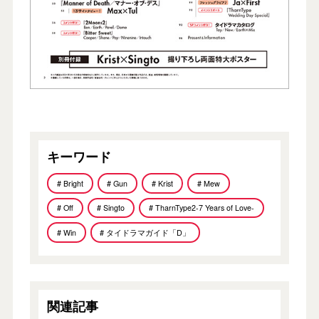
キーワード
# Bright
# Gun
# Krist
# Mew
# Off
# Singto
# TharnType2-7 Years of Love-
# Win
# タイドラマガイド「D」
関連記事