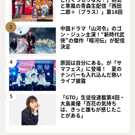
と寒風の青森生配信「西田
二郎＋（プラス）」第18回
3
中国ドラマ「山河令」のゴ
ン・ジュン主演！“新時代武
侠”の傑作「暗河伝」が配信
決定
4
原因は自分にある。が「サ
マフェス」に登場！ 夏の
ナンバーも入れ込んだ熱い
ライブ披露
5
「GTO」生徒役連載第4回・
大島美優「百花の気持ち
は、きっと誰もが感じたこ
とがある」