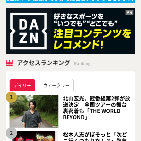
アクセスランキング
Ranking
デイリー
ウィークリー
1
北山宏光、冠番組第2弾が放
送決定 全国ツアーの舞台
裏密着も「THE WORLD
BEYOND」
2
松本人志がぼそっと「次ど
こ行くつもりなん？」熱気