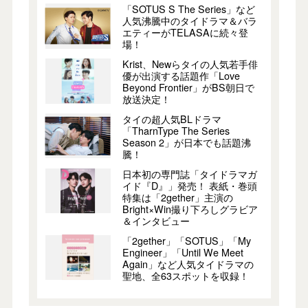
「SOTUS S The Series」など
人気沸騰中のタイドラマ＆バラ
エティーがTELASAに続々登
場！
Krist、Newらタイの人気若手俳
優が出演する話題作「Love
Beyond Frontier」がBS朝日で
放送決定！
タイの超人気BLドラマ
「TharnType The Series
Season 2」が日本でも話題沸
騰！
日本初の専門誌「タイドラマガ
イド『D』」発売！ 表紙・巻頭
特集は「2gether」主演の
Bright×Win撮り下ろしグラビア
＆インタビュー
「2gether」「SOTUS」「My
Engineer」「Until We Meet
Again」など人気タイドラマの
聖地、全63スポットを収録！