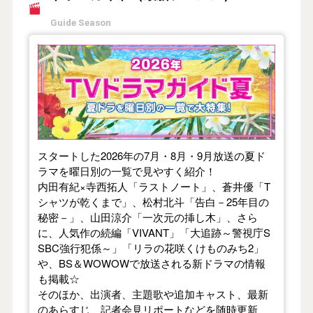
Guide Season
【2026年夏】TVドラマガイド
スタートした2026年の7月・8月・9月放送の夏ド
ラマを曜日別の一覧で見やすく紹介！
内田有紀×寺西拓人「ラストノート」、蒼井優「T
シャツが乾くまで」、松村北斗「告白－25年目の
秘密－」、山田涼介「一次元の挿し木」、さら
に、人気作の続編「VIVANT」「大追跡～警視庁S
SBC強行犯係～」「リラの花咲くけものみち2」
や、BS＆WOWOWで放送される新ドラマの情報
も掲載☆
そのほか、出演者、主題歌や追加キャスト、最新
のあらすじ、記者会見リポートなどを随時更新