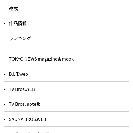
連載
作品情報
ランキング
TOKYO NEWS magazine＆mook
B.L.T.web
TV Bros.WEB
TV Bros. note版
SAUNA BROS.WEB