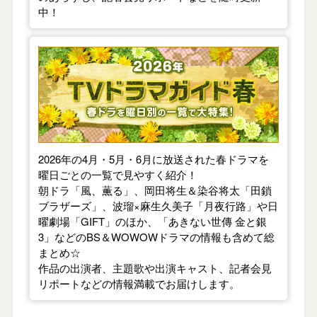
中！
【2026年春】TVドラマガイド
2026年の4月・5月・6月に放送された春ドラマを
曜日ごとの一覧で見やすく紹介！
朝ドラ「風、薫る」、岡田将生＆染谷将太「田鎖
ブラザーズ」、波瑠×麻生久美子「月夜行路」や日
曜劇場「GIFT」のほか、「あきない世傳 金と銀
3」などのBS＆WOWOWドラマの情報も含めて総
まとめ☆
作品の出演者、主題歌や出演キャスト、記者会見
リポートなどの情報満載でお届けします。