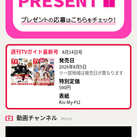
週刊TVガイド最新号
8月14日号
発売日
2026年8月5日
※一部地域は発売日が異なります
特別定価
590円
表紙
Kis-My-Ft2
動画チャンネル
Movie