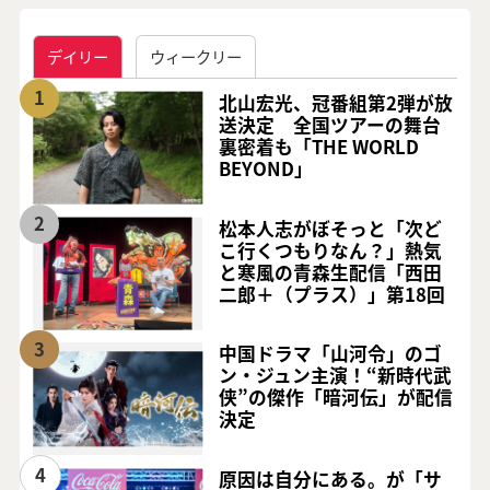
デイリー
ウィークリー
1
北山宏光、冠番組第2弾が放
送決定 全国ツアーの舞台
裏密着も「THE WORLD
BEYOND」
2
松本人志がぼそっと「次ど
こ行くつもりなん？」熱気
と寒風の青森生配信「西田
二郎＋（プラス）」第18回
3
中国ドラマ「山河令」のゴ
ン・ジュン主演！“新時代武
侠”の傑作「暗河伝」が配信
決定
4
原因は自分にある。が「サ