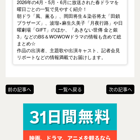
2026年の4月・5月・6月に放送された春ドラマを
曜日ごとの一覧で見やすく紹介！
朝ドラ「風、薫る」、岡田将生＆染谷将太「田鎖
ブラザーズ」、波瑠×麻生久美子「月夜行路」や日
曜劇場「GIFT」のほか、「あきない世傳 金と銀
3」などのBS＆WOWOWドラマの情報も含めて総
まとめ☆
作品の出演者、主題歌や出演キャスト、記者会見
リポートなどの情報満載でお届けします。
前の記事へ
一覧へ戻る
次の記事へ