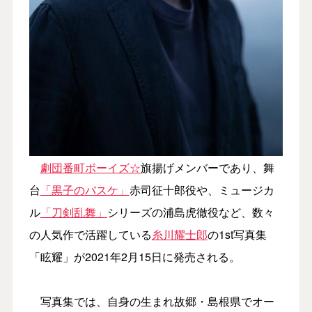
劇団番町ボーイズ☆
旗揚げメンバーであり、舞
台
「黒子のバスケ」
赤司征十郎役や、ミュージカ
ル
「刀剣乱舞」
シリーズの浦島虎徹役など、数々
の人気作で活躍している
糸川耀士郎
の1st写真集
「眩耀」が2021年2月15日に発売される。
写真集では、自身の生まれ故郷・島根県でオー