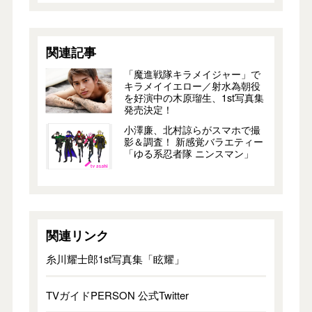
関連記事
「魔進戦隊キラメイジャー」で
キラメイイエロー／射水為朝役
を好演中の木原瑠生、1st写真集
発売決定！
小澤廉、北村諒らがスマホで撮
影＆調査！ 新感覚バラエティー
「ゆる系忍者隊 ニンスマン」
関連リンク
糸川耀士郎1st写真集「眩耀」
TVガイドPERSON 公式Twitter