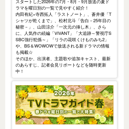
スタートした2026年の7月・8月・9月放送の夏ド
ラマを曜日別の一覧で見やすく紹介！
内田有紀×寺西拓人「ラストノート」、蒼井優「T
シャツが乾くまで」、松村北斗「告白－25年目の
秘密－」、山田涼介「一次元の挿し木」、さら
に、人気作の続編「VIVANT」「大追跡～警視庁S
SBC強行犯係～」「リラの花咲くけものみち2」
や、BS＆WOWOWで放送される新ドラマの情報
も掲載☆
そのほか、出演者、主題歌や追加キャスト、最新
のあらすじ、記者会見リポートなどを随時更新
中！
【2026年春】TVドラマガイド