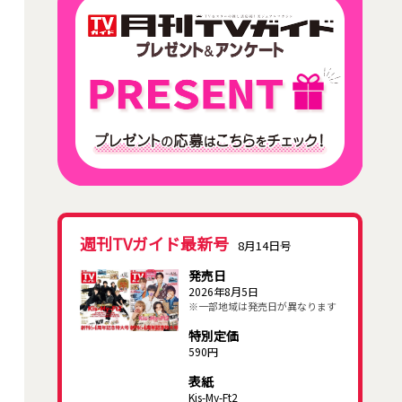
週刊TVガイド最新号
8月14日号
発売日
2026年8月5日
※一部地域は発売日が異なります
特別定価
590円
表紙
Kis-My-Ft2