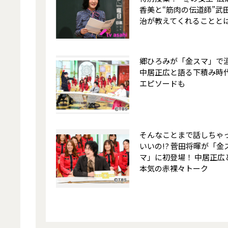
香美と“筋肉の伝道師”武
治が教えてくれることとは
郷ひろみが「金スマ」で
中居正広と語る下積み時
エピソードも
そんなことまで話しちゃ
いいの!? 菅田将暉が「金
マ」に初登場！ 中居正広
本気の赤裸々トーク