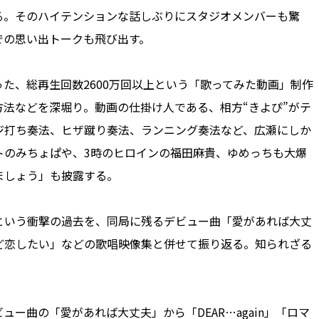
る。そのハイテンションな話しぶりにスタジオメンバーも驚
での思い出トークも飛び出す。
、総再生回数2600万回以上という「歌ってみた動画」制作
法などを深堀り。動画の仕掛け人である、相方“きよぴ”がテ
ジ打ち奏法、ヒザ蹴り奏法、ランニング奏法など、広瀬にしか
トのみちょぱや、3時のヒロインの福田麻貴、ゆめっちも大爆
ましょう」も披露する。
いう衝撃の過去を、同局に残るデビュー曲「愛があれば大丈
ど恋したい」などの歌唱映像集と併せて振り返る。知られざる
曲の「愛があれば大丈夫」から「DEAR…again」「ロマ