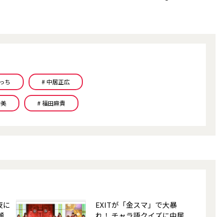
めっち
# 中居正広
香美
# 福田麻貴
夜に
EXITが「金スマ」で大暴
瀬
れ！ チャラ語クイズに中居