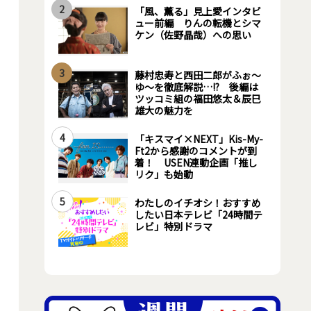
2
「風、薫る」見上愛インタビ
ュー前編 りんの転機とシマ
ケン（佐野晶哉）への思い
3
藤村忠寿と西田二郎がふぉ～
ゆ～を徹底解説…!? 後編は
ツッコミ組の福田悠太＆辰巳
雄大の魅力を
4
「キスマイ×NEXT」Kis-My-
Ft2から感謝のコメントが到
着！ USEN連動企画「推し
リク」も始動
5
わたしのイチオシ！おすすめ
したい日本テレビ「24時間テ
レビ」特別ドラマ