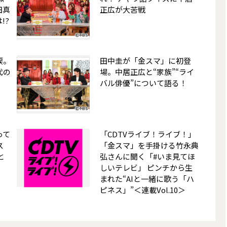
田真
正広が大苦戦
!?
涙。
田中圭が「金スマ」に初登
代の
場。中居正広と“家族”“ライ
バル俳優”について語る！
って
「CDTVライブ！ライブ！」
ス
「金スマ」を手掛ける竹永典
と
弘さんに聞く「#いま見てほ
しいテレビ」 ピンチから生
まれた“AIと一緒に歌う「ハ
ピネス」”＜連載Vol.10＞