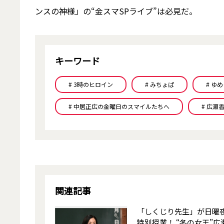
ンスの神様」の“金スマSPライブ”は必見だ。
キーワード
# 3時のヒロイン
# みちょぱ
# ゆ
# 中居正広の金曜日のスマイルたちへ
# 広瀬
関連記事
「しくじり先生」が日曜
特別授業！ “冬の女王”広