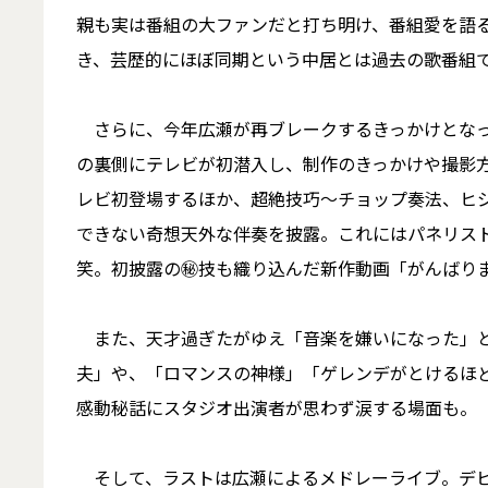
親も実は番組の大ファンだと打ち明け、番組愛を語
き、芸歴的にほぼ同期という中居とは過去の歌番組
さらに、今年広瀬が再ブレークするきっかけとなった
の裏側にテレビが初潜入し、制作のきっかけや撮影方
レビ初登場するほか、超絶技巧〜チョップ奏法、ヒ
できない奇想天外な伴奏を披露。これにはパネリス
笑。初披露の㊙︎技も織り込んだ新作動画「がんばり
また、天才過ぎたがゆえ「音楽を嫌いになった」と
夫」や、「ロマンスの神様」「ゲレンデがとけるほ
感動秘話にスタジオ出演者が思わず涙する場面も。
そして、ラストは広瀬によるメドレーライブ。デビュー