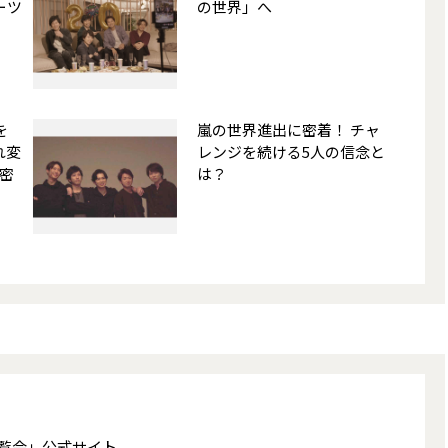
ーツ
の世界」へ
を
嵐の世界進出に密着！ チャ
れ変
レンジを続ける5人の信念と
密
は？
する展覧会」公式サイト