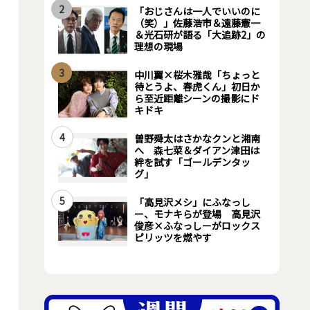
2
「おじさんは一人でいいのに
（笑）」佐藤浩市＆遠藤憲一
＆光石研が語る「大追跡2」の
理想の現場
3
中川翼×桜木雅哉「ちょっと
待とうよ、春虎くん」初日か
ら至近距離シーンの撮影にド
キドキ
4
曽野舜太はさかなクンと湘南
へ 森七菜＆ダイアン津田は
絆を試す「ゴールデンタッ
グ」
5
「高見沢メシ」にふなっし
ー、モナキらが登場 高見沢
俊彦×ふなっしーがロックス
ピリッツを燃やす