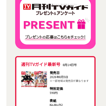
週刊TVガイド最新号
8月14日号
発売日
2026年8月5日
※一部地域は発売日が異なります
特別定価
590円
表紙
Kis-My-Ft2