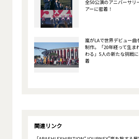
全50公演のアニバーサリ
アーに密着！
嵐がLAで世界デビュー曲
制作。「20年経って生ま
わる」5人の新たな挑戦に
着
関連リンク
「ARASHI EXHIBITION“JOURNEY”嵐を旅