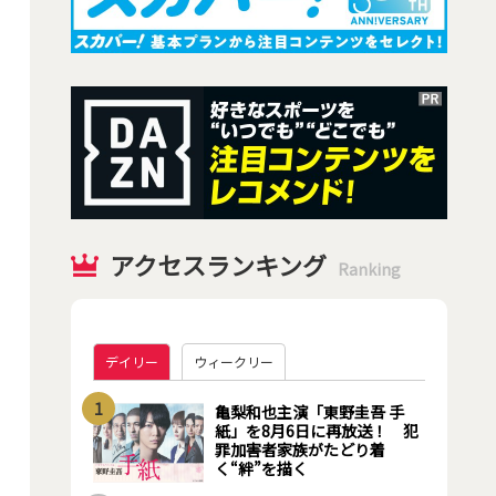
アクセスランキング
Ranking
デイリー
ウィークリー
1
亀梨和也主演「東野圭吾 手
紙」を8月6日に再放送！ 犯
罪加害者家族がたどり着
く“絆”を描く