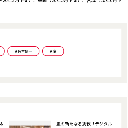
20年3月下旬）、福岡（20年5月下旬）、宮城（20年6月下
# 岡本健一
# 嵐
＆
嵐の新たなる挑戦――「デジタル