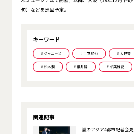
木ミュージアムで開催。以降、大阪（19年12月下旬～
旬）などを巡回予定。
キーワード
# ジャニーズ
# 二宮和也
# 大野智
# 松本潤
# 櫻井翔
# 相葉雅紀
関連記事
嵐のアジア4都市記者会見