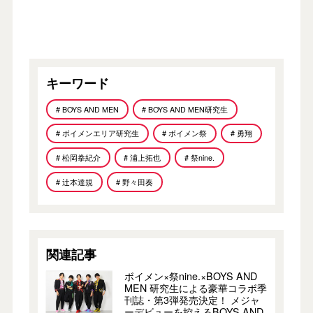
キーワード
# BOYS AND MEN
# BOYS AND MEN研究生
# ボイメンエリア研究生
# ボイメン祭
# 勇翔
# 松岡拳紀介
# 浦上拓也
# 祭nine.
# 辻本達規
# 野々田奏
関連記事
ボイメン×祭nine.×BOYS AND
MEN 研究生による豪華コラボ季
刊誌・第3弾発売決定！ メジャ
ーデビューを控えるBOYS AND