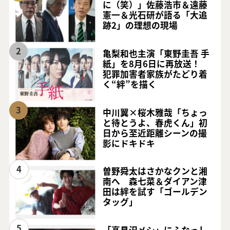
に（笑）」佐藤浩市＆遠藤
憲一＆光石研が語る「大追
跡2」の理想の現場
2
亀梨和也主演「東野圭吾 手
紙」を8月6日に再放送！
犯罪加害者家族がたどり着
く“絆”を描く
3
中川翼×桜木雅哉「ちょっ
と待とうよ、春虎くん」初
日から至近距離シーンの撮
影にドキドキ
4
曽野舜太はさかなクンと湘
南へ 森七菜＆ダイアン津
田は絆を試す「ゴールデン
タッグ」
5
「高見沢メシ」にふなっし