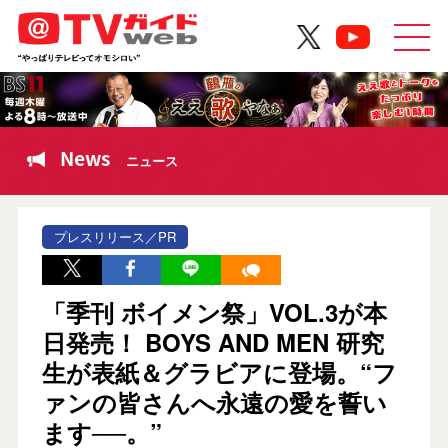
News
ニュース
プレスリリース／PR
「季刊 ボイメン祭」VOL.3が本
日発売！ BOYS AND MEN 研究
生が表紙＆グラビアに登場。“フ
ァンの皆さんへ永遠の愛を誓い
ます──。”