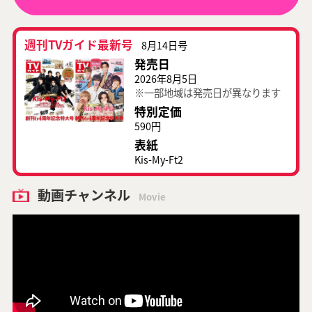
週刊TVガイド最新号
8月14日号
発売日
2026年8月5日
※一部地域は発売日が異なります
特別定価
590円
表紙
Kis-My-Ft2
動画チャンネル
Movie