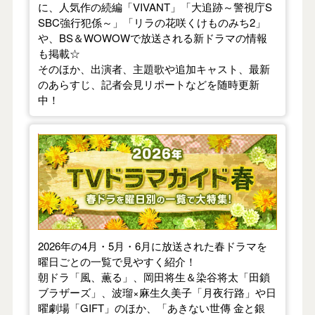
に、人気作の続編「VIVANT」「大追跡～警視庁S
SBC強行犯係～」「リラの花咲くけものみち2」
や、BS＆WOWOWで放送される新ドラマの情報
も掲載☆
そのほか、出演者、主題歌や追加キャスト、最新
のあらすじ、記者会見リポートなどを随時更新
中！
【2026年春】TVドラマガイド
2026年の4月・5月・6月に放送された春ドラマを
曜日ごとの一覧で見やすく紹介！
朝ドラ「風、薫る」、岡田将生＆染谷将太「田鎖
ブラザーズ」、波瑠×麻生久美子「月夜行路」や日
曜劇場「GIFT」のほか、「あきない世傳 金と銀