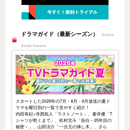
ドラマガイド（最新シーズン）
Drama
Guide Season
【2026年夏】TVドラマガイド
スタートした2026年の7月・8月・9月放送の夏ド
ラマを曜日別の一覧で見やすく紹介！
内田有紀×寺西拓人「ラストノート」、蒼井優「T
シャツが乾くまで」、松村北斗「告白－25年目の
秘密－」、山田涼介「一次元の挿し木」、さら