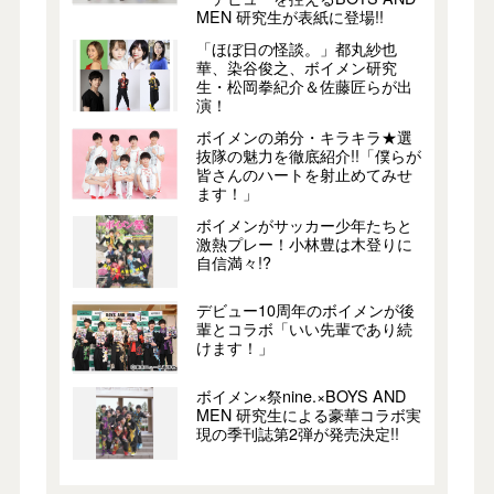
MEN 研究生が表紙に登場!!
「ほぼ日の怪談。」都丸紗也
華、染谷俊之、ボイメン研究
生・松岡拳紀介＆佐藤匠らが出
演！
ボイメンの弟分・キラキラ★選
抜隊の魅力を徹底紹介!!「僕らが
皆さんのハートを射止めてみせ
ます！」
ボイメンがサッカー少年たちと
激熱プレー！小林豊は木登りに
自信満々!?
デビュー10周年のボイメンが後
輩とコラボ「いい先輩であり続
けます！」
ボイメン×祭nine.×BOYS AND
MEN 研究生による豪華コラボ実
現の季刊誌第2弾が発売決定!!