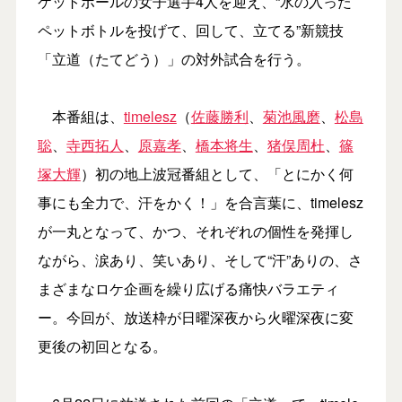
ケットボールの女子選手4人を迎え、“水の入った
ペットボトルを投げて、回して、立てる”新競技
「立道（たてどう）」の対外試合を行う。
本番組は、
timelesz
（
佐藤勝利
、
菊池風磨
、
松島
聡
、
寺西拓人
、
原嘉孝
、
橋本将生
、
猪俣周杜
、
篠
塚大輝
）初の地上波冠番組として、「とにかく何
事にも全力で、汗をかく！」を合言葉に、timelesz
が一丸となって、かつ、それぞれの個性を発揮し
ながら、涙あり、笑いあり、そして“汗”ありの、さ
まざまなロケ企画を繰り広げる痛快バラエティ
ー。今回が、放送枠が日曜深夜から火曜深夜に変
更後の初回となる。