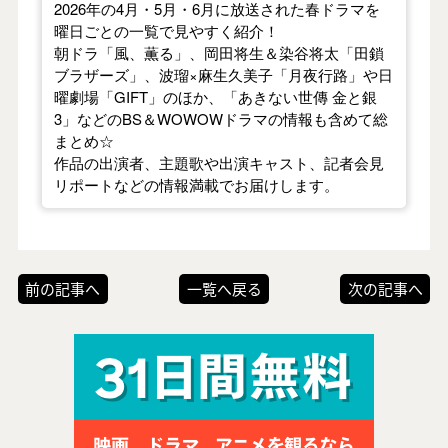
2026年の4月・5月・6月に放送された春ドラマを
曜日ごとの一覧で見やすく紹介！
朝ドラ「風、薫る」、岡田将生＆染谷将太「田鎖
ブラザーズ」、波瑠×麻生久美子「月夜行路」や日
曜劇場「GIFT」のほか、「あきない世傳 金と銀
3」などのBS＆WOWOWドラマの情報も含めて総
まとめ☆
作品の出演者、主題歌や出演キャスト、記者会見
リポートなどの情報満載でお届けします。
前の記事へ
一覧へ戻る
次の記事へ