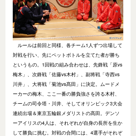
ルールは前回と同様、各チーム1人ずつ出場して
対戦を行い、先にペットボトルを立てた者が勝ち
というもの。1回戦の組み合わせは、先鋒戦「原vs
梅木」、次鋒戦「佐藤vs木村」、副将戦「寺西vs
川井」、大将戦「菊池vs髙田」に決定。ムードメ
ーカーの梅木、ここ一番の勝負強さを誇る木村、
チームの司令塔・川井、そしてオリンピック3大会
連続出場＆東京五輪銀メダリストの髙田。デンソ
ーアイリスの4人は、それぞれが自身の長所を生か
して勝負に挑む。対戦の合間には、4選手がそれぞ