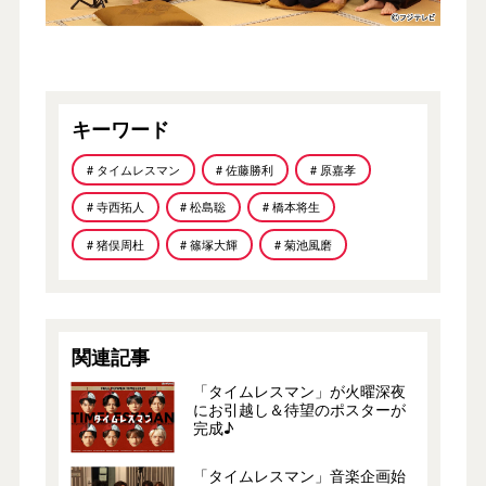
キーワード
# タイムレスマン
# 佐藤勝利
# 原嘉孝
# 寺西拓人
# 松島聡
# 橋本将生
# 猪俣周杜
# 篠塚大輝
# 菊池風磨
関連記事
「タイムレスマン」が火曜深夜
にお引越し＆待望のポスターが
完成♪
「タイムレスマン」音楽企画始