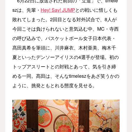
6月22日に放送された前回の「立道」で、timele
szは、先輩・
Hey! Say! JUMP
との戦いに惜しくも
敗れてしまった。2回目となる対外試合で、8人が
今回こそは負けられないと意気込む中、MC・寺西
の呼び込みで、バスケットボール女子日本代表・
髙田真希を筆頭に、川井麻衣、木村亜美、梅木千
夏といったデンソーアイリスの4選手が登場。初の
トップアスリートとの対戦とあって、気を引き締
める一同。髙田は、そんなtimeleszをあざ笑うかの
ように、挑発ともとれる態度を見せる。