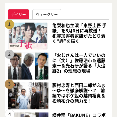
デイリー
ウィークリー
1
亀梨和也主演「東野圭吾 手
紙」を8月6日に再放送！
犯罪加害者家族がたどり着
く“絆”を描く
2
「おじさんは一人でいいの
に（笑）」佐藤浩市＆遠藤
憲一＆光石研が語る「大追
跡2」の理想の現場
3
藤村忠寿と西田二郎がふぉ
～ゆ～を徹底解説…!? 前
編ではボケ組の越岡裕貴＆
松崎祐介の魅力を！
4
櫻井翔「BAKUNE」コラボ