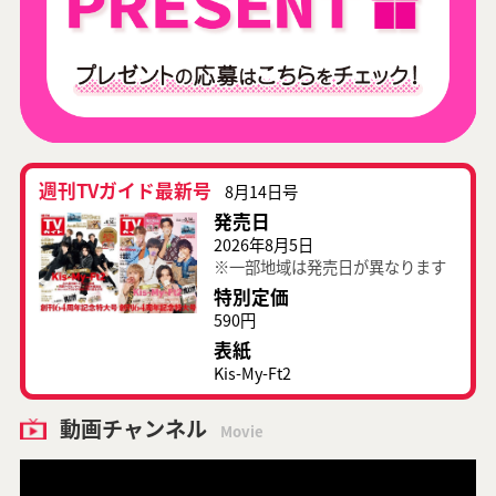
週刊TVガイド最新号
8月14日号
発売日
2026年8月5日
※一部地域は発売日が異なります
特別定価
590円
表紙
Kis-My-Ft2
動画チャンネル
Movie