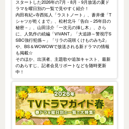
スタートした2026年の7月・8月・9月放送の夏ド
ラマを曜日別の一覧で見やすく紹介！
内田有紀×寺西拓人「ラストノート」、蒼井優「T
シャツが乾くまで」、松村北斗「告白－25年目の
秘密－」、山田涼介「一次元の挿し木」、さら
に、人気作の続編「VIVANT」「大追跡～警視庁S
SBC強行犯係～」「リラの花咲くけものみち2」
や、BS＆WOWOWで放送される新ドラマの情報
も掲載☆
そのほか、出演者、主題歌や追加キャスト、最新
のあらすじ、記者会見リポートなどを随時更新
中！
【2026年春】TVドラマガイド