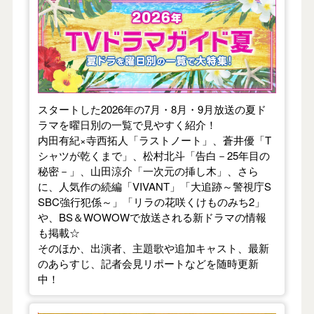
【2026年夏】TVドラマガイド
スタートした2026年の7月・8月・9月放送の夏ド
ラマを曜日別の一覧で見やすく紹介！
内田有紀×寺西拓人「ラストノート」、蒼井優「T
シャツが乾くまで」、松村北斗「告白－25年目の
秘密－」、山田涼介「一次元の挿し木」、さら
に、人気作の続編「VIVANT」「大追跡～警視庁S
SBC強行犯係～」「リラの花咲くけものみち2」
や、BS＆WOWOWで放送される新ドラマの情報
も掲載☆
そのほか、出演者、主題歌や追加キャスト、最新
のあらすじ、記者会見リポートなどを随時更新
中！