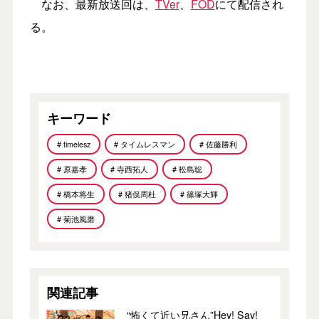
なお、最新放送回は、
TVer
、
FOD
にて配信され
る。
キーワード
# timelesz
# タイムレスマン
# 佐藤勝利
# 原嘉孝
# 寺西拓人
# 松島聡
# 橋本将生
# 猪俣周杜
# 篠塚大輝
# 菊池風磨
関連記事
“怖くて近い兄さん”Hey! Say!