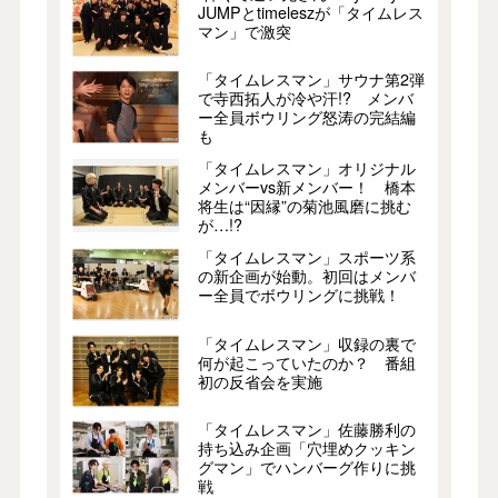
JUMPとtimeleszが「タイムレス
マン」で激突
「タイムレスマン」サウナ第2弾
で寺西拓人が冷や汗!? メンバ
ー全員ボウリング怒涛の完結編
も
「タイムレスマン」オリジナル
メンバーvs新メンバー！ 橋本
将生は“因縁”の菊池風磨に挑む
が…!?
「タイムレスマン」スポーツ系
の新企画が始動。初回はメンバ
ー全員でボウリングに挑戦！
「タイムレスマン」収録の裏で
何が起こっていたのか？ 番組
初の反省会を実施
「タイムレスマン」佐藤勝利の
持ち込み企画「穴埋めクッキン
グマン」でハンバーグ作りに挑
戦