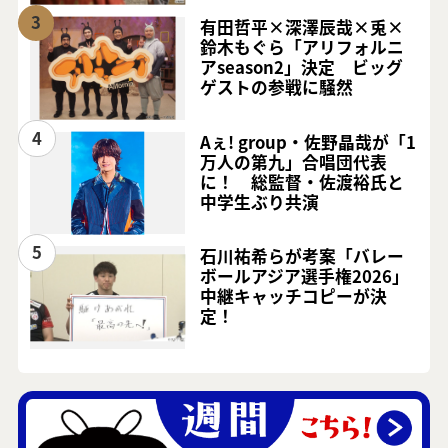
3
有田哲平×深澤辰哉×兎×
鈴木もぐら「アリフォルニ
アseason2」決定 ビッグ
ゲストの参戦に騒然
4
Aぇ! group・佐野晶哉が「1
万人の第九」合唱団代表
に！ 総監督・佐渡裕氏と
中学生ぶり共演
5
石川祐希らが考案「バレー
ボールアジア選手権2026」
中継キャッチコピーが決
定！