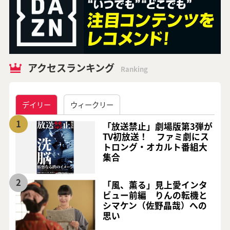
アクセスランキング
Ranking
デイリー
ウィークリー
1
「放送禁止」劇場版第3弾が
TV初放送！ ファミ劇にス
トロング・オカルト番組大
集合
2
「風、薫る」見上愛インタ
ビュー前編 りんの転機と
シマケン（佐野晶哉）への
思い