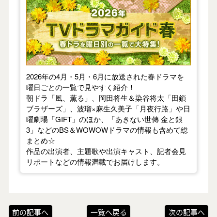
【2026年春】TVドラマガイド
2026年の4月・5月・6月に放送された春ドラマを
曜日ごとの一覧で見やすく紹介！
朝ドラ「風、薫る」、岡田将生＆染谷将太「田鎖
ブラザーズ」、波瑠×麻生久美子「月夜行路」や日
曜劇場「GIFT」のほか、「あきない世傳 金と銀
3」などのBS＆WOWOWドラマの情報も含めて総
まとめ☆
作品の出演者、主題歌や出演キャスト、記者会見
リポートなどの情報満載でお届けします。
前の記事へ
一覧へ戻る
次の記事へ