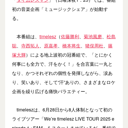
初の音楽企画「ミュージックシェア」が始動す
る。
本番組は、
timelesz
（
佐藤勝利
、
菊池風磨
、
松島
聡
、
寺西拓人
、
原嘉孝
、
橋本将生
、
猪俣周杜
、
篠
塚大輝
）による地上波初の冠番組で、「とにかく
何事にも全力で、汗をかく！」を合言葉に一丸と
なり、かつそれぞれの個性を発揮しながら、涙あ
り、笑いあり、そして“汗”ありの、さまざまなロケ
企画を繰り広げる痛快バラエティー。
timeleszは、6月28日から8人体制となって初の
ライブツアー「We’re timelesz LIVE TOUR 2025 e
pisode 1 ~FAM」をスタートさせているが、番組で