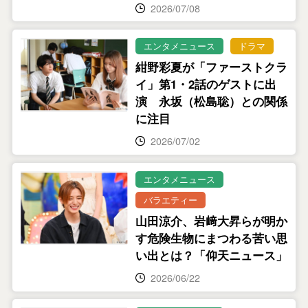
2026/07/08
エンタメニュース
ドラマ
紺野彩夏が「ファーストクラ
イ」第1・2話のゲストに出
演 永坂（松島聡）との関係
に注目
2026/07/02
エンタメニュース
バラエティー
山田涼介、岩﨑大昇らが明か
す危険生物にまつわる苦い思
い出とは？「仰天ニュース」
2026/06/22