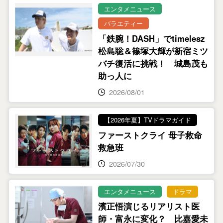
エンタメニュース
バラエティー
「鉄腕！DASH」でtimelesz
松島聡＆篠塚大輝が新宿ミツ
バチ復活に挑戦！ 城島茂も
助っ人に
2026/08/01
【2026年夏】TVドラマガイド
ファーストクライ 母子救命
救急班
2026/07/30
エンタメニュース
ドラマ
濱正悟演じるリアリスト医
師・富永に変化？ 比嘉愛未