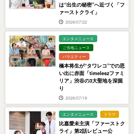
は“出生の秘密”へ近づく「フ
ァーストクライ」
2026/07/22
エンタメニュース
ご当地ニュース
バラエティー
橋本将生が“タワレコ”での思
い出に赤面「timeleszファミ
リア」渋谷の3大聖地を深掘
り
2026/07/19
エンタメニュース
ドラマ
比嘉愛未主演「ファーストク
ライ」第2話レビュー公