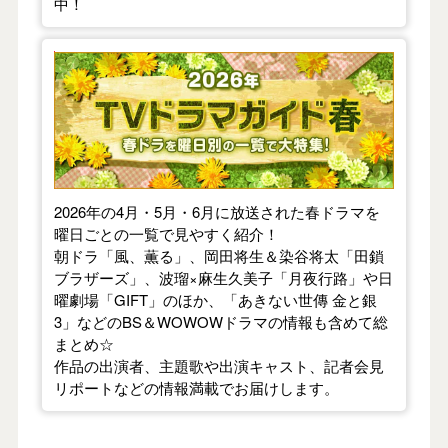
中！
【2026年春】TVドラマガイド
2026年の4月・5月・6月に放送された春ドラマを
曜日ごとの一覧で見やすく紹介！
朝ドラ「風、薫る」、岡田将生＆染谷将太「田鎖
ブラザーズ」、波瑠×麻生久美子「月夜行路」や日
曜劇場「GIFT」のほか、「あきない世傳 金と銀
3」などのBS＆WOWOWドラマの情報も含めて総
まとめ☆
作品の出演者、主題歌や出演キャスト、記者会見
リポートなどの情報満載でお届けします。