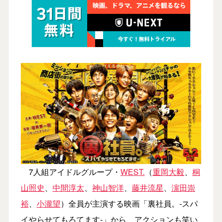
7人組アイドルグループ・
WEST.
（
重岡大毅
、
桐
山照史
、
中間淳太
、
神山智洋
、
藤井流星
、
濵田崇
裕
、
小瀧望
）全員が主演する映画「裏社員。-スパ
イやらせてもろてます-」から、アクションも笑い