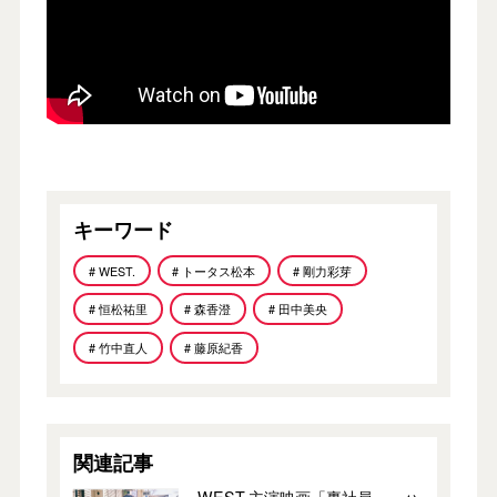
キーワード
# WEST.
# トータス松本
# 剛力彩芽
# 恒松祐里
# 森香澄
# 田中美央
# 竹中直人
# 藤原紀香
関連記事
WEST.主演映画「裏社員。」ハ