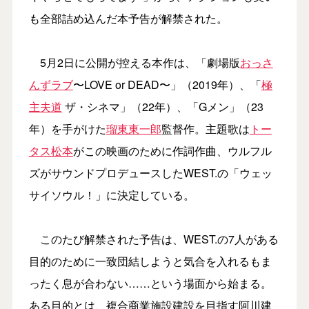
も全部詰め込んだ本予告が解禁された。
5月2日に公開が控える本作は、「劇場版
おっさ
んずラブ
〜LOVE or DEAD〜」（2019年）、「
極
主夫道
ザ・シネマ」（22年）、「Gメン」（23
年）を手がけた
瑠東東一郎
監督作。主題歌は
トー
タス松本
がこの映画のために作詞作曲、ウルフル
ズがサウンドプロデュースしたWEST.の「ウェッ
サイソウル！」に決定している。
このたび解禁された予告は、WEST.の7人がある
目的のために一致団結しようと気合を入れるもま
ったく息が合わない……という場面から始まる。
ある目的とは、複合商業施設建設を目指す阿川建