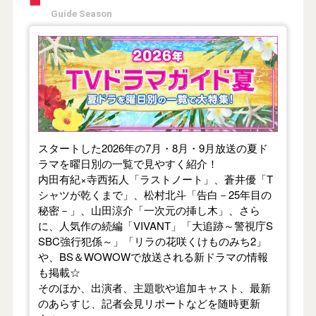
Guide Season
【2026年夏】TVドラマガイド
スタートした2026年の7月・8月・9月放送の夏ド
ラマを曜日別の一覧で見やすく紹介！
内田有紀×寺西拓人「ラストノート」、蒼井優「T
シャツが乾くまで」、松村北斗「告白－25年目の
秘密－」、山田涼介「一次元の挿し木」、さら
に、人気作の続編「VIVANT」「大追跡～警視庁S
SBC強行犯係～」「リラの花咲くけものみち2」
や、BS＆WOWOWで放送される新ドラマの情報
も掲載☆
そのほか、出演者、主題歌や追加キャスト、最新
のあらすじ、記者会見リポートなどを随時更新