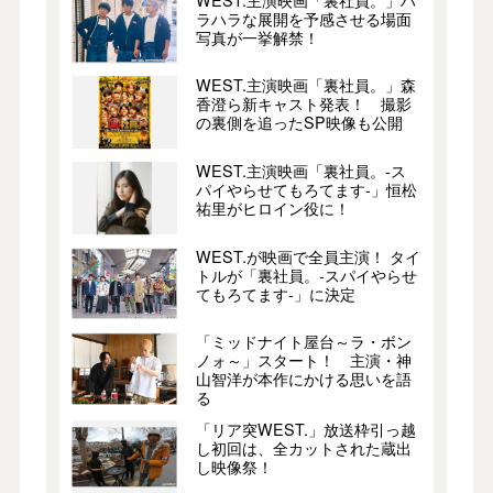
ラハラな展開を予感させる場面
写真が一挙解禁！
WEST.主演映画「裏社員。」森
香澄ら新キャスト発表！ 撮影
の裏側を追ったSP映像も公開
WEST.主演映画「裏社員。-ス
パイやらせてもろてます-」恒松
祐里がヒロイン役に！
WEST.が映画で全員主演！ タイ
トルが「裏社員。-スパイやらせ
てもろてます-」に決定
「ミッドナイト屋台～ラ・ボン
ノォ～」スタート！ 主演・神
山智洋が本作にかける思いを語
る
「リア突WEST.」放送枠引っ越
し初回は、全カットされた蔵出
し映像祭！