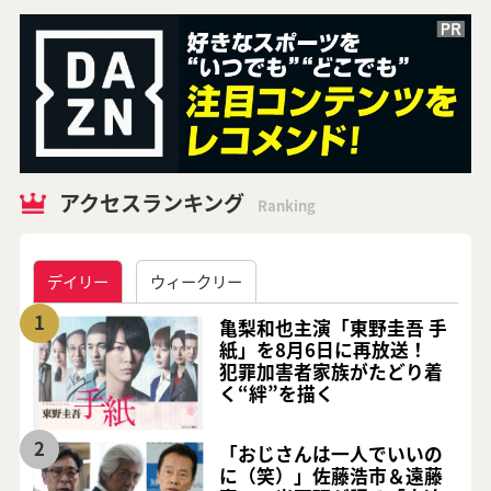
アクセスランキング
Ranking
デイリー
ウィークリー
1
亀梨和也主演「東野圭吾 手
紙」を8月6日に再放送！
犯罪加害者家族がたどり着
く“絆”を描く
2
「おじさんは一人でいいの
に（笑）」佐藤浩市＆遠藤