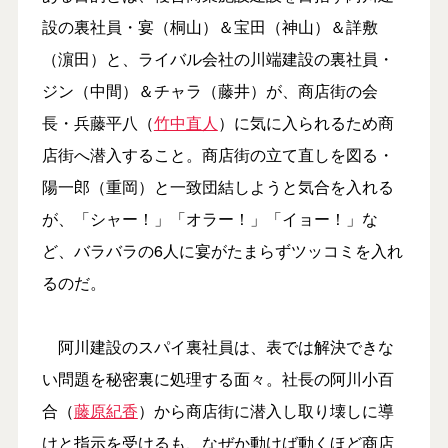
設の裏社員・宴（桐山）＆宝田（神山）＆詳敷
（濵田）と、ライバル会社の川端建設の裏社員・
ジン（中間）＆チャラ（藤井）が、商店街の会
長・兵藤平八（
竹中直人
）に気に入られるため商
店街へ潜入すること。商店街の立て直しを図る・
陽一郎（重岡）と一致団結しようと気合を入れる
が、「シャー！」「オラー！」「イョー！」な
ど、バラバラの6人に宴がたまらずツッコミを入れ
るのだ。
阿川建設のスパイ裏社員は、表では解決できな
い問題を秘密裏に処理する面々。社長の阿川小百
合（
藤原紀香
）から商店街に潜入し取り壊しに導
けと指示を受けるも、なぜか動けば動くほど商店