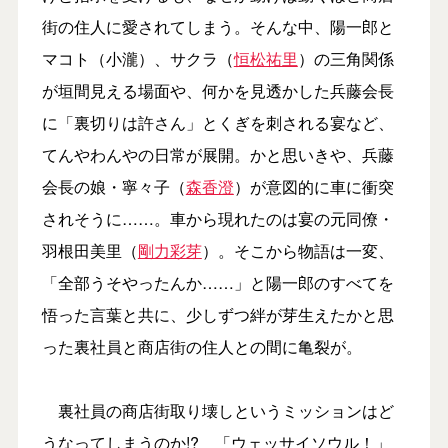
街の住人に愛されてしまう。そんな中、陽一郎と
マコト（小瀧）、サクラ（
恒松祐里
）の三角関係
が垣間見える場面や、何かを見透かした兵藤会長
に「裏切りは許さん」とくぎを刺される宴など、
てんやわんやの日常が展開。かと思いきや、兵藤
会長の娘・寧々子（
森香澄
）が意図的に車に衝突
されそうに……。車から現れたのは宴の元同僚・
羽根田美里（
剛力彩芽
）。そこから物語は一変、
「全部うそやったんか……」と陽一郎のすべてを
悟った言葉と共に、少しずつ絆が芽生えたかと思
った裏社員と商店街の住人との間に亀裂が。
裏社員の商店街取り壊しというミッションはど
うなってしまうのか!? 「ウェッサイソウル！」