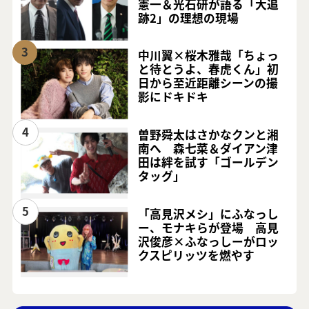
憲一＆光石研が語る「大追
跡2」の理想の現場
3
中川翼×桜木雅哉「ちょっ
と待とうよ、春虎くん」初
日から至近距離シーンの撮
影にドキドキ
4
曽野舜太はさかなクンと湘
南へ 森七菜＆ダイアン津
田は絆を試す「ゴールデン
タッグ」
5
「高見沢メシ」にふなっし
ー、モナキらが登場 高見
沢俊彦×ふなっしーがロッ
クスピリッツを燃やす