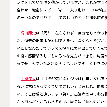
ングをしていて体を動かしていますが、これがすご
合わせて緻密にスピーディーに入り乱れて…OKが
の一つなのでぜひ注目してほしいです」と撮影時の
桐山照史
は「周りに左右されずに自分をしっかり
た。過去の出来事が原因で人を信じなくなった宴が
いことなんだっていうのを徐々に思い出していくん
の役に感情移入してもいろんな見方ができる、角度が
って楽しんでいただけたらうれしいです」と本作に
中間淳太
は「（僕が演じる）ジンは仁義に厚い真
らいに常に真っすぐでいてほしい』と言われ、撮影
い。そこは僕と違います（笑）。出演者の中で多分
ぶっ飛んだところもあるので、最初は『なんやこい