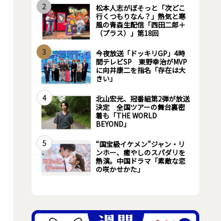
2
松本人志がぼそっと「次どこ
行くつもりなん？」熱気と寒
風の青森生配信「西田二郎＋
（プラス）」第18回
3
今夜放送「ドッキリGP」4時
間テレビSP 東野幸治がMVP
に向井康二を指名「存在は大
きい」
4
北山宏光、冠番組第2弾が放送
決定 全国ツアーの舞台裏密
着も「THE WORLD
BEYOND」
5
“国宝級イケメン”ジャン・リ
ンホー、癒やしのスパダリを
熱演。中国ドラマ「素敵な恋
の咲かせかた」