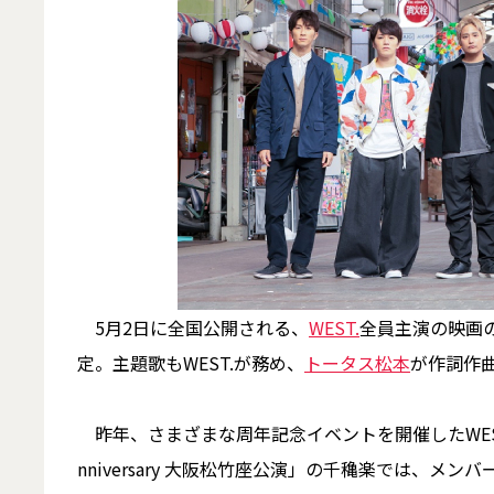
5月2日に全国公開される、
WEST.
全員主演の映画
定。主題歌もWEST.が務め、
トータス松本
が作詞作
昨年、さまざまな周年記念イベントを開催したWEST.
nniversary 大阪松竹座公演」の千穐楽では、メ