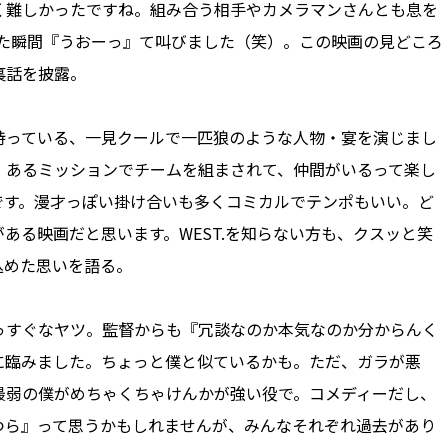
く難しかったですね。組み合う相手やカメラマンさんとも息を
出た瞬間『うおーっ』て叫びました（笑）。この映画の見どころ
裏話を披露。
持っている、一見クールで一匹狼のような人物・宴を演じまし
、あるミッションでチームを組まされて、仲間がいるって楽し
です。漫才っぽい掛け合いも多くコミカルでテンポもいい。ど
ある映画だと思います。WEST.を知らない方も、クスッと笑
込めた思いを語る。
っすぐなヤツ。監督からも『冗談なのか本気なのか分からんく
に臨みました。ちょっと僕と似ているかも。ただ、ガラが悪
最弱の僕がめちゃくちゃけんかが強い役で。コメディーだし、
つら』って思うかもしれませんが、みんなそれぞれ過去があり