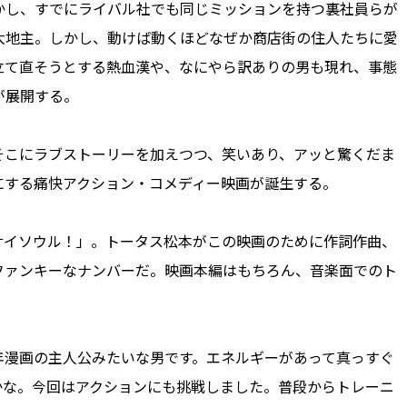
かし、すでにライバル社でも同じミッションを持つ裏社員らが
大地主。しかし、動けば動くほどなぜか商店街の住人たちに愛
立て直そうとする熱血漢や、なにやら訳ありの男も現れ、事態
が展開する。
こにラブストーリーを加えつつ、笑いあり、アッと驚くだま
にする痛快アクション・コメディー映画が誕生する。
サイソウル！」。トータス松本がこの映画のために作詞作曲、
ファンキーなナンバーだ。映画本編はもちろん、音楽面でのト
漫画の主人公みたいな男です。エネルギーがあって真っすぐ
のかな。今回はアクションにも挑戦しました。普段からトレーニ