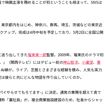
で映画主演を務めることが初ということも相まって、SNSは
東京都内をはじめ、神奈川、群馬、埼玉、茨城などの東京近
クアップ。完成は4月中旬を予定しており、5月2日に全国公開
に送り出してきた
瑠東東一郎
監督。2009年、瑠東氏のドラマ初
、夏。」（関西テレビ）にはデビュー前の
神山智洋
、
小瀧望
、
重
からぬ縁が。ライブ、芝居とさまざまな経験を積み、人気も実力
今度は彼らと共にどんな物語を作り出していくのか。
パイやらせてもろてます-」に決定。通常の業務を超えて表で
通称「裏社員」が、複合商業施設建設のため、社長からシャッ