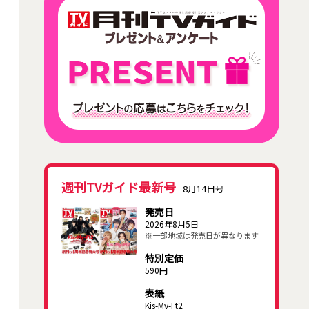
週刊TVガイド最新号
8月14日号
発売日
2026年8月5日
※一部地域は発売日が異なります
特別定価
590円
表紙
Kis-My-Ft2