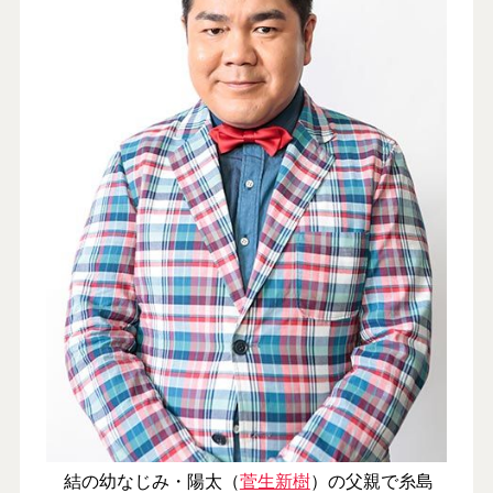
結の幼なじみ・陽太（
菅生新樹
）の父親で糸島