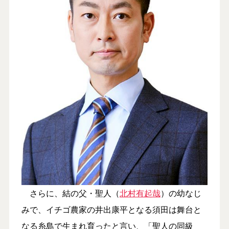
さらに、結の父・聖人（
北村有起哉
）の幼なじ
みで、イチゴ農家の井出康平となる須田は舞台と
なる糸島で生まれ育ったと言い、「聖人の同級