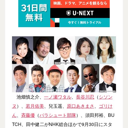
池畑慎之介、
一ノ瀬ワタル
、
長谷川忍
（
シソン
ヌ
）、
若月佑美
、兒玉遥、
原口あきまさ
、
ゴリけ
ん
、
斉藤優
（
パラシュート部隊
）、須田邦裕、BU
TCH、田中健二がNHK総合ほかで9月30日にスタ