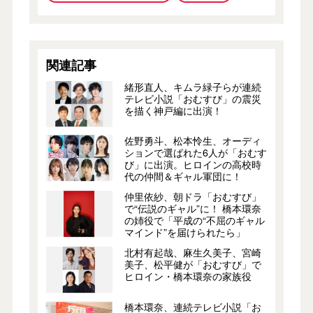
関連記事
緒形直人、キムラ緑子らが連続
テレビ小説「おむすび」の震災
を描く神戸編に出演！
佐野勇斗、松本怜生、オーディ
ションで選ばれた6人が「おむす
び」に出演。ヒロインの高校時
代の仲間＆ギャル軍団に！
仲里依紗、朝ドラ「おむすび」
で“伝説のギャル”に！ 橋本環奈
の姉役で「平成の“不屈のギャル
マインド”を届けられたら」
北村有起哉、麻生久美子、宮崎
美子、松平健が「おむすび」で
ヒロイン・橋本環奈の家族役
橋本環奈、連続テレビ小説「お