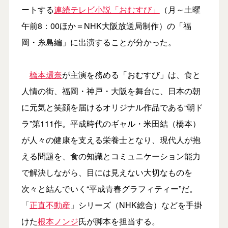
ートする
連続テレビ小説「おむすび」
（月～土曜
午前8：00ほか＝NHK大阪放送局制作）の「福
岡・糸島編」に出演することが分かった。
橋本環奈
が主演を務める「おむすび」は、食と
人情の街、福岡・神戸・大阪を舞台に、日本の朝
に元気と笑顔を届けるオリジナル作品である“朝ド
ラ”第111作。平成時代のギャル・米田結（橋本）
が人々の健康を支える栄養士となり、現代人が抱
える問題を、食の知識とコミュニケーション能力
で解決しながら、目には見えない大切なものを
次々と結んでいく“平成青春グラフィティー”だ。
「
正直不動産
」シリーズ（NHK総合）などを手掛
けた
根本ノンジ
氏が脚本を担当する。