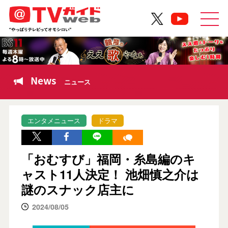
News
ニュース
エンタメニュース
ドラマ
「おむすび」福岡・糸島編のキ
ャスト11人決定！ 池畑慎之介は
謎のスナック店主に
2024/08/05