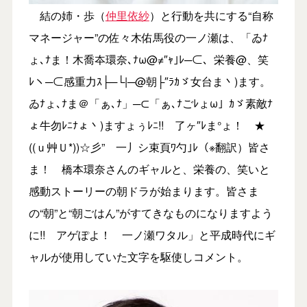
結の姉・歩（
仲里依紗
）と行動を共にする“自称
マネージャー”の佐々木佑馬役の一ノ瀬は、「ゐﾅ
ょ､ﾅま！木喬夲環奈､ﾅω@≠″ｬ｣ﾚ─⊂、栄養@、笑
ﾚヽ─⊂感重力ｽ├─└|─@朝├″ﾗｶゞ女台ま丶)ます。
ゐﾅょ､ﾅま＠「ぁ､ﾅ」─⊂「ぁ､ﾅごﾚょω」ｶゞ素敵ﾅ
ょ牛勿ﾚﾆﾅょ丶)ますょぅﾚﾆ!! 了ヶ″ﾚま°ょ！ ★
((ｕ艸Ｕ*))☆彡” 一丿シ束頁ﾜ勺｣ﾚ（※翻訳）皆さ
ま！ 橋本環奈さんのギャルと、栄養の、笑いと
感動ストーリーの朝ドラが始まります。皆さま
の“朝”と“朝ごはん”がすてきなものになりますよう
に!! アゲぽよ！ 一ノ瀬ワタル」と平成時代にギ
ャルが使用していた文字を駆使しコメント。