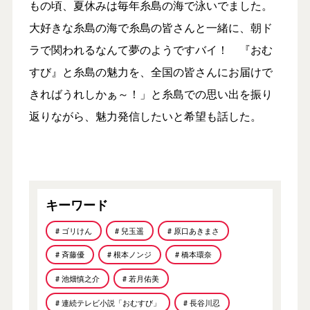
もの頃、夏休みは毎年糸島の海で泳いでました。
大好きな糸島の海で糸島の皆さんと一緒に、朝ド
ラで関われるなんて夢のようですバイ！ 『おむ
すび』と糸島の魅力を、全国の皆さんにお届けで
きればうれしかぁ～！」と糸島での思い出を振り
返りながら、魅力発信したいと希望も話した。
キーワード
# ゴリけん
# 兒玉遥
# 原口あきまさ
# 斉藤優
# 根本ノンジ
# 橋本環奈
# 池畑慎之介
# 若月佑美
# 連続テレビ小説「おむすび」
# 長谷川忍