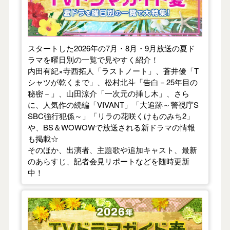
スタートした2026年の7月・8月・9月放送の夏ド
ラマを曜日別の一覧で見やすく紹介！
内田有紀×寺西拓人「ラストノート」、蒼井優「T
シャツが乾くまで」、松村北斗「告白－25年目の
秘密－」、山田涼介「一次元の挿し木」、さら
に、人気作の続編「VIVANT」「大追跡～警視庁S
SBC強行犯係～」「リラの花咲くけものみち2」
や、BS＆WOWOWで放送される新ドラマの情報
も掲載☆
そのほか、出演者、主題歌や追加キャスト、最新
のあらすじ、記者会見リポートなどを随時更新
中！
【2026年春】TVドラマガイド