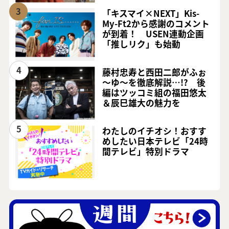
3
「キスマイ×NEXT」Kis-
My-Ft2から感謝のコメント
が到着！ USEN連動企画
「推しリク」も始動
4
藤村忠寿と西田二郎がふぉ
～ゆ～を徹底解説…!? 後
編はツッコミ組の福田悠太
＆辰巳雄大の魅力を
5
わたしのイチオシ！おすす
めしたい日本テレビ「24時
間テレビ」特別ドラマ