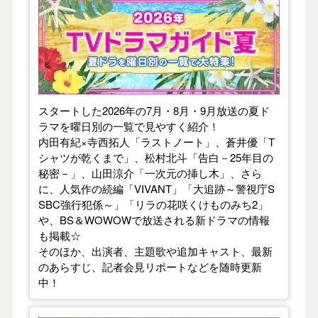
【2026年夏】TVドラマガイド
スタートした2026年の7月・8月・9月放送の夏ド
ラマを曜日別の一覧で見やすく紹介！
内田有紀×寺西拓人「ラストノート」、蒼井優「T
シャツが乾くまで」、松村北斗「告白－25年目の
秘密－」、山田涼介「一次元の挿し木」、さら
に、人気作の続編「VIVANT」「大追跡～警視庁S
SBC強行犯係～」「リラの花咲くけものみち2」
や、BS＆WOWOWで放送される新ドラマの情報
も掲載☆
そのほか、出演者、主題歌や追加キャスト、最新
のあらすじ、記者会見リポートなどを随時更新
中！