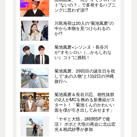
ト”ないの？」で多発するハプニ
ングに思わず涙!?
川島海荷は20人の“菊池風磨”の
中から本物を見つけられるの
か!?
菊池風磨×シソンヌ・長谷川
が“オモシロい（…かもしれな
い）コト”に挑戦！
菊池風磨、29回目の誕生日を祝
して“あの人物”と1泊2日の沖縄
旅行へ
菊池風磨＆長谷川忍、相性抜群
の2人がMCを務める新番組がス
タート！「菊池くんのかわいい
面を僕が引き出してみせます」
「ヤギと大悟」2時間SPで復
活！ ポポと大悟の再会に北山宏
光＆相武紗季が参加