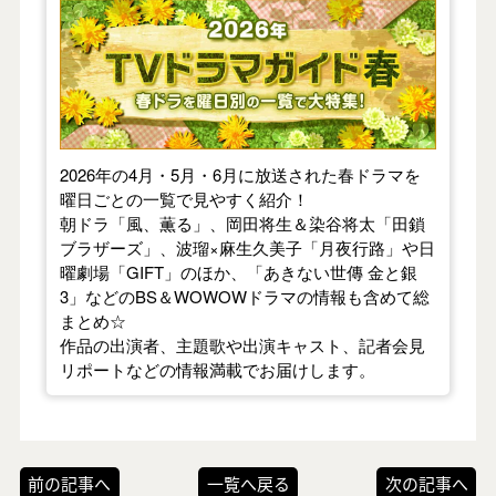
【2026年春】TVドラマガイド
2026年の4月・5月・6月に放送された春ドラマを
曜日ごとの一覧で見やすく紹介！
朝ドラ「風、薫る」、岡田将生＆染谷将太「田鎖
ブラザーズ」、波瑠×麻生久美子「月夜行路」や日
曜劇場「GIFT」のほか、「あきない世傳 金と銀
3」などのBS＆WOWOWドラマの情報も含めて総
まとめ☆
作品の出演者、主題歌や出演キャスト、記者会見
リポートなどの情報満載でお届けします。
前の記事へ
一覧へ戻る
次の記事へ