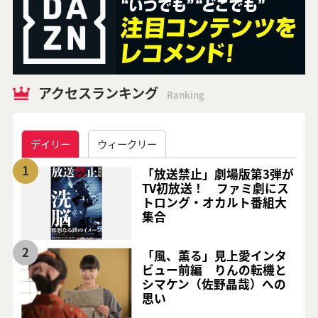
アクセスランキング
Ranking
デイリー
ウィークリー
1
「放送禁止」劇場版第3弾が
TV初放送！ ファミ劇にス
トロング・オカルト番組大
集合
2
「風、薫る」見上愛インタ
ビュー前編 りんの転機と
シマケン（佐野晶哉）への
思い