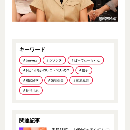
キーワード
# timelesz
# シソンヌ
# ぱーてぃーちゃん
# 何か“オモシロいコト”ないの？
# 信子
# 相武紗季
# 菊地亜美
# 菊池風磨
# 長谷川忍
関連記事
黒島結菜、「何か“オモシロいコ