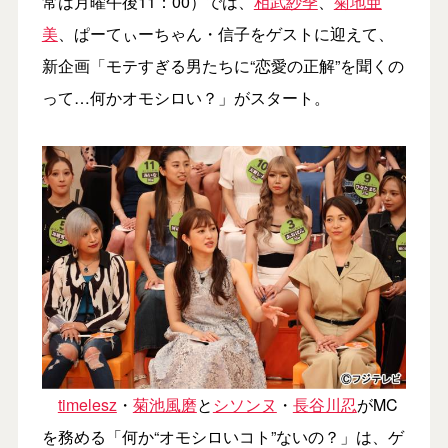
常は月曜午後11：00）では、
相武紗季
、
菊地亜
美
、ぱーてぃーちゃん・信子をゲストに迎えて、
新企画「モテすぎる男たちに“恋愛の正解”を聞くの
って…何かオモシロい？」がスタート。
timelesz
・
菊池風磨
と
シソンヌ
・
長谷川忍
がMC
を務める「何か“オモシロいコト”ないの？」は、ゲ