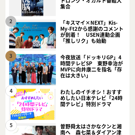
トロング・オカルト番組大
集合
2
「キスマイ×NEXT」Kis-
My-Ft2から感謝のコメント
が到着！ USEN連動企画
「推しリク」も始動
3
今夜放送「ドッキリGP」4
時間テレビSP 東野幸治が
MVPに向井康二を指名「存
在は大きい」
4
わたしのイチオシ！おすす
めしたい日本テレビ「24時
間テレビ」特別ドラマ
5
曽野舜太はさかなクンと湘
南へ 森七菜＆ダイアン津