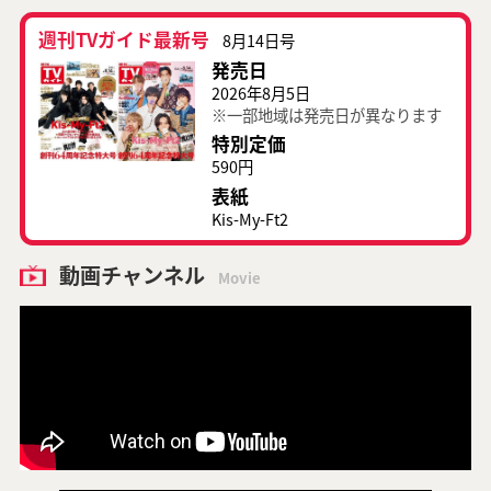
週刊TVガイド最新号
8月14日号
発売日
2026年8月5日
※一部地域は発売日が異なります
特別定価
590円
表紙
Kis-My-Ft2
動画チャンネル
Movie