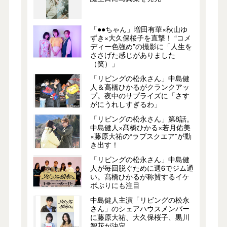
「●●ちゃん」増田有華×秋山ゆ
ずき×大久保桜子を直撃！ “コメ
ディー色強め”の撮影に「人生を
ささげた感じがありました
（笑）」
「リビングの松永さん」中島健
人＆髙橋ひかるがクランクアッ
プ。夜中のサプライズに「さす
がにうれしすぎるわ」
「リビングの松永さん」第8話。
中島健人×髙橋ひかる×若月佑美
×藤原大祐の“ラブスクエア”が動
き出す！
「リビングの松永さん」中島健
人が毎回脱ぐために週6でジム通
い。髙橋ひかるが称賛するイケ
ボぶりにも注目
中島健人主演「リビングの松永
さん」のシェアハウスメンバー
に藤原大祐、大久保桜子、黒川
智花が決定