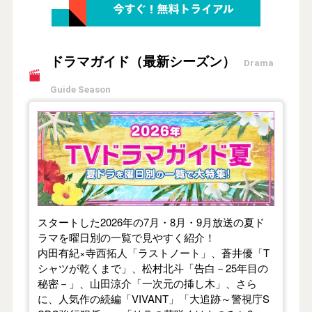
ドラマガイド（最新シーズン）
Drama
Guide Season
【2026年夏】TVドラマガイド
スタートした2026年の7月・8月・9月放送の夏ド
ラマを曜日別の一覧で見やすく紹介！
内田有紀×寺西拓人「ラストノート」、蒼井優「T
シャツが乾くまで」、松村北斗「告白－25年目の
秘密－」、山田涼介「一次元の挿し木」、さら
に、人気作の続編「VIVANT」「大追跡～警視庁S