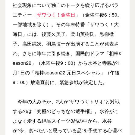
社会現象について独自のトークを繰り広げるバラ
エティー「
ザワつく！金曜日
」（金曜午後6：50。
一部地域を除く）。その年末特番「ザワつく！大
晦日」には、後藤久美子、栗山英樹氏、黒柳徹
子、高田純次、羽鳥慎一が出演することが発表さ
れ、さらに昨年に引き続き、国民的ドラマ「相棒s
eason22」（水曜午後9：00）から水谷と寺脇が1
月1日の「相棒season22 元日スペシャル」（午後
9：00）放送直前に、緊急参戦が決定した。
今年の大みそか、2人が“ザワつくトリオ”と対戦
するのは「究極のどっちなの選手権」。水谷がこ
よなく愛する絶品スイーツ3品の中から、水谷
が“今、食べたいと思っている品”を予想する心理バ