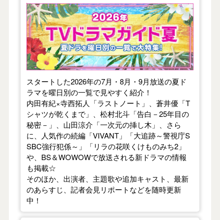
【2026年夏】TVドラマガイド
スタートした2026年の7月・8月・9月放送の夏ド
ラマを曜日別の一覧で見やすく紹介！
内田有紀×寺西拓人「ラストノート」、蒼井優「T
シャツが乾くまで」、松村北斗「告白－25年目の
秘密－」、山田涼介「一次元の挿し木」、さら
に、人気作の続編「VIVANT」「大追跡～警視庁S
SBC強行犯係～」「リラの花咲くけものみち2」
や、BS＆WOWOWで放送される新ドラマの情報
も掲載☆
そのほか、出演者、主題歌や追加キャスト、最新
のあらすじ、記者会見リポートなどを随時更新
中！