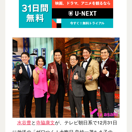
水谷豊
と
寺脇康文
が、テレビ朝日系で12月31日
に放送の「ザワつく！大晦日 良純一茂ちさ子の