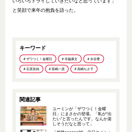
いろいろトライしていきたいなと思っています」
と笑顔で来年の抱負を語った。
キーワード
# ザワつく！金曜日
# 寺脇康文
# 水谷豊
# 石原良純
# 長嶋一茂
# 高嶋ちさ子
関連記事
ユーミンが「ザワつく！金曜
日」にまさかの登場。「私が“出
たい”と言ったんです。なんか楽
しそうだなと思って」
「相棒season22」元日スペシャ