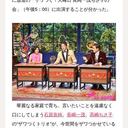
会」（午後5：00）に出演することが分かった。
華麗なる家庭で育ち、言いたいことを遠慮なく
口にしてしまう
石原良純
、
長嶋一茂
、
高嶋ちさ子
の“ザワつくトリオ”が、今世間をザワつかせている