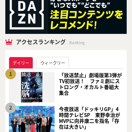
アクセスランキング
Ranking
デイリー
ウィークリー
1
「放送禁止」劇場版第3弾が
TV初放送！ ファミ劇にス
トロング・オカルト番組大
集合
2
今夜放送「ドッキリGP」4
時間テレビSP 東野幸治が
MVPに向井康二を指名「存
在は大きい」