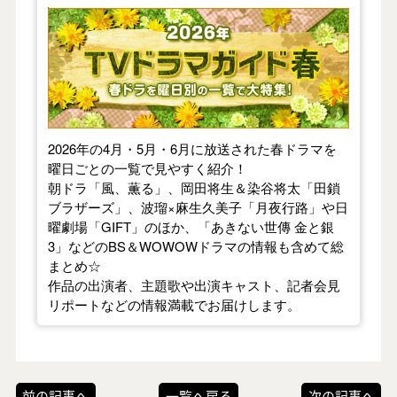
【2026年春】TVドラマガイド
2026年の4月・5月・6月に放送された春ドラマを
曜日ごとの一覧で見やすく紹介！
朝ドラ「風、薫る」、岡田将生＆染谷将太「田鎖
ブラザーズ」、波瑠×麻生久美子「月夜行路」や日
曜劇場「GIFT」のほか、「あきない世傳 金と銀
3」などのBS＆WOWOWドラマの情報も含めて総
まとめ☆
作品の出演者、主題歌や出演キャスト、記者会見
リポートなどの情報満載でお届けします。
前の記事へ
一覧へ戻る
次の記事へ