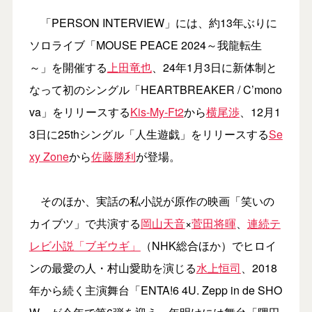
「PERSON INTERVIEW」には、約13年ぶりに
ソロライブ「MOUSE PEACE 2024～我龍転生
～」を開催する
上田竜也
、24年1月3日に新体制と
なって初のシングル「HEARTBREAKER / C’mono
va」をリリースする
Kis-My-Ft2
から
横尾渉
、12月1
3日に25thシングル「人生遊戯」をリリースする
Se
xy Zone
から
佐藤勝利
が登場。
そのほか、実話の私小説が原作の映画「笑いの
カイブツ」で共演する
岡山天音
×
菅田将暉
、
連続テ
レビ小説「ブギウギ」
（NHK総合ほか）でヒロイ
ンの最愛の人・村山愛助を演じる
水上恒司
、2018
年から続く主演舞台「ENTA!6 4U. Zepp in de SHO