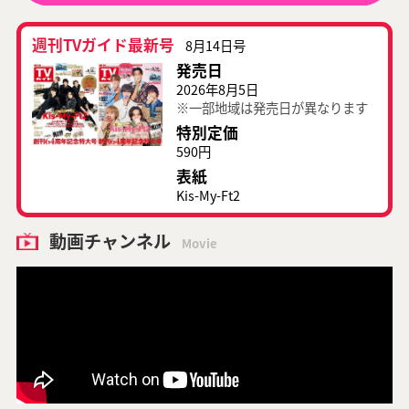
週刊TVガイド最新号
8月14日号
発売日
2026年8月5日
※一部地域は発売日が異なります
特別定価
590円
表紙
Kis-My-Ft2
動画チャンネル
Movie