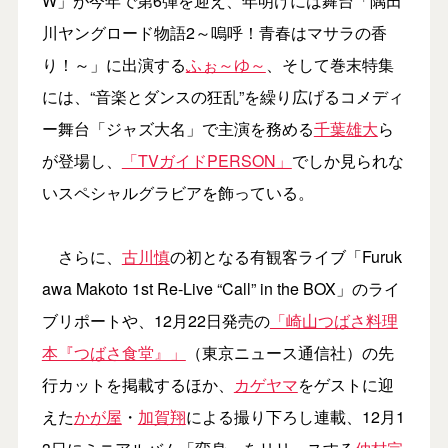
W」が今年で第6弾を迎え、年明けには舞台「隅田
川ヤングロード物語2～嗚呼！青春はマサラの香
り！～」に出演する
ふぉ～ゆ～
、そして巻末特集
には、“音楽とダンスの狂乱”を繰り広げるコメディ
ー舞台「ジャズ大名」で主演を務める
千葉雄大
ら
が登場し、
「TVガイドPERSON」
でしか見られな
いスペシャルグラビアを飾っている。
さらに、
古川慎
の初となる有観客ライブ「Furuk
awa Makoto 1st Re-Live “Call” in the BOX」のライ
ブリポートや、12月22日発売の
「崎山つばさ料理
本『つばさ食堂』」
（東京ニュース通信社）の先
行カットを掲載するほか、
カゲヤマ
をゲストに迎
えた
かが屋
・
加賀翔
による撮り下ろし連載、12月1