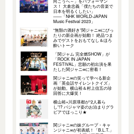
向こうへ～」をパフォーマン
ス！ 大倉忠義「僕たちの音楽で
日本を明るくしたい」
――「NHK WORLD-JAPAN
Music Festival 2023」
“無類の酒好き”関ジャニ∞にぴっ
たりの新企画が始動！ 絶品つま
みでゲストをおもてなし＆ほろ
酔いトーク
「関ジャム 完全燃SHOW」が
「ROCK IN JAPAN
FESTIVAL」悲願の初出演を果
たした関ジャニ∞に密着！
関ジャニ∞の笑って学べる新企
画「英会話サイレントクイズ」
が始動。横山裕＆村上信五の珍
回答に大爆笑！
横山裕×川原瑛都が“2人暮ら
し”!? パジャマ姿のお泊まりグラ
ビアでほっこり★
関ジャニ∞の妹グループ・キャ
ンジャニ∞が初表紙！「B.L.T.」