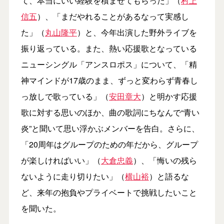
て、本当にいい経験を積ませてもらった」（
村上
信五
）、「まだやれることがあるなって実感し
た」（
丸山隆平
）と、今年出演した野外ライブを
振り返っている。また、熱い応援歌となっている
ニューシングル「アンスロポス」について、「精
神マインドが17歳のまま、ずっと変わらず青春し
っ放しで歌っている」（
安田章大
）と明かす応援
歌に対する思いのほか、曲の歌詞にちなんで“青い
炎”と聞いて思い浮かぶメンバーを告白。さらに、
「20周年はグループのための年だから、グループ
が楽しければいい」（
大倉忠義
）、「悔いの残ら
ないように走り切りたい」（
横山裕
）と語るな
ど、来年の抱負やプライベートで挑戦したいこと
を聞いた。