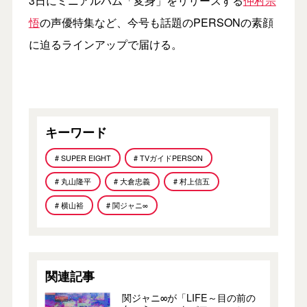
3日にミニアルバム「変身」をリリースする
仲村宗
悟
の声優特集など、今号も話題のPERSONの素顔
に迫るラインアップで届ける。
キーワード
# SUPER EIGHT
# TVガイドPERSON
# 丸山隆平
# 大倉忠義
# 村上信五
# 横山裕
# 関ジャニ∞
関連記事
関ジャニ∞が「LIFE～目の前の