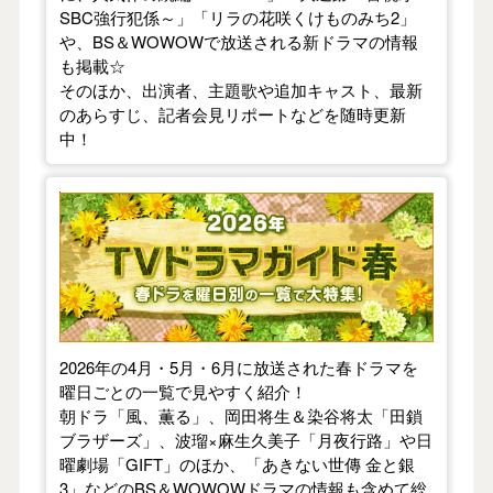
SBC強行犯係～」「リラの花咲くけものみち2」
や、BS＆WOWOWで放送される新ドラマの情報
も掲載☆
そのほか、出演者、主題歌や追加キャスト、最新
のあらすじ、記者会見リポートなどを随時更新
中！
【2026年春】TVドラマガイド
2026年の4月・5月・6月に放送された春ドラマを
曜日ごとの一覧で見やすく紹介！
朝ドラ「風、薫る」、岡田将生＆染谷将太「田鎖
ブラザーズ」、波瑠×麻生久美子「月夜行路」や日
曜劇場「GIFT」のほか、「あきない世傳 金と銀
3」などのBS＆WOWOWドラマの情報も含めて総