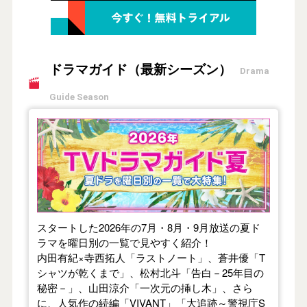
ドラマガイド（最新シーズン）
Drama
Guide Season
【2026年夏】TVドラマガイド
スタートした2026年の7月・8月・9月放送の夏ド
ラマを曜日別の一覧で見やすく紹介！
内田有紀×寺西拓人「ラストノート」、蒼井優「T
シャツが乾くまで」、松村北斗「告白－25年目の
秘密－」、山田涼介「一次元の挿し木」、さら
に、人気作の続編「VIVANT」「大追跡～警視庁S