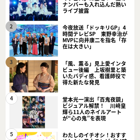
ナンバーも入れ込んだ熱い
ライブ披露
2
今夜放送「ドッキリGP」4
時間テレビSP 東野幸治が
MVPに向井康二を指名「存
在は大きい」
3
「風、薫る」見上愛インタ
ビュー後編 上坂樹里と築
いたバディ感、看護師役で
得た新たな発見
4
堂本光一演出「百鬼夜鏡」
ビジュアル解禁！ 川﨑皇
輝ら11人のネイルアート
が“心の鬼”を表現
5
わたしのイチオシ！おすす