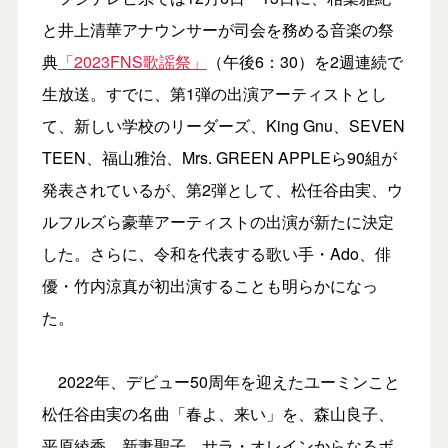
と井上清華アナウンサーが司会を務める音楽の祭
典
「2023FNS歌謡祭」
（午後6：30）を2週連続で
生放送。すでに、第1弾の出演アーティストとし
て、新しい学校のリーダーズ、King Gnu、SEVEN
TEEN、福山雅治、Mrs. GREEN APPLEら90組が
発表されているが、第2弾として、松任谷由実、ウ
ルフルズら豪華アーティストの出演が新たに決定
した。さらに、令和を代表する歌い手・Ado、俳
優・竹内涼真が初出演することも明らかになっ
た。
2022年、デビュー50周年を迎えたユーミンこと
松任谷由実の名曲「春よ、来い」を、森山良子、
平原綾香、新妻聖子、サラ・オレインからなるボ