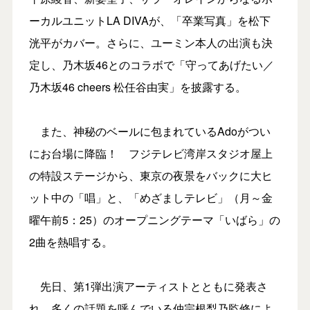
ーカルユニットLA DIVAが、「卒業写真」を松下
洸平がカバー。さらに、ユーミン本人の出演も決
定し、乃木坂46とのコラボで「守ってあげたい／
乃木坂46 cheers 松任谷由実」を披露する。
また、神秘のベールに包まれているAdoがつい
にお台場に降臨！ フジテレビ湾岸スタジオ屋上
の特設ステージから、東京の夜景をバックに大ヒ
ット中の「唱」と、「めざましテレビ」（月～金
曜午前5：25）のオープニングテーマ「いばら」の
2曲を熱唱する。
先日、第1弾出演アーティストとともに発表さ
れ、多くの話題を呼んでいる仲宗根梨乃監修によ