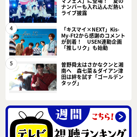
マフェス」に登場！ 夏の
ナンバーも入れ込んだ熱い
ライブ披露
4
「キスマイ×NEXT」Kis-
My-Ft2から感謝のコメント
が到着！ USEN連動企画
「推しリク」も始動
5
曽野舜太はさかなクンと湘
南へ 森七菜＆ダイアン津
田は絆を試す「ゴールデン
タッグ」