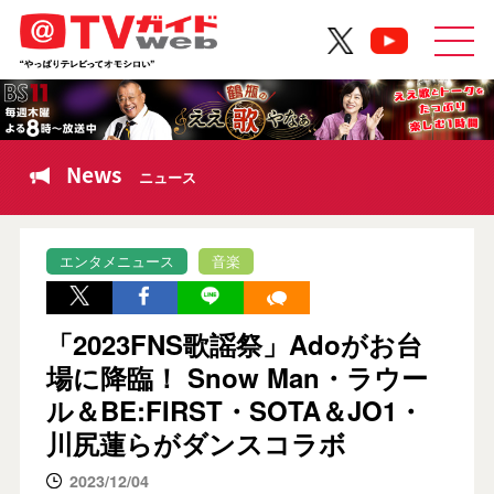
News
ニュース
エンタメニュース
音楽
「2023FNS歌謡祭」Adoがお台
場に降臨！ Snow Man・ラウー
ル＆BE:FIRST・SOTA＆JO1・
川尻蓮らがダンスコラボ
2023/12/04