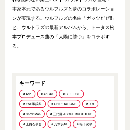
本家本元であるウルフルズと夢のコラボレーショ
ンが実現する。ウルフルズの名曲「ガッツだぜ!!」
と、ウルトラズの最新アルバムから、トータス松
本プロデュース曲の「太陽に勝つ」をコラボす
る。
キーワード
# Ado
# AKB48
# BE:FIRST
# FNS歌謡祭
# GENERATIONS
# JO1
# Snow Man
# 三代目 J SOUL BROTHERS
# 上白石萌音
# 乃木坂46
# 松下洸平