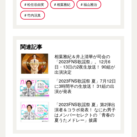
# 松任谷由実
# 相葉雅紀
# 福山雅治
# 竹内涼真
関連記事
相葉雅紀＆井上清華が司会の
「2023FNS歌謡祭」。12月6
日・13日の2夜生放送！ 90組が
出演決定
「2023FNS歌謡祭 夏」7月12日
に3時間半の生放送！ 31組の出
演が発表
「2023FNS歌謡祭 夏」第2弾出
演者＆コラボ発表！ なにわ男子
はメンバーセレクトの「青春の
夏うたメドレー」披露