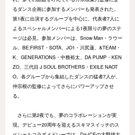
るダンス企画に参加するメンバーも発表された。
第1夜に出演するグループを中心に、代表者7人に
よるスペシャルメンバーによる1夜限りの夢のステ
ージは必見。参加メンバーは、Snow Man・ラウー
ル、BE:FIRST・SOTA、JO1・川尻蓮、&TEAM・
K、GENERATIONS・中務裕太、DA PUMP・KEN
ZO、三代目 J SOUL BROTHERS・EXILE NAOT
O。各グループから集結したダンスの猛者7人が、
仲宗根の監修によってさらにパワーアップさせ
る。
さらに第2夜でも、夢のコラボレーションが実
現。デビュー20周年を迎えるスキマスイッチのス
ペシャルコラボメドレーでは、Da-iCEの大野雄大