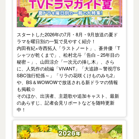
スタートした2026年の7月・8月・9月放送の夏ド
ラマを曜日別の一覧で見やすく紹介！
内田有紀×寺西拓人「ラストノート」、蒼井優「T
シャツが乾くまで」、松村北斗「告白－25年目の
秘密－」、山田涼介「一次元の挿し木」、さら
に、人気作の続編「VIVANT」「大追跡～警視庁S
SBC強行犯係～」「リラの花咲くけものみち2」
や、BS＆WOWOWで放送される新ドラマの情報
も掲載☆
そのほか、出演者、主題歌や追加キャスト、最新
のあらすじ、記者会見リポートなどを随時更新
中！
【2026年春】TVドラマガイド