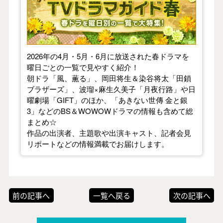
2026年の4月・5月・6月に放送された春ドラマを
曜日ごとの一覧で見やすく紹介！
朝ドラ「風、薫る」、岡田将生＆染谷将太「田鎖
ブラザーズ」、波瑠×麻生久美子「月夜行路」や日
曜劇場「GIFT」のほか、「あきない世傳 金と銀
3」などのBS＆WOWOWドラマの情報も含めて総
まとめ☆
作品の出演者、主題歌や出演キャスト、記者会見
リポートなどの情報満載でお届けします。
前の記事へ
一覧へ戻る
次の記事へ