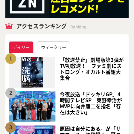
アクセスランキング
Ranking
デイリー
ウィークリー
1
「放送禁止」劇場版第3弾が
TV初放送！ ファミ劇にス
トロング・オカルト番組大
集合
2
今夜放送「ドッキリGP」4
時間テレビSP 東野幸治が
MVPに向井康二を指名「存
在は大きい」
3
原因は自分にある。が「サ