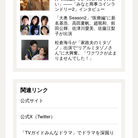
い」――「みなと商事コインラ
ンドリー2」インタビュー
「大奥 Season2」“医療編”に新
名基浩、高田夏帆、趙珉和、前
田公輝、佐津川愛美、佐藤江梨
子が出演
松倉海斗が「家政夫のミタゾ
ノ」出演で“リアルミタゾノさ
ん”に大興奮。「ワクワクが止ま
りませんでした！」
関連リンク
公式サイト
公式X（Twitter）
「TVガイドみんなドラマ」でドラマを深掘り