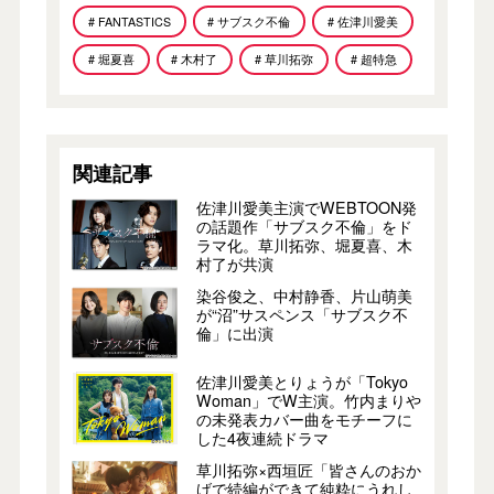
# FANTASTICS
# サブスク不倫
# 佐津川愛美
# 堀夏喜
# 木村了
# 草川拓弥
# 超特急
関連記事
佐津川愛美主演でWEBTOON発
の話題作「サブスク不倫」をド
ラマ化。草川拓弥、堀夏喜、木
村了が共演
染谷俊之、中村静香、片山萌美
が“沼”サスペンス「サブスク不
倫」に出演
佐津川愛美とりょうが「Tokyo
Woman」でW主演。竹内まりや
の未発表カバー曲をモチーフに
した4夜連続ドラマ
草川拓弥×西垣匠「皆さんのおか
げで続編ができて純粋にうれし