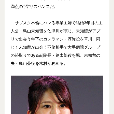
満点の“沼”サスペンスだ。
サブスク不倫にハマる専業主婦で結婚3年目の主
人公・鳥山未知留を佐津川が演じ、未知留がアプ
リで出会う年下のカメラマン・淳弥役を草川、同
じく未知留が出会う不倫相手で大手病院グループ
の跡取りである副院長・剣太郎役を堀、未知留の
夫・鳥山蒼役を木村が務める。