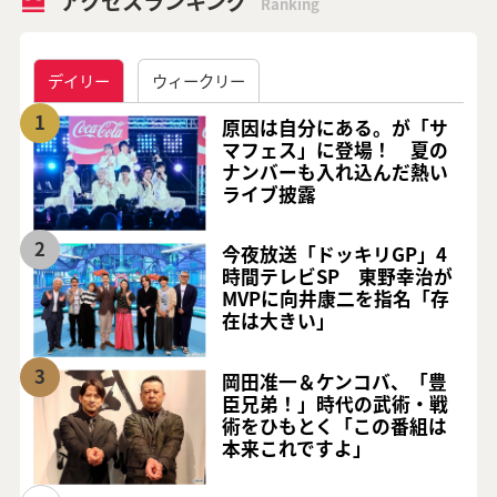
アクセスランキング
Ranking
デイリー
ウィークリー
1
原因は自分にある。が「サ
マフェス」に登場！ 夏の
ナンバーも入れ込んだ熱い
ライブ披露
2
今夜放送「ドッキリGP」4
時間テレビSP 東野幸治が
MVPに向井康二を指名「存
在は大きい」
3
岡田准一＆ケンコバ、「豊
臣兄弟！」時代の武術・戦
術をひもとく「この番組は
本来これですよ」