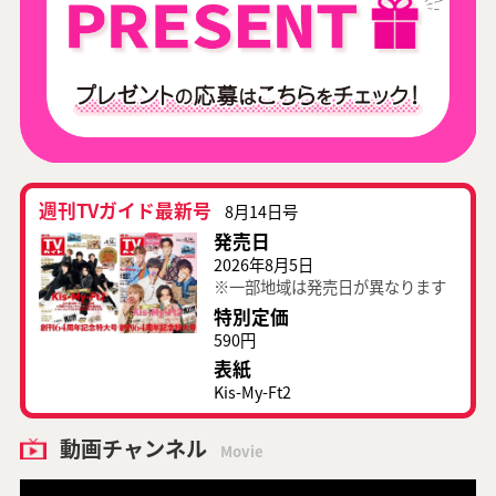
週刊TVガイド最新号
8月14日号
発売日
2026年8月5日
※一部地域は発売日が異なります
特別定価
590円
表紙
Kis-My-Ft2
動画チャンネル
Movie