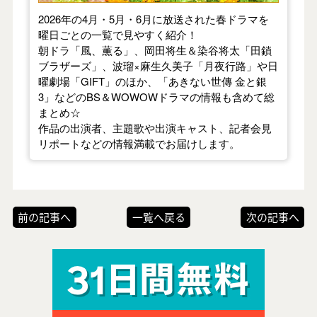
2026年の4月・5月・6月に放送された春ドラマを
曜日ごとの一覧で見やすく紹介！
朝ドラ「風、薫る」、岡田将生＆染谷将太「田鎖
ブラザーズ」、波瑠×麻生久美子「月夜行路」や日
曜劇場「GIFT」のほか、「あきない世傳 金と銀
3」などのBS＆WOWOWドラマの情報も含めて総
まとめ☆
作品の出演者、主題歌や出演キャスト、記者会見
リポートなどの情報満載でお届けします。
前の記事へ
一覧へ戻る
次の記事へ