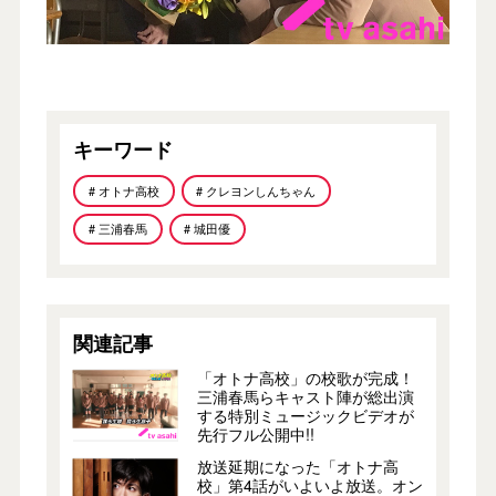
キーワード
# オトナ高校
# クレヨンしんちゃん
# 三浦春馬
# 城田優
関連記事
「オトナ高校」の校歌が完成！
三浦春馬らキャスト陣が総出演
する特別ミュージックビデオが
先行フル公開中!!
放送延期になった「オトナ高
校」第4話がいよいよ放送。オン