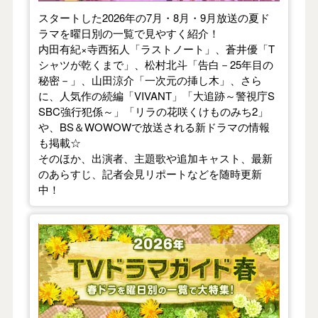
スタートした2026年の7月・8月・9月放送の夏ド
ラマを曜日別の一覧で見やすく紹介！
内田有紀×寺西拓人「ラストノート」、蒼井優「T
シャツが乾くまで」、松村北斗「告白－25年目の
秘密－」、山田涼介「一次元の挿し木」、さら
に、人気作の続編「VIVANT」「大追跡～警視庁S
SBC強行犯係～」「リラの花咲くけものみち2」
や、BS＆WOWOWで放送される新ドラマの情報
も掲載☆
そのほか、出演者、主題歌や追加キャスト、最新
のあらすじ、記者会見リポートなどを随時更新
中！
【2026年春】TVドラマガイド