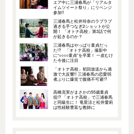
エア中に三浦春馬が「リアルタ
イムツイート祭り」にリベンジ
参加!!
三浦春馬と松井玲奈のラブラブ
過ぎる手つなぎ2ショットが公
開！ 「オトナ高校」第3話で何
が起きるのか？
三浦春馬はやっぱり童貞だっ
た!? 「オトナ高校」撮影中
に“○○○○童貞”を卒業！ 一皮むけ
た今後に注目
「オトナ高校」初回放送から過
激で大反響!! 三浦春馬の恋愛弱
者ぶりに爆笑で腹痛不可避!?
高橋克実がまさかの55歳童貞
役!? 「オトナ高校」で三浦春馬
と同級生に！ 竜星涼と松井愛莉
は性経験豊富な教師に