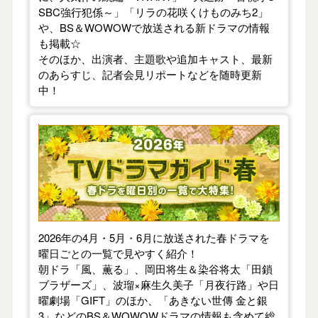
SBC強行犯係～」「リラの花咲くけものみち2」
や、BS＆WOWOWで放送される新ドラマの情報
も掲載☆
そのほか、出演者、主題歌や追加キャスト、最新
のあらすじ、記者会見リポートなどを随時更新
中！
【2026年春】TVドラマガイド
2026年の4月・5月・6月に放送された春ドラマを
曜日ごとの一覧で見やすく紹介！
朝ドラ「風、薫る」、岡田将生＆染谷将太「田鎖
ブラザーズ」、波瑠×麻生久美子「月夜行路」や日
曜劇場「GIFT」のほか、「あきない世傳 金と銀
3」などのBS＆WOWOWドラマの情報も含めて総