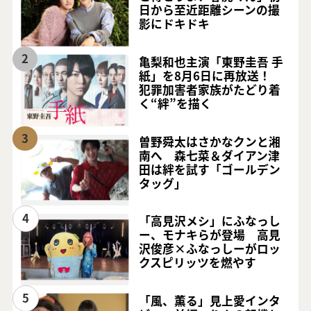
日から至近距離シーンの撮
影にドキドキ
2
亀梨和也主演「東野圭吾 手
紙」を8月6日に再放送！
犯罪加害者家族がたどり着
く“絆”を描く
3
曽野舜太はさかなクンと湘
南へ 森七菜＆ダイアン津
田は絆を試す「ゴールデン
タッグ」
4
「高見沢メシ」にふなっし
ー、モナキらが登場 高見
沢俊彦×ふなっしーがロッ
クスピリッツを燃やす
5
「風、薫る」見上愛インタ