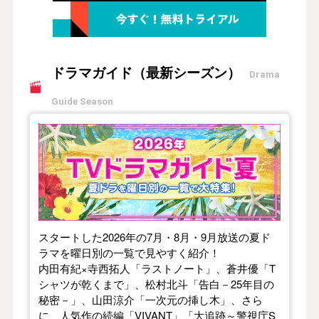
ドラマガイド（最新シーズン）
Drama
Guide Season
【2026年夏】TVドラマガイド
スタートした2026年の7月・8月・9月放送の夏ド
ラマを曜日別の一覧で見やすく紹介！
内田有紀×寺西拓人「ラストノート」、蒼井優「T
シャツが乾くまで」、松村北斗「告白－25年目の
秘密－」、山田涼介「一次元の挿し木」、さら
に、人気作の続編「VIVANT」「大追跡～警視庁S