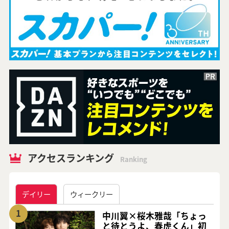
アクセスランキング
Ranking
デイリー
ウィークリー
1
中川翼×桜木雅哉「ちょっ
と待とうよ、春虎くん」初