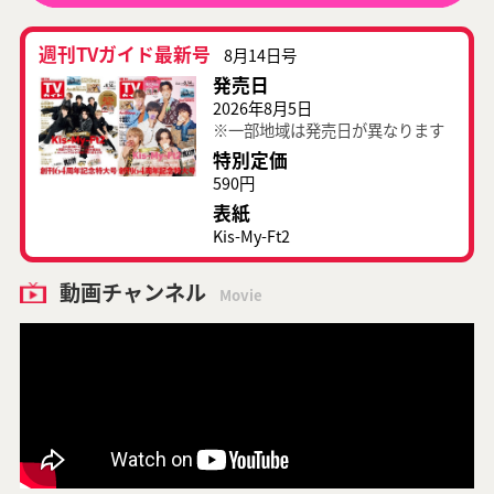
週刊TVガイド最新号
8月14日号
発売日
2026年8月5日
※一部地域は発売日が異なります
特別定価
590円
表紙
Kis-My-Ft2
動画チャンネル
Movie