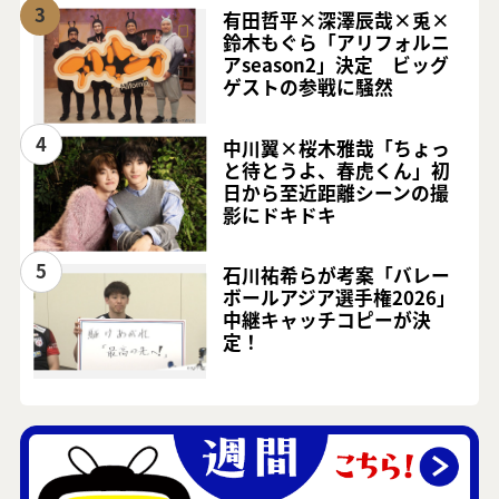
3
有田哲平×深澤辰哉×兎×
鈴木もぐら「アリフォルニ
アseason2」決定 ビッグ
ゲストの参戦に騒然
4
中川翼×桜木雅哉「ちょっ
と待とうよ、春虎くん」初
日から至近距離シーンの撮
影にドキドキ
5
石川祐希らが考案「バレー
ボールアジア選手権2026」
中継キャッチコピーが決
定！