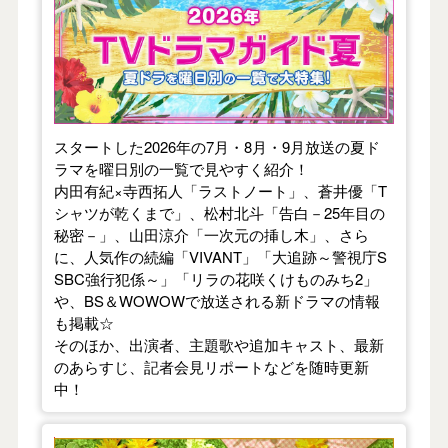
スタートした2026年の7月・8月・9月放送の夏ド
ラマを曜日別の一覧で見やすく紹介！
内田有紀×寺西拓人「ラストノート」、蒼井優「T
シャツが乾くまで」、松村北斗「告白－25年目の
秘密－」、山田涼介「一次元の挿し木」、さら
に、人気作の続編「VIVANT」「大追跡～警視庁S
SBC強行犯係～」「リラの花咲くけものみち2」
や、BS＆WOWOWで放送される新ドラマの情報
も掲載☆
そのほか、出演者、主題歌や追加キャスト、最新
のあらすじ、記者会見リポートなどを随時更新
中！
【2026年春】TVドラマガイド