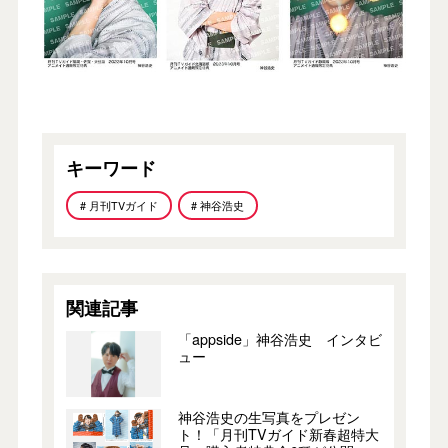
キーワード
# 月刊TVガイド
# 神谷浩史
関連記事
「appside」神谷浩史 インタビ
ュー
神谷浩史の生写真をプレゼン
ト！「月刊TVガイド新春超特大