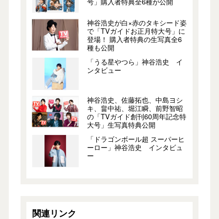
号」購入者特典全6種が公開
神谷浩史が白×赤のタキシード姿
で「TVガイドお正月特大号」に
登場！ 購入者特典の生写真全6
種も公開
「うる星やつら」神谷浩史 イ
ンタビュー
神谷浩史、佐藤拓也、中島ヨシ
キ、畠中祐、堀江瞬、前野智昭
の「TVガイド創刊60周年記念特
大号」生写真特典公開
「ドラゴンボール超 スーパーヒ
ーロー」神谷浩史 インタビュ
ー
関連リンク