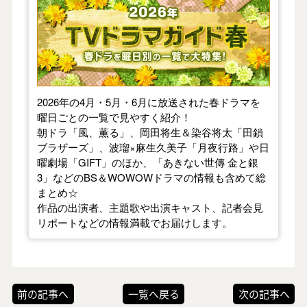
2026年の4月・5月・6月に放送された春ドラマを
曜日ごとの一覧で見やすく紹介！
朝ドラ「風、薫る」、岡田将生＆染谷将太「田鎖
ブラザーズ」、波瑠×麻生久美子「月夜行路」や日
曜劇場「GIFT」のほか、「あきない世傳 金と銀
3」などのBS＆WOWOWドラマの情報も含めて総
まとめ☆
作品の出演者、主題歌や出演キャスト、記者会見
リポートなどの情報満載でお届けします。
前の記事へ
一覧へ戻る
次の記事へ