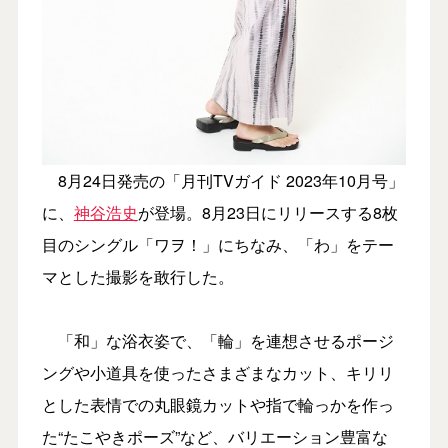
8月24日発売の「月刊TVガイド 2023年10月号」
に、
神谷浩史
が登場。8月23日にリリースする8枚
目のシングル「ワヲ！」にちなみ、「わ」をテー
マとした撮影を敢行した。
「和」な浴衣姿で、「輪」を連想させるポージ
ングや小道具を使ったさまざまなカット、キリリ
とした表情での丸眼鏡カットや指で輪っかを作っ
た“たこやきポーズ”など、バリエーション豊富な