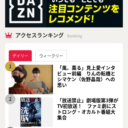
アクセスランキング
Ranking
デイリー
ウィークリー
1
「風、薫る」見上愛インタ
ビュー前編 りんの転機と
シマケン（佐野晶哉）への
思い
2
「放送禁止」劇場版第3弾が
TV初放送！ ファミ劇にス
トロング・オカルト番組大
集合