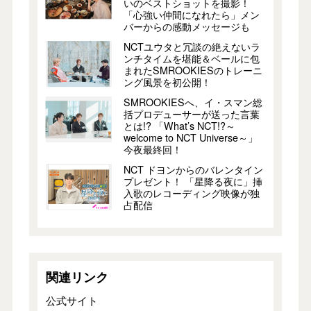
いのベストショットを撮影！
「心強い仲間になれたら」メン
バーからの感動メッセージも
NCTユウタと冗談の絶えないラ
ンチタイムを堪能＆ベールに包
まれたSMROOKIESのトレーニ
ング風景を初公開！
SMROOKIESへ、イ・スマン総
括プロデューサーが送った言葉
とは!? 「What’s NCT!?～
welcome to NCT Universe～」
今夜最終回！
NCT ドヨンからのバレンタイン
プレゼント！ 「星降る夜に」挿
入歌のレコーディング映像が独
占配信
関連リンク
公式サイト