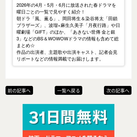
2026年の4月・5月・6月に放送された春ドラマを
曜日ごとの一覧で見やすく紹介！
朝ドラ「風、薫る」、岡田将生＆染谷将太「田鎖
ブラザーズ」、波瑠×麻生久美子「月夜行路」や日
曜劇場「GIFT」のほか、「あきない世傳 金と銀
3」などのBS＆WOWOWドラマの情報も含めて総
まとめ☆
作品の出演者、主題歌や出演キャスト、記者会見
リポートなどの情報満載でお届けします。
前の記事へ
一覧へ戻る
次の記事へ