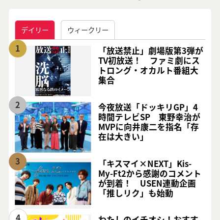
デイリー
ウィークリー
1
「放送禁止」劇場版第3弾が
TV初放送！ ファミ劇にス
トロング・オカルト番組大
集合
2
今夜放送「ドッキリGP」4
時間テレビSP 東野幸治が
MVPに向井康二を指名「存
在は大きい」
3
「キスマイ×NEXT」Kis-
My-Ft2から感謝のコメント
が到着！ USEN連動企画
「推しリク」も始動
4
わたしのイチオシ！おすす