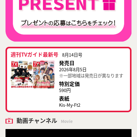
週刊TVガイド最新号
8月14日号
発売日
2026年8月5日
※一部地域は発売日が異なります
特別定価
590円
表紙
Kis-My-Ft2
動画チャンネル
Movie