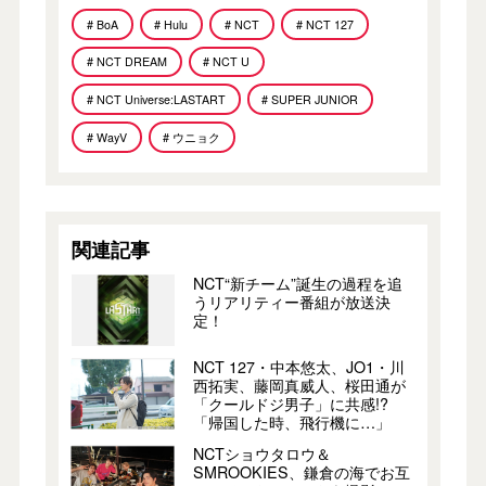
# BoA
# Hulu
# NCT
# NCT 127
# NCT DREAM
# NCT U
# NCT Universe:LASTART
# SUPER JUNIOR
# WayV
# ウニョク
関連記事
NCT“新チーム”誕生の過程を追
うリアリティー番組が放送決
定！
NCT 127・中本悠太、JO1・川
西拓実、藤岡真威人、桜田通が
「クールドジ男子」に共感!?
「帰国した時、飛行機に…」
NCTショウタロウ＆
SMROOKIES、鎌倉の海でお互