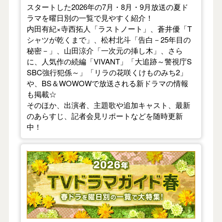
スタートした2026年の7月・8月・9月放送の夏ド
ラマを曜日別の一覧で見やすく紹介！
内田有紀×寺西拓人「ラストノート」、蒼井優「T
シャツが乾くまで」、松村北斗「告白－25年目の
秘密－」、山田涼介「一次元の挿し木」、さら
に、人気作の続編「VIVANT」「大追跡～警視庁S
SBC強行犯係～」「リラの花咲くけものみち2」
や、BS＆WOWOWで放送される新ドラマの情報
も掲載☆
そのほか、出演者、主題歌や追加キャスト、最新
のあらすじ、記者会見リポートなどを随時更新
中！
【2026年春】TVドラマガイド