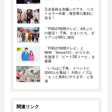
又吉直樹＆加藤シゲアキ、ベス
トセラー作家・海堂尊の素顔に
迫る！
「FNS27時間テレビ」4年ぶり
の復活！ 千鳥、かまいたち、ダ
イアンがMCに就任
「FNS27時間テレビ」と
NHK「Venue101」がコラボ。
生放送で「ビートDEトーヒ」を
披露
「いろはに千鳥」イベントに
2000人が集結！ 大悟とノブは
「もっと真剣にやります」と反
省
関連リンク