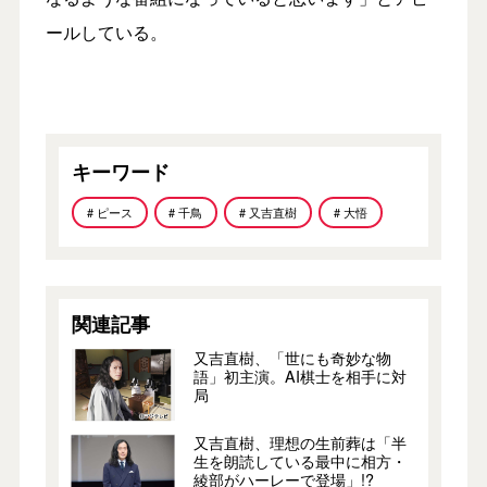
ールしている。
キーワード
# ピース
# 千鳥
# 又吉直樹
# 大悟
関連記事
又吉直樹、「世にも奇妙な物
語」初主演。AI棋士を相手に対
局
又吉直樹、理想の生前葬は「半
生を朗読している最中に相方・
綾部がハーレーで登場」!?