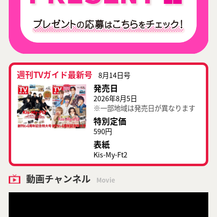
週刊TVガイド最新号
8月14日号
発売日
2026年8月5日
※一部地域は発売日が異なります
特別定価
590円
表紙
Kis-My-Ft2
動画チャンネル
Movie