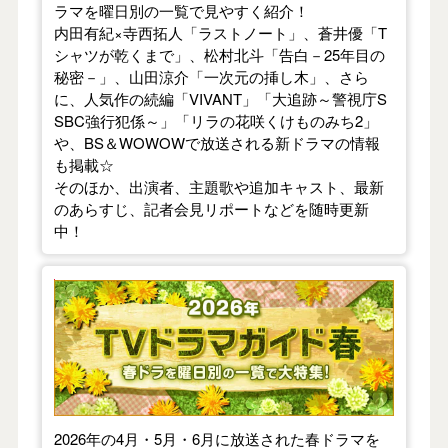
ラマを曜日別の一覧で見やすく紹介！
内田有紀×寺西拓人「ラストノート」、蒼井優「T
シャツが乾くまで」、松村北斗「告白－25年目の
秘密－」、山田涼介「一次元の挿し木」、さら
に、人気作の続編「VIVANT」「大追跡～警視庁S
SBC強行犯係～」「リラの花咲くけものみち2」
や、BS＆WOWOWで放送される新ドラマの情報
も掲載☆
そのほか、出演者、主題歌や追加キャスト、最新
のあらすじ、記者会見リポートなどを随時更新
中！
【2026年春】TVドラマガイド
2026年の4月・5月・6月に放送された春ドラマを