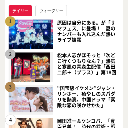
デイリー
ウィークリー
1
原因は自分にある。が「サ
マフェス」に登場！ 夏の
ナンバーも入れ込んだ熱い
ライブ披露
2
松本人志がぼそっと「次ど
こ行くつもりなん？」熱気
と寒風の青森生配信「西田
二郎＋（プラス）」第18回
3
“国宝級イケメン”ジャン・
リンホー、癒やしのスパダ
リを熱演。中国ドラマ「素
敵な恋の咲かせかた」
4
岡田准一＆ケンコバ、「豊
臣兄弟！」時代の武術・戦